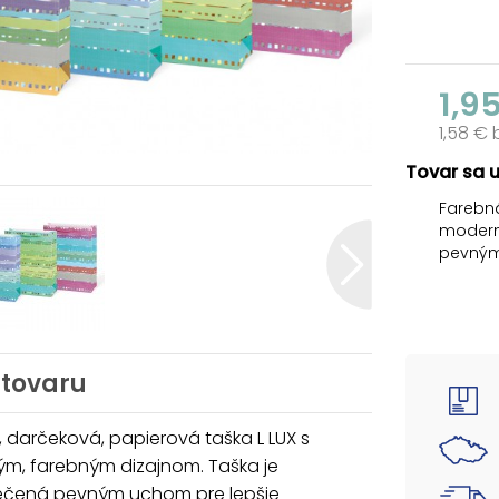
1,9
1,58 €
Tovar sa 
Farebná
modern
pevným 
môžeme
Darčeko
zabaliť
pre týc
nevedia
 tovaru
Motív: 
Rozmer:
 darčeková, papierová taška L LUX s
m, farebným dizajnom. Taška je
Dodáva
čená pevným uchom pre lepšie