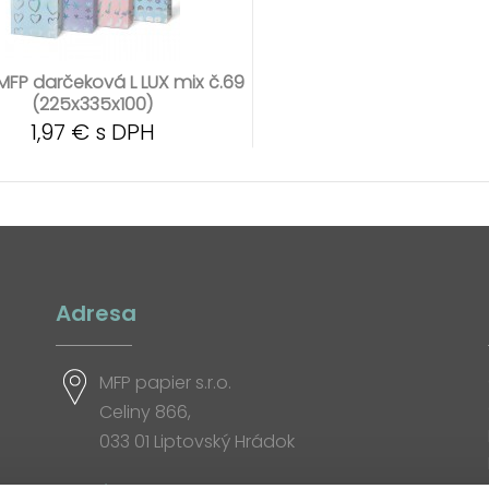
MFP darčeková L LUX mix č.69
(225x335x100)
1,97 € s DPH
Adresa
MFP papier s.r.o.
Celiny 866,
033 01 Liptovský Hrádok