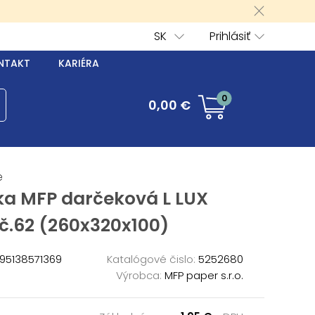
SK
Prihlásiť
NTAKT
KARIÉRA
0
0,00 €
é
ka MFP darčeková L LUX
č.62 (260x320x100)
95138571369
Katalógové čislo:
5252680
Výrobca:
MFP paper s.r.o.