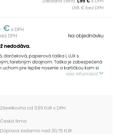
Základná cena:
1,95 €
s DPH
1,58 € bez DPH
5 €
s DPH
 bez DPH
Na objednávku
už nedodáva.
, darčeková, papierová taška L LUX s
ým, farebným dizajnom. Taška je zabezpečená
uchom pre lepšie nosenie a kartičkou kam si
 napísať meno alebo krátke venovanie.
viac informácií
vé tašky sú skvelé na darčeky, ktoré iba ťažko
 do baliaceho papiera. Veľmi praktické sú preto
h, čo darčeky neradi balia alebo to moc
 a neboli by spokojní so svojim výsledkom.
Zásielkovňa od 3,69 EUR s DPH
pruhy
 260 x 320 x 100 mm
Česká firma
me v mixe po 4 ks podľa skladových zásob.
Doprava zadarmo nad 30,75 EUR