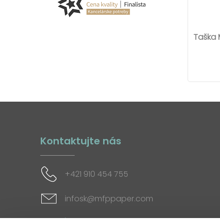
Taška 
Kontaktujte nás
+421 910 454 755
infosk@mfppaper.com