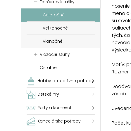
Darčekové tašky
nosenie
meno al
Celoročné
sú skvel
baliaceh
Veľkonočné
tých, čo
Vianočné
nevedia 
výsledk
Viazacie stuhy
Motív: p
Ostatné
Rozmer: 
Hobby a kreatívne potreby
Dodávam
zásob.
Detské hry
Party a karneval
Uvedená 
Kancelárske potreby
Počet ku