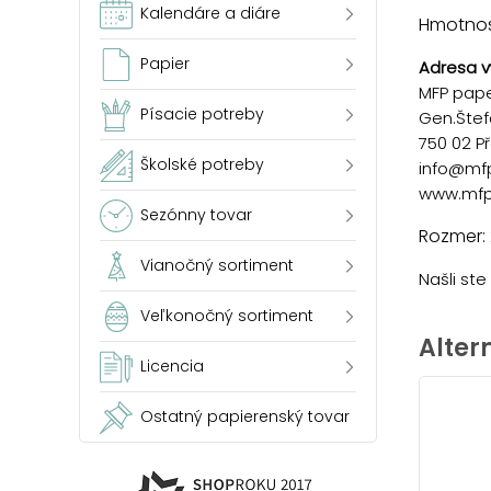
Kalendáre a diáre
Hmotnosť
Papier
Adresa v
MFP paper
Písacie potreby
Gen.Štef
750 02 P
Školské potreby
info@mf
www.mfp
Sezónny tovar
Rozmer:
Vianočný sortiment
Našli st
Veľkonočný sortiment
Alter
Licencia
Ostatný papierenský tovar