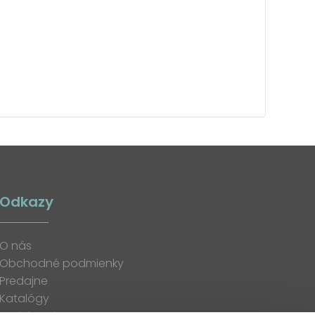
Odkazy
O nás
Obchodné podmienky
Predajne
Katalógy