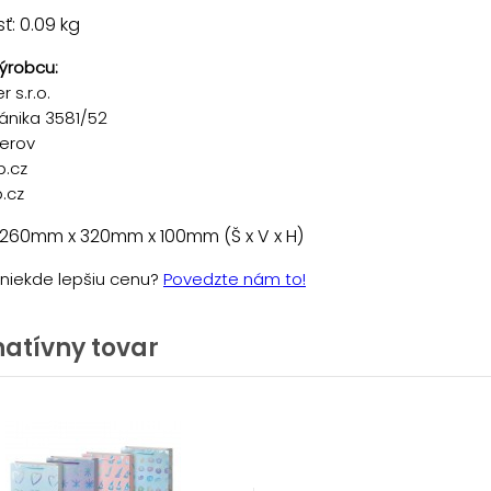
: 0.09 kg
ýrobcu:
 s.r.o.
ánika 3581/52
řerov
p.cz
.cz
 260mm x 320mm x 100mm (Š x V x H)
e niekde lepšiu cenu?
Povedzte nám to!
natívny tovar