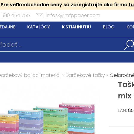
Pre veľkoobchodné ceny sa zaregistrujte ako firma
tu
1 910 454 755
infosk@mfppaper.com
EDAJNE
KATALÓGY
K STIAHNUTIU
BLOG
KO
Darčekový baliaci materiál
>
Darčekové tašky
>
Celoročn
Taš
mix 
EAN:
85