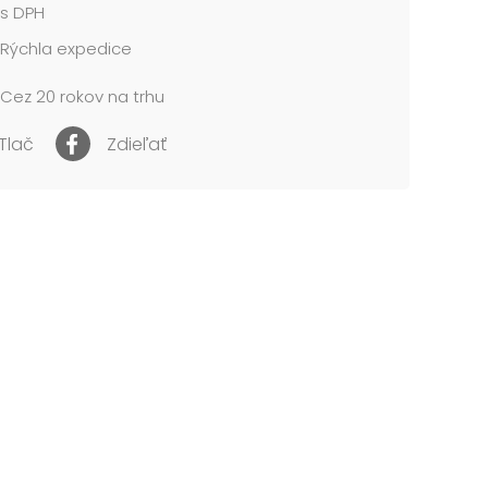
s DPH
cena je za 1 ks....
Rýchla expedice
Cez 20 rokov na trhu
Tlač
Zdieľať