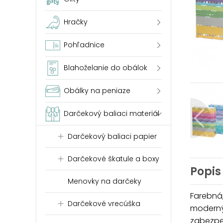
Hračky
Pohľadnice
Blahoželanie do obálok
Obálky na peniaze
Darčekový baliaci materiál
Darčekový baliaci papier
Darčekové škatule a boxy
Popis
Menovky na darčeky
Farebná,
Darčekové vrecúška
moderný
zabezpe