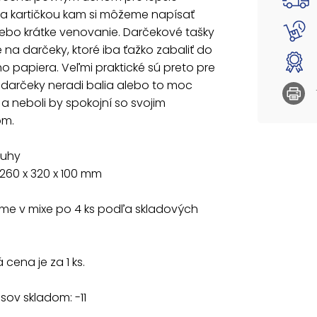
Uvedená 
 a kartičkou kam si môžeme napísať
ebo krátke venovanie. Darčekové tašky
é na darčeky, ktoré iba ťažko zabaliť do
o papiera. Veľmi praktické sú preto pre
 darčeky neradi balia alebo to moc
a neboli by spokojní so svojim
om.
ruhy
260 x 320 x 100 mm
e v mixe po 4 ks podľa skladových
cena je za 1 ks.
sov skladom: -11