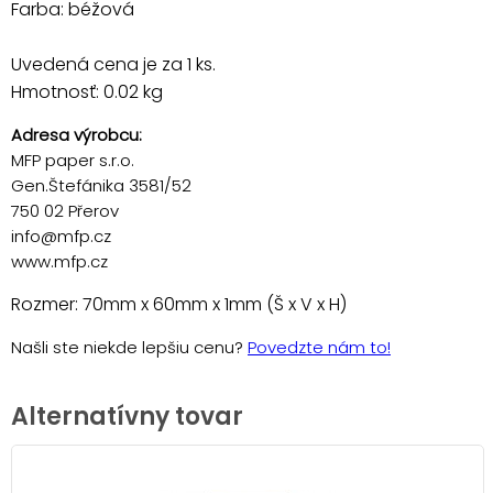
Farba: béžová
Uvedená cena je za 1 ks.
Hmotnosť: 0.02 kg
Adresa výrobcu:
MFP paper s.r.o.
Gen.Štefánika 3581/52
750 02 Přerov
info@mfp.cz
www.mfp.cz
Rozmer: 70mm x 60mm x 1mm (Š x V x H)
Našli ste niekde lepšiu cenu?
Povedzte nám to!
Alternatívny tovar