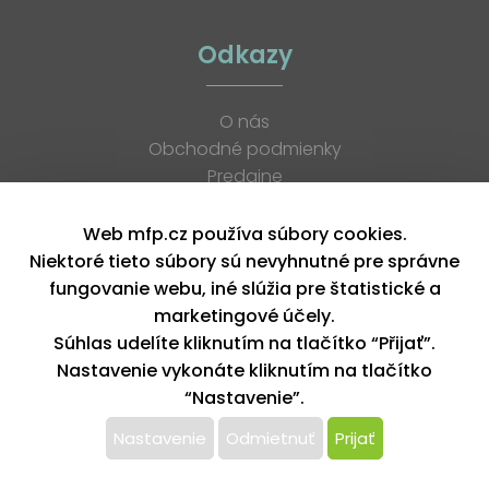
Odkazy
O nás
Obchodné podmienky
Predajne
Katalógy
K stiahnutiu
Web mfp.cz používa súbory cookies.
Blog
Niektoré tieto súbory sú nevyhnutné pre správne
Kontakt
fungovanie webu, iné slúžia pre štatistické a
Kariéra
marketingové účely.
XML feed
Súhlas udelíte kliknutím na tlačítko “Přijať”.
Nastavenie vykonáte kliknutím na tlačítko
“Nastavenie”.
Copyright © 2026, MFP paper s. r. o. | Všetky práva vyhradené
design by MFP
Nastavenie
Odmietnuť
Prijať
Tento web používa k poskytovaniu služieb,
personalizácií reklám a analýze návštevnosti súbory