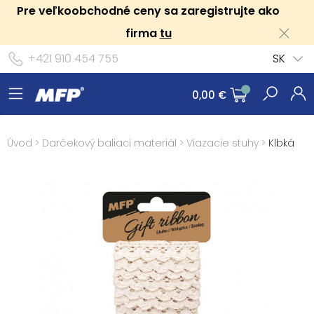
Pre veľkoobchodné ceny sa zaregistrujte ako
firma
tu
+421 910 454 755
SK
0,00 €
Úvod
>
Darčekový baliaci materiál
>
Viazacie stuhy
>
Klbká