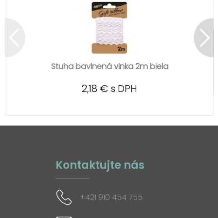
Stuha bavlnená vlnka 2m biela
2,18 € s DPH
Kontaktujte nás
+421 910 454 755