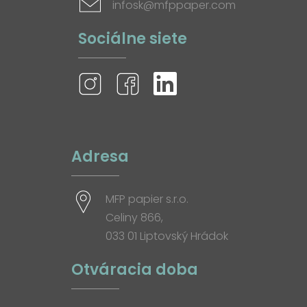
infosk@mfppaper.com
Sociálne siete
Adresa
MFP papier s.r.o.
Celiny 866,
033 01 Liptovský Hrádok
Otváracia doba