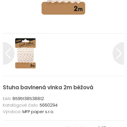
Stuha bavlnená vlnka 2m béžová
EAN:
8595138538812
Katalógové čislo:
5660294
Výrobca:
MFP paper s.r.o.