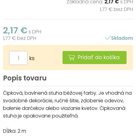
Základná cena:
2,17 €
s DPH
1,77 € bez DPH
2,17 €
s DPH
1,77 € bez DPH
Skladom
Pridať do košíka
ks
Popis tovaru
Čipková, bavlnená stuha béžovej farby. Je vhodná na
svadobné dekorácie, ručné šitie, zdobenie odevov,
balenie darčekov alebo viazanie kvetov. Čipkovaná
stuha je opakovane použiteľná.
Dĺžka: 2 m