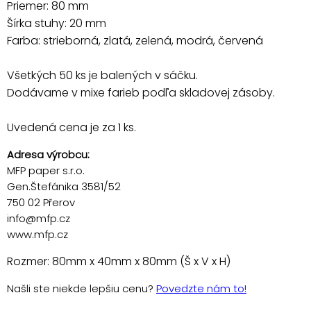
Priemer: 80 mm
Šírka stuhy: 20 mm
Farba: strieborná, zlatá, zelená, modrá, červená
Všetkých 50 ks je balených v sáčku.
Dodávame v mixe farieb podľa skladovej zásoby.
Uvedená cena je za 1 ks.
Adresa výrobcu:
MFP paper s.r.o.
Gen.Štefánika 3581/52
750 02 Přerov
info@mfp.cz
www.mfp.cz
Rozmer: 80mm x 40mm x 80mm (Š x V x H)
Našli ste niekde lepšiu cenu?
Povedzte nám to!