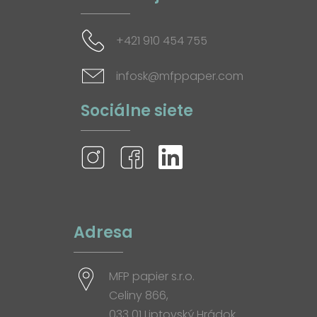
+421 910 454 755
infosk@mfppaper.com
Sociálne siete
Adresa
MFP papier s.r.o.
Celiny 866,
033 01 Liptovský Hrádok