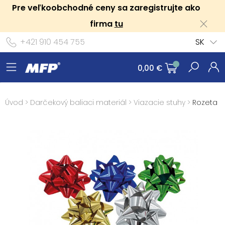
Pre veľkoobchodné ceny sa zaregistrujte ako
firma
tu
+421 910 454 755
SK
0,00 €
Úvod
>
Darčekový baliaci materiál
>
Viazacie stuhy
>
Rozeta