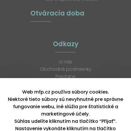
Otváracia doba
Odkazy
O nás
Obchodné podmienky
Predajne
Katalógy
K stiahnutiu
Web mfp.cz používa súbory cookies.
Blog
Niektoré tieto súbory sú nevyhnutné pre správne
Kontakt
fungovanie webu, iné slúžia pre štatistické a
Kariéra
marketingové účely.
XML feed
Súhlas udelíte kliknutím na tlačítko “Přijať”.
Nastavenie vykonáte kliknutím na tlačítko