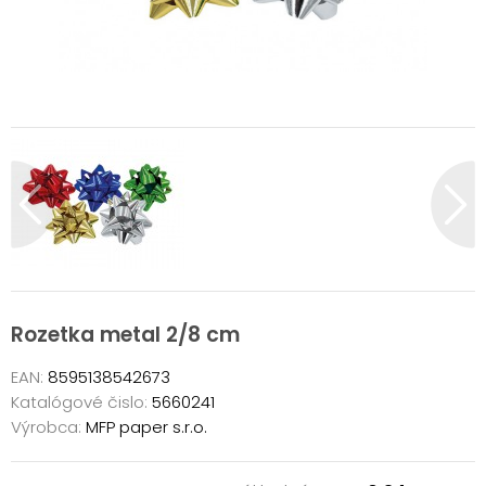
Rozetka metal 2/8 cm
EAN:
8595138542673
Katalógové čislo:
5660241
Výrobca:
MFP paper s.r.o.