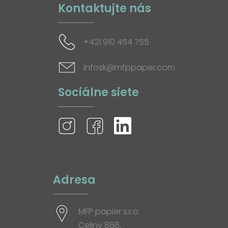
Kontaktujte nás
+421 910 454 755
infosk@mfppaper.com
Sociálne siete
Adresa
MFP papier s.r.o.
Celiny 866,