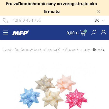
Pre veľkoobchodné ceny sa zaregistrujte ako
firma
tu
+421 910 454 755
SK
0,00 €
Úvod
>
Darčekový baliaci materiál
>
Viazacie stuhy
>
Rozeta