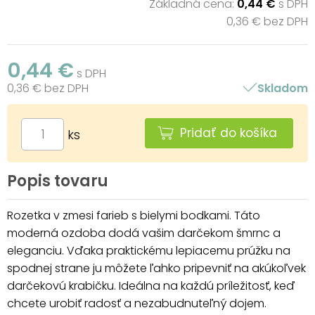
Základná cena:
0,44 €
s DPH
0,36 € bez DPH
0,44 €
s DPH
0,36 € bez DPH
Skladom
Pridať do košíka
ks
Popis tovaru
Rozetka v zmesi farieb s bielymi bodkami. Táto
moderná ozdoba dodá vašim darčekom šmrnc a
eleganciu. Vďaka praktickému lepiacemu prúžku na
spodnej strane ju môžete ľahko pripevniť na akúkoľvek
darčekovú krabičku. Ideálna na každú príležitosť, keď
chcete urobiť radosť a nezabudnuteľný dojem.