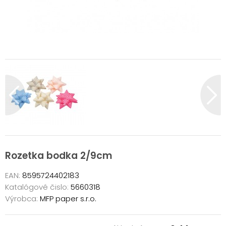
Rozetka bodka 2/9cm
EAN:
8595724402183
Katalógové čislo:
5660318
Výrobca:
MFP paper s.r.o.