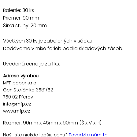
Balenie: 30 ks
Priemer: 90 mm
Šírka stuhy: 20 mm
Všetkých 30 ks je zabalených v sáčku.
Dodávame v mixe farieb podľa skladových zásob.
Uvedená cena je za 1 ks.
Adresa výrobcu:
MFP paper s.r.o.
Gen.Štefánika 3581/52
750 02 Přerov
info@mfp.cz
www.mfp.cz
Rozmer: 90mm x 45mm x 90mm (Š x V x H)
Našli ste niekde lepšiu cenu?
Povedzte nám to!