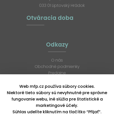
033 01 Liptovský Hrádok
Otváracia doba
Odkazy
O nás
Obchodné podmienky
Predajne
Katalógy
K stiahnutiu
Web mfp.cz používa súbory cookies.
Blog
Niektoré tieto súbory sú nevyhnutné pre správne
Kontakt
fungovanie webu, iné slúžia pre štatistické a
Kariéra
marketingové účely.
XML feed
Súhlas udelíte kliknutím na tlačítko “Přijať”.