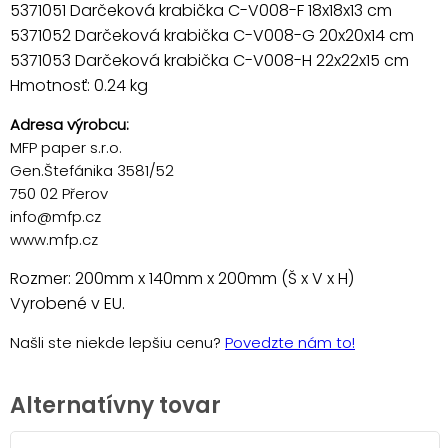
5371051 Darčeková krabička C-V008-F 18x18x13 cm
5371052 Darčeková krabička C-V008-G 20x20x14 cm
5371053 Darčeková krabička C-V008-H 22x22x15 cm
Hmotnosť: 0.24 kg
Adresa výrobcu:
MFP paper s.r.o.
Gen.Štefánika 3581/52
750 02 Přerov
info@mfp.cz
www.mfp.cz
Rozmer: 200mm x 140mm x 200mm (Š x V x H)
Vyrobené v EU.
Našli ste niekde lepšiu cenu?
Povedzte nám to!
Alternatívny tovar