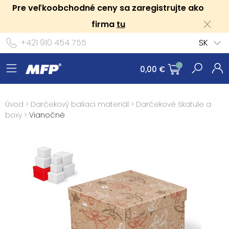
Pre veľkoobchodné ceny sa zaregistrujte ako
firma
tu
+421 910 454 755
SK
0,00 €
Úvod
>
Darčekový baliaci materiál
>
Darčekové škatule a
boxy
>
Vianočné