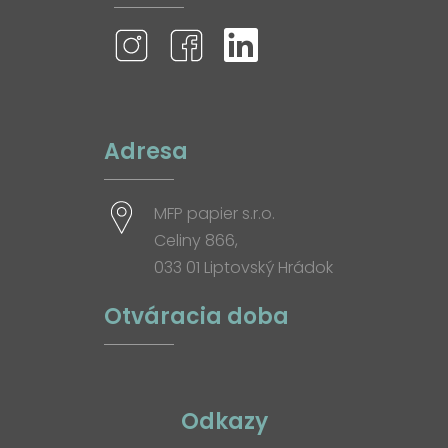
Adresa
MFP papier s.r.o.
Celiny 866,
033 01 Liptovský Hrádok
Otváracia doba
Odkazy