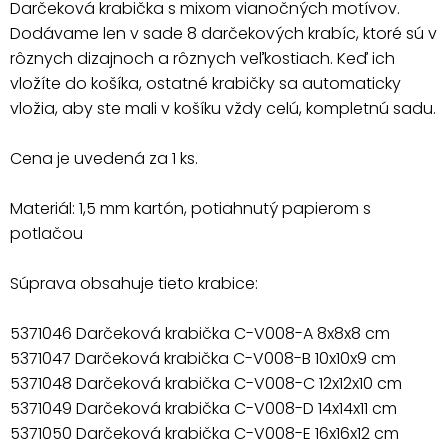
Darčeková krabička s mixom vianočných motívov.
Dodávame len v sade 8 darčekových krabíc, ktoré sú v
rôznych dizajnoch a rôznych veľkostiach. Keď ich
vložíte do košíka, ostatné krabičky sa automaticky
vložia, aby ste mali v košíku vždy celú, kompletnú sadu.
Cena je uvedená za 1 ks.
Materiál: 1,5 mm kartón, potiahnutý papierom s
potlačou
Súprava obsahuje tieto krabice:
5371046 Darčeková krabička C-V008-A 8x8x8 cm
5371047 Darčeková krabička C-V008-B 10x10x9 cm
5371048 Darčeková krabička C-V008-C 12x12x10 cm
5371049 Darčeková krabička C-V008-D 14x14x11 cm
5371050 Darčeková krabička C-V008-E 16x16x12 cm