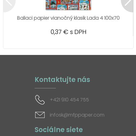
Baliaci papier vianočný klasik Lada 4 100x70
0,37 € s DPH
Kontaktujte nás
+421 910 454 755
infosk@mfppaper.com
Sociálne siete