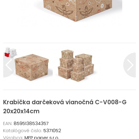
Krabička darčeková vianočná C-V008-G
20x20x14cm
EAN:
8595138534357
Katalógové čislo:
5371052
Výrobca:
MFP paper s.r.o.