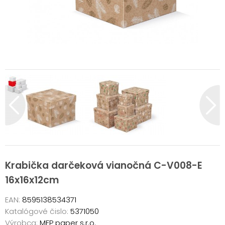
Krabička darčeková vianočná C-V008-E
16x16x12cm
EAN:
8595138534371
Katalógové čislo:
5371050
Výrobca:
MFP paper s.r.o.