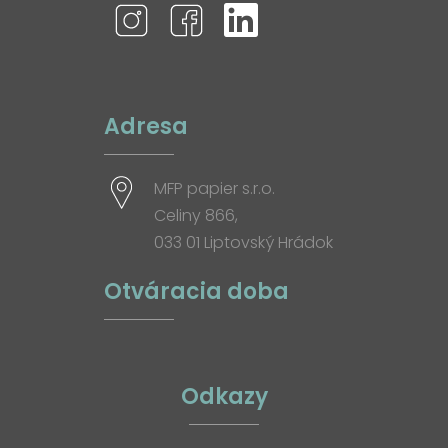
Adresa
MFP papier s.r.o.
Celiny 866,
033 01 Liptovský Hrádok
Otváracia doba
Odkazy