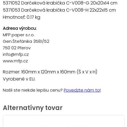
5371052 Darčeková krabička C-V008-G 20x20x14 cm
5371053 Darčeková krabička C-V008-H 22x22x15 cm
Hmotnosť: 0.17 kg
Adresa výrobcu:
MFP paper s.r.o.
Gen.Štefánika 3581/52
750 02 Přerov
info@mfp.cz
www.mfp.cz
Rozmer: 160mm x 120mm x 160mm (Š x V x H)
Vyrobené v EU.
Našli ste niekde lepšiu cenu?
Povedzte nám to!
Alternatívny tovar