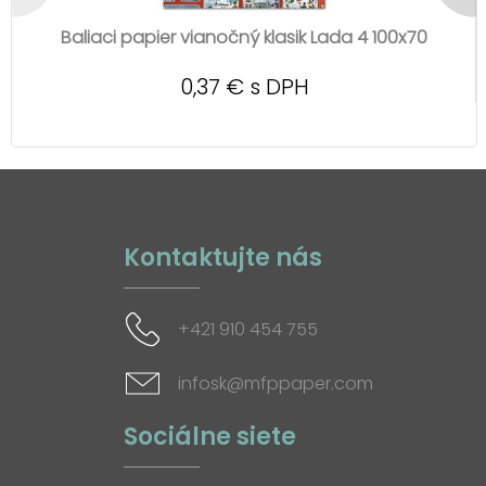
Baliaci papier vianočný klasik Lada 4 100x70
0,37 € s DPH
Kontaktujte nás
+421 910 454 755
infosk@mfppaper.com
Sociálne siete