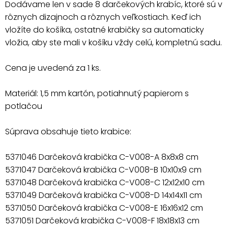
Dodávame len v sade 8 darčekových krabíc, ktoré sú v
rôznych dizajnoch a rôznych veľkostiach. Keď ich
vložíte do košíka, ostatné krabičky sa automaticky
vložia, aby ste mali v košíku vždy celú, kompletnú sadu.
Cena je uvedená za 1 ks.
Materiál: 1,5 mm kartón, potiahnutý papierom s
potlačou
Súprava obsahuje tieto krabice:
5371046 Darčeková krabička C-V008-A 8x8x8 cm
5371047 Darčeková krabička C-V008-B 10x10x9 cm
5371048 Darčeková krabička C-V008-C 12x12x10 cm
5371049 Darčeková krabička C-V008-D 14x14x11 cm
5371050 Darčeková krabička C-V008-E 16x16x12 cm
5371051 Darčeková krabička C-V008-F 18x18x13 cm