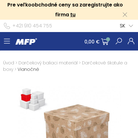
Pre veľkoobchodné ceny sa zaregistrujte ako
firma
tu
+421 910 454 755
SK
0,00 €
Úvod
>
Darčekový baliaci materiál
>
Darčekové škatule a
boxy
>
Vianočné