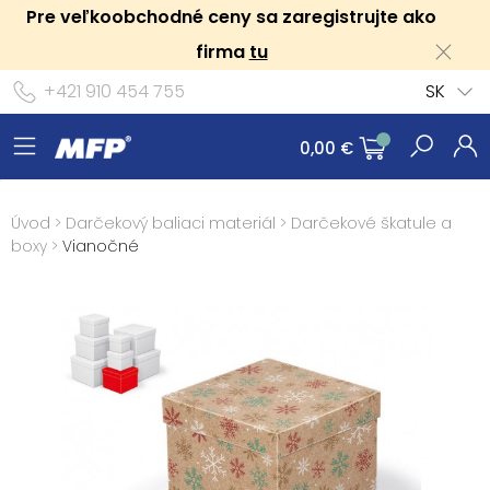
Pre veľkoobchodné ceny sa zaregistrujte ako
firma
tu
+421 910 454 755
SK
0,00 €
Úvod
>
Darčekový baliaci materiál
>
Darčekové škatule a
boxy
>
Vianočné