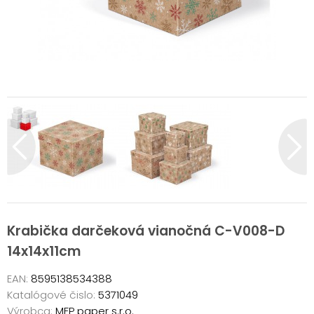
Krabička darčeková vianočná C-V008-D
14x14x11cm
EAN:
8595138534388
Katalógové čislo:
5371049
Výrobca:
MFP paper s.r.o.