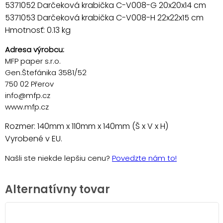
5371052 Darčeková krabička C-V008-G 20x20x14 cm
5371053 Darčeková krabička C-V008-H 22x22x15 cm
Hmotnosť: 0.13 kg
Adresa výrobcu:
MFP paper s.r.o.
Gen.Štefánika 3581/52
750 02 Přerov
info@mfp.cz
www.mfp.cz
Rozmer: 140mm x 110mm x 140mm (Š x V x H)
Vyrobené v EU.
Našli ste niekde lepšiu cenu?
Povedzte nám to!
Alternatívny tovar