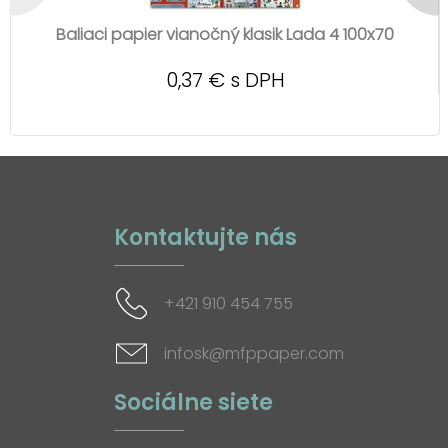
Baliaci papier vianočný klasik Lada 4 100x70
0,37 € s DPH
Kontaktujte nás
+421 910 454 755
infosk@mfppaper.com
Sociálne siete