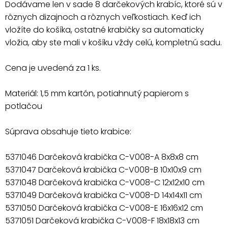
Dodávame len v sade 8 darčekových krabíc, ktoré sú v
rôznych dizajnoch a rôznych veľkostiach. Keď ich
vložíte do košíka, ostatné krabičky sa automaticky
vložia, aby ste mali v košíku vždy celú, kompletnú sadu.
Cena je uvedená za 1 ks.
Materiál: 1,5 mm kartón, potiahnutý papierom s
potlačou
Súprava obsahuje tieto krabice:
5371046 Darčeková krabička C-V008-A 8x8x8 cm
5371047 Darčeková krabička C-V008-B 10x10x9 cm
5371048 Darčeková krabička C-V008-C 12x12x10 cm
5371049 Darčeková krabička C-V008-D 14x14x11 cm
5371050 Darčeková krabička C-V008-E 16x16x12 cm
5371051 Darčeková krabička C-V008-F 18x18x13 cm