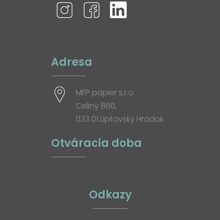
Adresa
MFP papier s.r.o.
Celiny 866,
033 01 Liptovský Hrádok
Otváracia doba
Odkazy