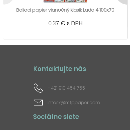
Baliaci papier vianočný klasik Lada 4 100x70
0,37 € s DPH
Kontaktujte nás
+421 910 454 755
infosk@mfppaper.com
Sociálne siete