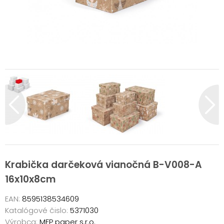
Krabička darčeková vianočná B-V008-A
16x10x8cm
EAN:
8595138534609
Katalógové čislo:
5371030
Výrobca:
MFP paper s.r.o.