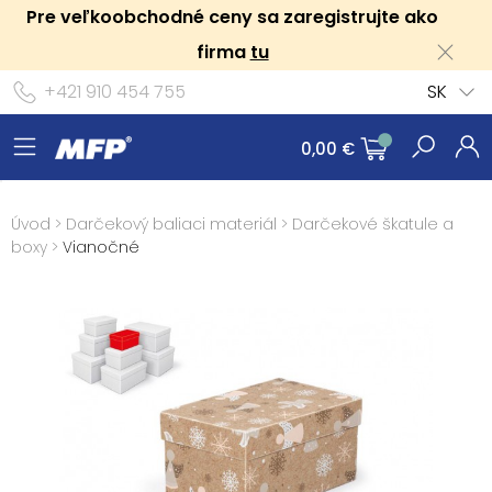
Pre veľkoobchodné ceny sa zaregistrujte ako
firma
tu
+421 910 454 755
SK
0,00 €
Úvod
>
Darčekový baliaci materiál
>
Darčekové škatule a
boxy
>
Vianočné