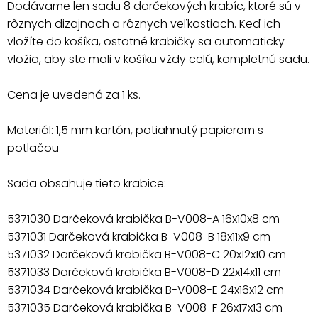
Dodávame len sadu 8 darčekových krabíc, ktoré sú v
rôznych dizajnoch a rôznych veľkostiach. Keď ich
vložíte do košíka, ostatné krabičky sa automaticky
vložia, aby ste mali v košíku vždy celú, kompletnú sadu.
Cena je uvedená za 1 ks.
Materiál: 1,5 mm kartón, potiahnutý papierom s
potlačou
Sada obsahuje tieto krabice:
5371030 Darčeková krabička B-V008-A 16x10x8 cm
5371031 Darčeková krabička B-V008-B 18x11x9 cm
5371032 Darčeková krabička B-V008-C 20x12x10 cm
5371033 Darčeková krabička B-V008-D 22x14x11 cm
5371034 Darčeková krabička B-V008-E 24x16x12 cm
5371035 Darčeková krabička B-V008-F 26x17x13 cm