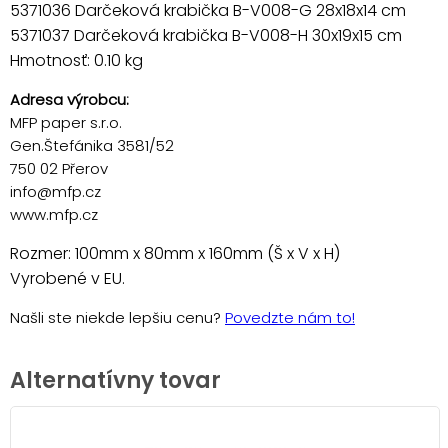
5371036 Darčeková krabička B-V008-G 28x18x14 cm
5371037 Darčeková krabička B-V008-H 30x19x15 cm
Hmotnosť: 0.10 kg
Adresa výrobcu:
MFP paper s.r.o.
Gen.Štefánika 3581/52
750 02 Přerov
info@mfp.cz
www.mfp.cz
Rozmer: 100mm x 80mm x 160mm (Š x V x H)
Vyrobené v EU.
Našli ste niekde lepšiu cenu?
Povedzte nám to!
Alternatívny tovar