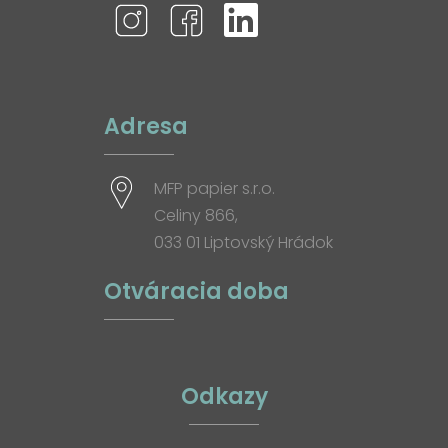
Adresa
MFP papier s.r.o.
Celiny 866,
033 01 Liptovský Hrádok
Otváracia doba
Odkazy