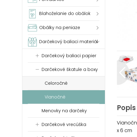
Blahoželanie do obálok
Obálky na peniaze
Darčekový baliaci materiál
Darčekový baliaci papier
Darčekové škatule a boxy
Celoročné
Vianočné
Popis
Menovky na darčeky
Vianočná
Darčekové vrecúška
x 6 cm