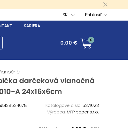
SK
Prihlásiť
NTAKT
KARIÉRA
0
0,00 €
Vianočné
bička darčeková vianočná
010-A 24x16x6cm
95138534678
Katalógové čislo:
5371023
Výrobca:
MFP paper s.r.o.