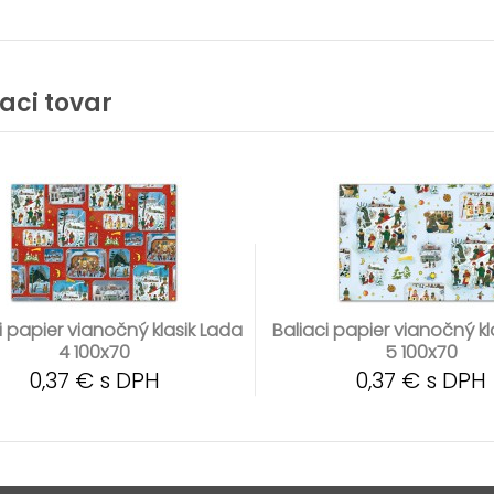
iaci tovar
i papier vianočný klasik Lada
Baliaci papier vianočný kl
4 100x70
5 100x70
0,37 € s DPH
0,37 € s DPH