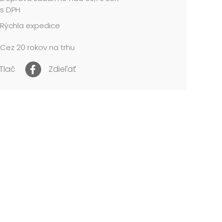
l: 1,5 mm kartón, potiahnutý papierom s
s DPH
ou
Rýchla expedice
 obsahuje tieto krabice:
Cez 20 rokov na trhu
 Vianočná darčeková krabička A-V010-A 24x16x6
Tlač
Zdieľať
 Vianočná darčeková krabička A-V010-B 26x17x6
 Vianočná darčeková krabička A-V010-C 28x18x7
 Vianočná darčeková krabička A-V010-D 30x19x7
 Vianočná darčeková krabička A-V010-E 32x20x8
 Vianočná darčeková krabička A-V010-F 34x22x8
9 Vianočná darčeková krabička A-V010-G
 cm...