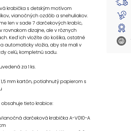
Materiá
vá krabička s detským motívom
potlač
kov, vianočných ozdôb a snehuliakov.
e len v sade 7 darčekových krabíc,
Súprava
 v rovnakom dizajne, ale v rôznych
5371023
ach. Keď ich vložíte do košíka, ostatné
cm
sa automaticky vložia, aby ste mali v
5371024
ždy celú, kompletnú sadu.
cm
5371025
cm
uvedená za 1 ks.
5371026
cm
: 1,5 mm kartón, potiahnutý papierom s
5371027
cm
u
5371028
cm
obsahuje tieto krabice:
537102
36x22x9
 Vianočná darčeková krabička A-V010-A
 cm