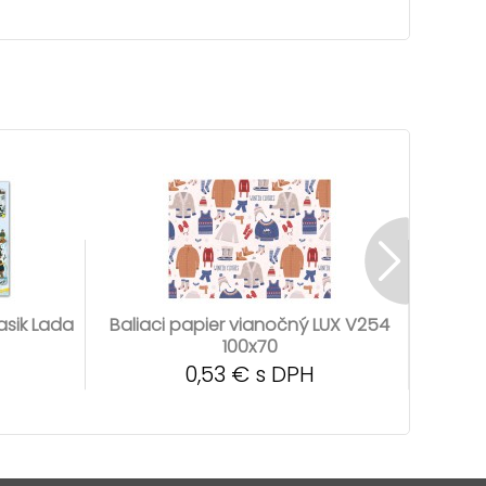
asik Lada
Baliaci papier vianočný LUX V254
Bali
100x70
0,53 € s DPH