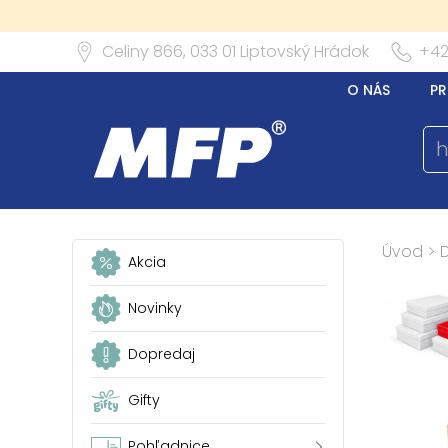
Celiny 866,
033 01
Liptovský Hrádok
+42
O NÁS
PR
Úvod
>
Akcia
Novinky
Dopredaj
Gifty
Pohľadnice