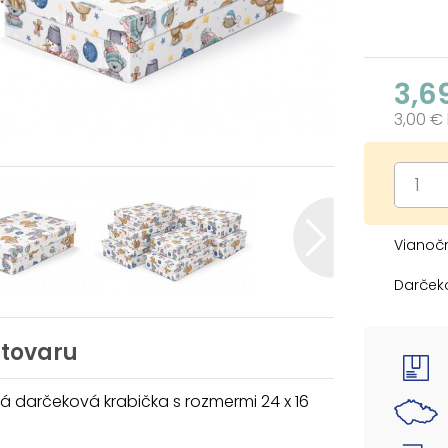
3,6
3,00 €
Vianočn
Darček
vianoč
sade 7 
dizajne
 tovaru
košíka,
mali v 
 darčeková krabička s rozmermi 24 x 16
Cena je