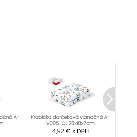
nočná A-
Krabička darčeková vianočná A-
Krabi
cm
V005-CL 28x18x7cm
4,92 € s DPH