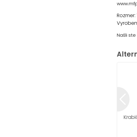
www.mfp
Rozmer:
Vyrobené
Našli st
Alter
Krabi