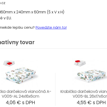
.cz
 160mm x 240mm x 60mm (Š x V x H)
 v EU.
e niekde lepšiu cenu?
Povedzte nám to!
natívny tovar
čka darčeková vianočná A-
Krabička darčeková via
V005-AL 24x16x6cm
V005-BL 26x17x6
4,06 € s DPH
4,55 € s DPH