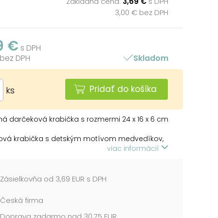
Základná cena:
3,69 €
s DPH
3,00 € bez DPH
9 €
s DPH
 bez DPH
Skladom
Pridať do košíka
ks
á darčeková krabička s rozmermi 24 x 16 x 6 cm
ová krabička s detským motívom medvedíkov,
ných ozdôb a snehuliakov. Dodávame len v
viac informácií
darčekových krabíc, ktoré sú v rovnakom
, ale v rôznych veľkostiach. Keď ich vložíte do
 ostatné škatule sa automaticky vložia, aby ste
Zásielkovňa od 3,69 EUR s DPH
košíku vždy celú, kompletnú sadu.
Česká firma
 uvedená za 1 ks.
Doprava zadarmo nad 30,75 EUR