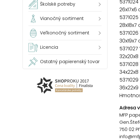
5371024
Školské potreby
26x17x6
5371025
Vianočný sortiment
28x18x7
5371026
Veľkonočný sortiment
30x19x7
Licencia
5371027
32x20x8
Ostatný papierenský tovar
5371028
34x22x8
5371029
36x22x9
Hmotnosť
Adresa v
MFP paper
Gen.Štef
750 02 P
info@mf