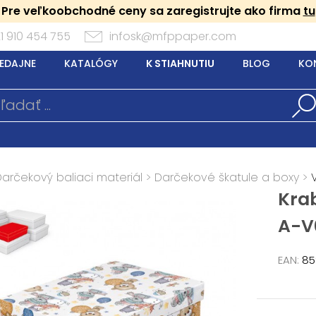
Pre veľkoobchodné ceny sa zaregistrujte ako firma
tu
1 910 454 755
infosk@mfppaper.com
EDAJNE
KATALÓGY
K STIAHNUTIU
BLOG
KO
Darčekový baliaci materiál
>
Darčekové škatule a boxy
>
Kra
A-V
EAN:
85