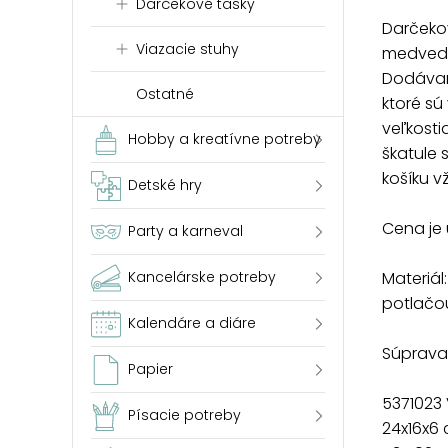
Darčekové tašky
Darčeko
Viazacie stuhy
medvedí
Dodávam
Ostatné
ktoré sú
veľkosti
Hobby a kreatívne potreby
škatule 
košíku v
Detské hry
Cena je 
Party a karneval
Materiál
Kancelárske potreby
potlačo
Kalendáre a diáre
Súprava 
Papier
5371023
Písacie potreby
24x16x6