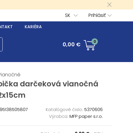
SK
Prihlásiť
NTAKT
KARIÉRA
0
0,00 €
Vianočné
bička darčeková vianočná
12x15cm
95138505807
Katalógové čislo:
5370606
Výrobca:
MFP paper s.r.o.