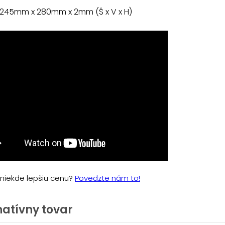
 245mm x 280mm x 2mm (Š x V x H)
e niekde lepšiu cenu?
Povedzte nám to!
natívny tovar