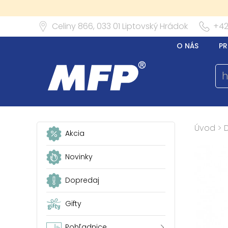
Celiny 866,
033 01
Liptovský Hrádok
+42
O NÁS
PR
Úvod
>
Akcia
Novinky
Dopredaj
Gifty
Pohľadnice