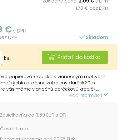
Základná cena:
2,09 €
s DPH
1,70 € bez DPH
9 €
s DPH
 bez DPH
Skladom
Pridať do košíka
ks
ová papierová krabička s vianočným motívom.
mať rýchlo a krásne zabalený darček? Tak
pre vás máme vianočnú darčekovú krabičku,
yčarí z vášho darčeka niečo neobyčajné.
viac informácií
a je v rozloženej polohe, nezaberie miesto na
anie, nepokrčí sa a vďaka svojmu dizajnu je
á jediným pohybom behom 1 sekundy.
Zásielkovňa od 3,69 EUR s DPH
 120 x 120 x 150 mm
Česká firma
Doprava zadarmo nad 30,75 EUR
cena je za 1 ks....