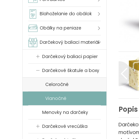
Blahoželanie do obálok
Obálky na peniaze
Darčekový baliaci materiál
Darčekový baliaci papier
Darčekové škatule a boxy
Celoročné
Vianočné
Popis
Menovky na darčeky
Darčeko
Darčekové vrecúška
motívom