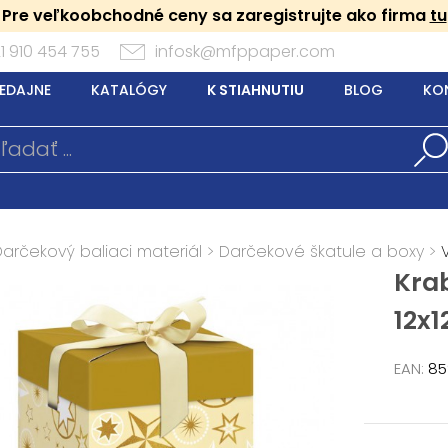
Pre veľkoobchodné ceny sa zaregistrujte ako firma
tu
1 910 454 755
infosk@mfppaper.com
EDAJNE
KATALÓGY
K STIAHNUTIU
BLOG
KO
Darčekový baliaci materiál
>
Darčekové škatule a boxy
>
Kra
12x
EAN:
85