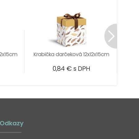
12x15cm
Krabička darčeková 12x12x15cm
Krabi
0,84 € s DPH
Odkazy