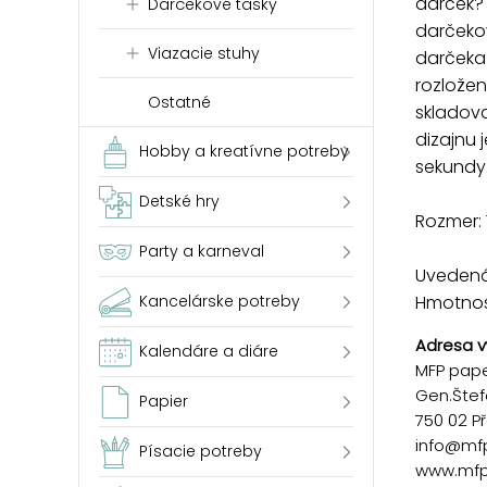
darček?
Darčekové tašky
darčekov
Viazacie stuhy
darčeka 
rozložen
Ostatné
skladova
dizajnu
Hobby a kreatívne potreby
sekundy
Detské hry
Rozmer: 
Party a karneval
Uvedená 
Hmotnosť
Kancelárske potreby
Adresa v
Kalendáre a diáre
MFP paper
Gen.Štef
Papier
750 02 P
info@mf
Písacie potreby
www.mfp