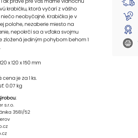
 Tak práve pre vás máme vianočnú
ú krabičku, ktorá vyčarí z vášho
niečo neobyčajné. Krabička je v
ej polohe, nezaberie miesto na
nie, nepokrčí sa a vďaka svojmu
 je zložená jediným pohybom behom 1
.
120 x 120 x 150 mm
cena je za 1 ks.
: 0.07 kg
ýrobcu:
 s.r.o.
ánika 3581/52
řerov
p.cz
.cz