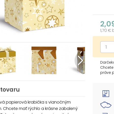
2,0
1,70 €
Darček
Chcete 
práve 
ktorá v
Krabičk
skladov
 tovaru
zložen
vá papierová krabička s vianočným
Rozmer:
. Chcete mať rýchlo a krásne zabalený
Uvedená 