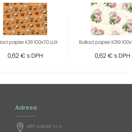
iaci papier K311 100x70 LUX
Baliaci papier K319 100
0,62 € s DPH
0,62 € s DPH
Adresa
MFP papier s.r.o.