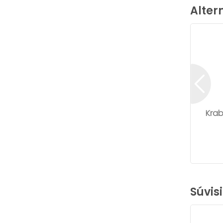
Alter
Kra
Súvis