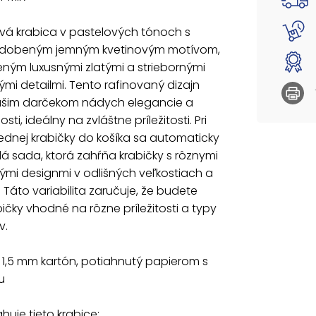
Materiá
potlač
vá krabica v pastelových tónoch s
dobeným jemným kvetinovým motívom,
Set obs
ným luxusnými zlatými a striebornými
5371214
vými detailmi. Tento rafinovaný dizajn
5371215
šim darčekom nádych elegancie a
5371216
sti, ideálny na zvláštne príležitosti. Pri
5371217
jednej krabičky do košíka sa automaticky
5371218
5371219
lá sada, ktorá zahŕňa krabičky s rôznymi
537122
ými designmi v odlišných veľkostiach a
5371221
 Táto variabilita zaručuje, že budete
5371222
ičky vhodné na rôzne príležitosti a typy
5371223
v.
Uvedená 
: 1,5 mm kartón, potiahnutý papierom s
u
huje tieto krabice: