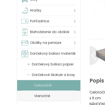
Hračky
Pohľadnice
Blahoželanie do obálok
Obálky na peniaze
Darčekový baliaci materiál
Darčekový baliaci papier
Darčekové škatule a boxy
Popis
Celoročné
Celoročn
Vianočné
x 11 cm
NÁHODNÝ