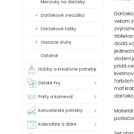
Menovky na darčeky
Darčeko
Darčekové vrecúška
vekom z
zvýrazne
Darčekové tašky
trblieta
Viazacie stuhy
dodá va
jedinečno
Ostatné
vložení 
pridá ce
Hobby a kreatívne potreby
kvetinov
farbách.
Detské hry
mať krab
darčeko
Party a karneval
Kancelárske potreby
Materiál
potlačo
Kalendáre a diáre
Set obsa