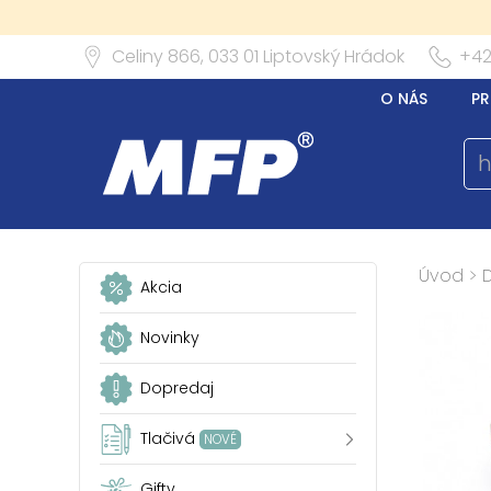
Celiny 866,
033 01
Liptovský Hrádok
+42
O NÁS
PR
Úvod
>
Akcia
Novinky
Dopredaj
Tlačivá
NOVÉ
Gifty