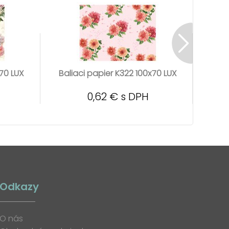
x70 LUX
Baliaci papier K322 100x70 LUX
Bali
0,62 € s DPH
Odkazy
O nás