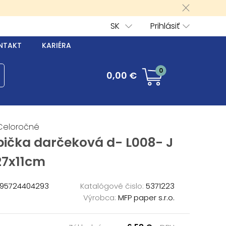
SK
Prihlásiť
NTAKT
KARIÉRA
0
0,00 €
Celoročné
bička darčeková d- L008- J
27x11cm
95724404293
Katalógové čislo:
5371223
Výrobca:
MFP paper s.r.o.