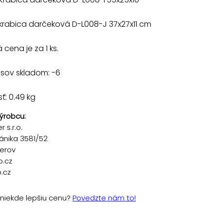
krabica darčeková D-L008-J 37x27x11 cm
cena je za 1 ks.
usov skladom: -6
: 0.49 kg
ýrobcu:
 s.r.o.
ánika 3581/52
řerov
p.cz
.cz
e niekde lepšiu cenu?
Povedzte nám to!