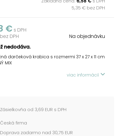
Základná cena:
6,58 €
s DPH
5,35 € bez DPH
8 €
s DPH
 bez DPH
Na objednávku
už nedodáva.
ná darčeková krabica s rozmermi 37 x 27 x 11 cm
Ý MIX
ová krabica v pastelových tónoch s vekom
viac informácií
ým jemným kvetinovým motívom, zvýrazneným
mi zlatými a striebornými trblietavými detailmi.
rafinovaný dizajn dodá vašim darčekom nádych
ie a jedinečnosti, ideálny na zvláštne príležitosti.
žení jednej krabičky do košíka sa automaticky
Zásielkovňa od 3,69 EUR s DPH
elá sada, ktorá zahŕňa krabičky s rôznymi
vými designmi v odlišných veľkostiach a
Česká firma
. Táto variabilita zaručuje, že budete mať
y vhodné na rôzne príležitosti a typy darčekov.
Doprava zadarmo nad 30,75 EUR