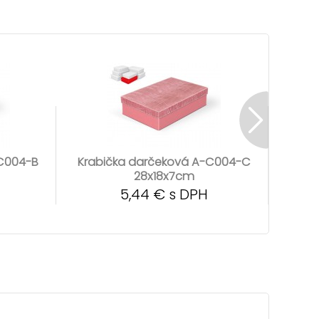
-C004-B
Krabička darčeková A-C004-C
Krab
28x18x7cm
5,44 € s DPH