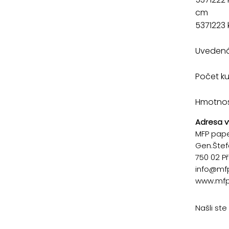
cm
5371223 
Uvedená 
Počet k
Hmotnosť
Adresa v
MFP paper
Gen.Štef
750 02 P
info@mf
www.mfp
Našli st