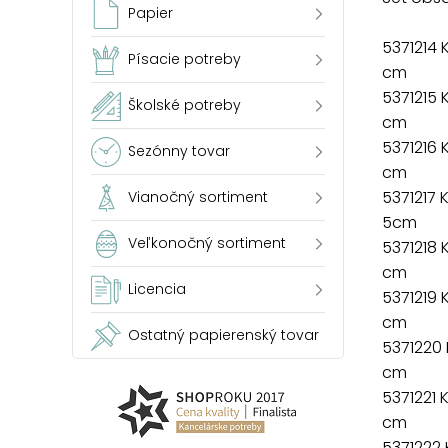
Papier
5371214 
Písacie potreby
cm
5371215 
Školské potreby
cm
5371216 
Sezónny tovar
cm
5371217 
Vianočný sortiment
5cm
Veľkonočný sortiment
5371218 
cm
Licencia
5371219 
cm
Ostatný papierenský tovar
5371220
cm
5371221 
cm
5371222 