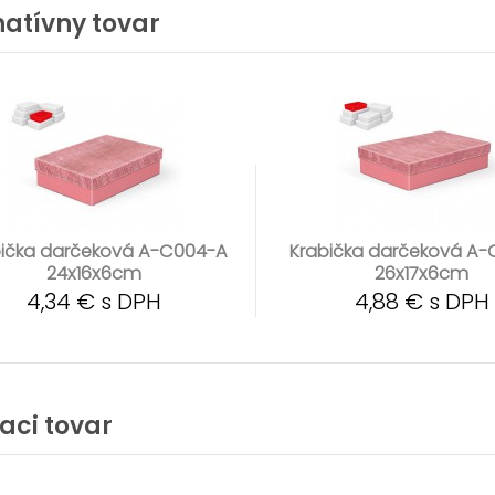
natívny tovar
bička darčeková A-C004-A
Krabička darčeková A
24x16x6cm
26x17x6cm
4,34 € s DPH
4,88 € s DPH
iaci tovar