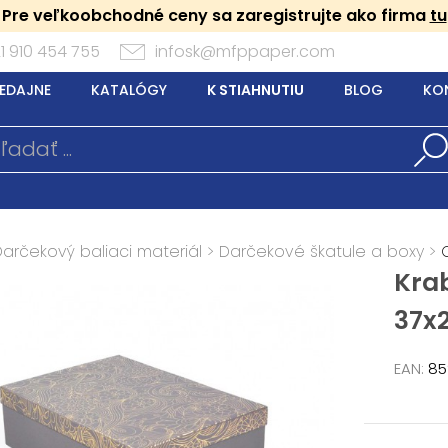
Pre veľkoobchodné ceny sa zaregistrujte ako firma
tu
1 910 454 755
infosk@mfppaper.com
EDAJNE
KATALÓGY
K STIAHNUTIU
BLOG
KO
Darčekový baliaci materiál
>
Darčekové škatule a boxy
>
Kra
37x
EAN:
85