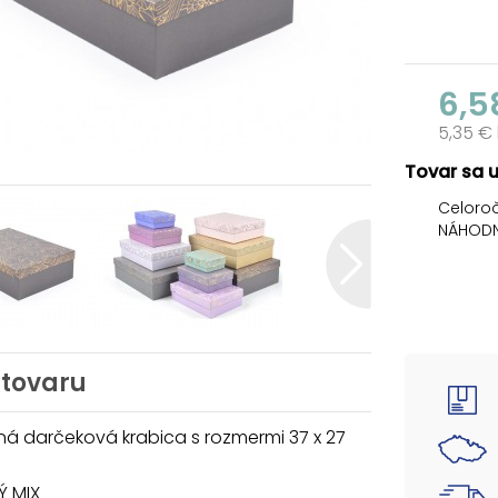
6,5
5,35 €
Tovar sa 
Celoroč
NÁHODN
Darček
zdoben
luxusný
Tento 
eleganc
 tovaru
Pri vlo
pridá c
kvetino
á darčeková krabica s rozmermi 37 x 27
farbách
krabičk
 MIX