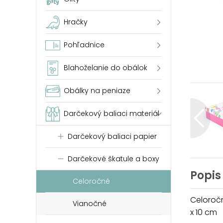
Hračky
Pohľadnice
Blahoželanie do obálok
Obálky na peniaze
Darčekový baliaci materiál
Darčekový baliaci papier
Darčekové škatule a boxy
Popis
Celoročné
Celoročn
Vianočné
x 10 cm