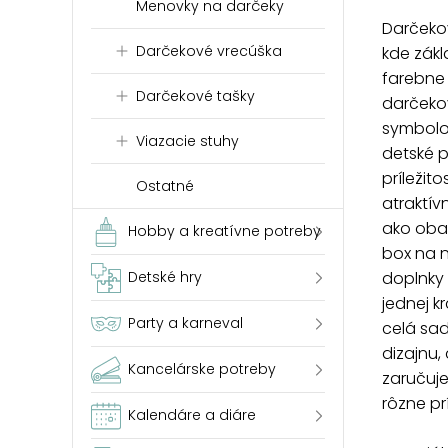
Menovky na darčeky
Darčekov
Darčekové vrecúška
kde zák
farebne
Darčekové tašky
darčekov
symbolov
Viazacie stuhy
detské p
príležit
Ostatné
atraktív
ako obal
Hobby a kreatívne potreby
box na n
doplnky 
Detské hry
jednej k
Party a karneval
celá sad
dizajnu, 
Kancelárske potreby
zaručuj
rôzne pr
Kalendáre a diáre