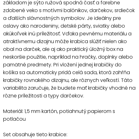
základom je sýto ružová spodná časť a farebne
zdobené veko s motívmi balónikov, darčekov, srdiečok
a ďalších slávnostných symbolov. Je ideálny pre
oslavy ako narodeniny, detské párty, sviatky alebo
akúkoľvek inú príležitosť. Vďaka pevnému materiálu a
atraktívnemu dizajnu môže krabica slúžiť nielen ako
obal na darček, ale aj ako praktický úložný box na
neskoršie použitie, napríklad na hračky, doplnky alebo
pamätné predmety. Pri vložení jednej krabičky do
košíka sa automaticky pridá celá sada, ktorá zahŕňa
krabičky rovnakého dizajnu, ale rôznych veľkostí. Táto
variabilita zaručuje, že budete mať krabičky vhodné na
rôzne príležitosti a typy darčekov.
Materiál: 1,5 mm kartón, potiahnutý papierom s
potlačou
Set obsahuje tieto krabice: