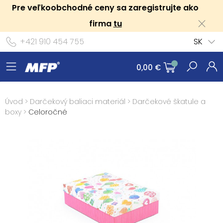
Pre veľkoobchodné ceny sa zaregistrujte ako
firma
tu
+421 910 454 755
SK
0,00 €
Úvod
>
Darčekový baliaci materiál
>
Darčekové škatule a
boxy
>
Celoročné