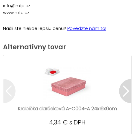
info@mfp.cz
www.mfp.cz
Našli ste niekde lepšiu cenu?
Povedzte nám to!
Alternatívny tovar
Krabička darčeková A-C004-A 24x16x6cm
4,34 € s DPH