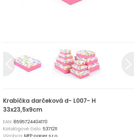
Krabička darčeková d- L007- H
33x23,5x9cm
EAN:
8595724404170
Katalógové čislo:
5371211
Výrobca:
MFP paper s.r.o.