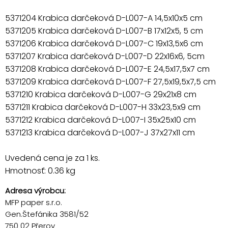
5371204 Krabica darčeková D-L007-A 14,5x10x5 cm
5371205 Krabica darčeková D-L007-B 17x12x5, 5 cm
5371206 Krabica darčeková D-L007-C 19x13,5x6 cm
5371207 Krabica darčeková D-L007-D 22x16x6, 5cm
5371208 Krabica darčeková D-L007-E 24,5x17,5x7 cm
5371209 Krabica darčeková D-L007-F 27,5x19,5x7,5 cm
5371210 Krabica darčeková D-L007-G 29x21x8 cm
5371211 Krabica darčeková D-L007-H 33x23,5x9 cm
5371212 Krabica darčeková D-L007-I 35x25x10 cm
5371213 Krabica darčeková D-L007-J 37x27x11 cm
Uvedená cena je za 1 ks.
Hmotnosť: 0.36 kg
Adresa výrobcu:
MFP paper s.r.o.
Gen.Štefánika 3581/52
750 02 Přerov