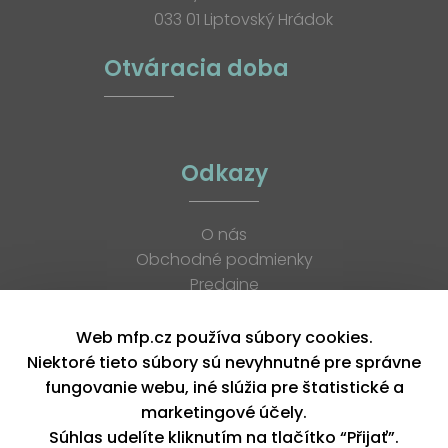
033 01 Liptovský Hrádok
Otváracia doba
Odkazy
O nás
Obchodné podmienky
Predajne
Katalógy
K stiahnutiu
Web mfp.cz používa súbory cookies.
Blog
Niektoré tieto súbory sú nevyhnutné pre správne
Kontakt
fungovanie webu, iné slúžia pre štatistické a
Kariéra
marketingové účely.
XML feed
Súhlas udelíte kliknutím na tlačítko “Přijať”.