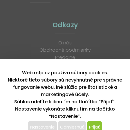
Odkazy
O nás
Obchodné podmienky
Predajne
Katalógy
K stiahnutiu
Web mfp.cz používa súbory cookies.
Blog
Niektoré tieto súbory sú nevyhnutné pre správne
Kontakt
fungovanie webu, iné slúžia pre štatistické a
Kariéra
marketingové účely.
XML feed
Súhlas udelíte kliknutím na tlačítko “Přijať”.
Nastavenie vykonáte kliknutím na tlačítko
“Nastavenie”.
Copyright © 2026, MFP paper s. r. o. | Všetky práva vyhradené
design by MFP
Nastavenie
Odmietnuť
Prijať