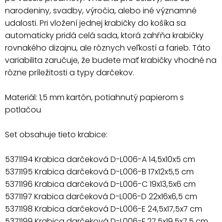
narodeniny, svadby, výročia, alebo iné významné
udalosti. Pri vložení jednej krabičky do košíka sa
automaticky pridá celá sada, ktorá zahŕňa krabičky
rovnakého dizajnu, ale rôznych veľkostí a farieb. Táto
variabilita zaručuje, že budete mať krabičky vhodné na
rôzne príležitosti a typy darčekov.
Materiál: 1,5 mm kartón, potiahnutý papierom s
potlačou
Set obsahuje tieto krabice:
5371194 Krabica darčeková D-L006-A 14,5x10x5 cm
5371195 Krabica darčeková D-L006-B 17x12x5,5 cm
5371196 Krabica darčeková D-L006-C 19x13,5x6 cm
5371197 Krabica darčeková D-L006-D 22x16x6,5 cm
5371198 Krabica darčeková D-L006-E 24,5x17,5x7 cm
5371199 Krabica darčeková D-L006-F 27,5x19,5x7,5 cm