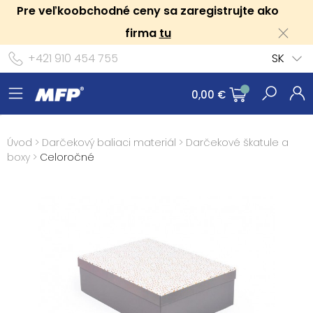
Pre veľkoobchodné ceny sa zaregistrujte ako
firma
tu
+421 910 454 755
SK
0,00 €
Úvod
>
Darčekový baliaci materiál
>
Darčekové škatule a
boxy
>
Celoročné