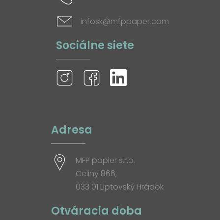
infosk@mfppaper.com
Sociálne siete
Adresa
MFP papier s.r.o.
Celiny 866,
033 01 Liptovský Hrádok
Otváracia doba