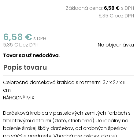
Základná cena:
6,58 €
s DPH
5,35 € bez DPH
6,58 €
s DPH
5,35 € bez DPH
Na objednávku
Tovar sa už nedodáva.
Popis tovaru
Celoročná darčeková krabica s rozmermi 37 x 27 x 11
cm
NÁHODNÝ MIX
Darčeková krabica v pastelových zemitých farbách s
trblietavými detailmi (zlaté, strieborné). Je ideálny na
balenie širokej škály darčekov, od drobných šperkov
po väčšie predmety. Vhodná pre oslavy, ako sú