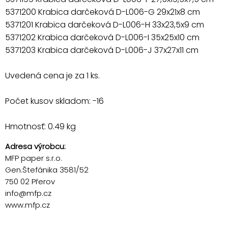
5371200 Krabica darčeková D-L006-G 29x21x8 cm
5371201 Krabica darčeková D-L006-H 33x23,5x9 cm
5371202 Krabica darčeková D-L006-I 35x25x10 cm
5371203 Krabica darčeková D-L006-J 37x27x11 cm
Uvedená cena je za 1 ks.
Počet kusov skladom: -16
Hmotnosť: 0.49 kg
Adresa výrobcu:
MFP paper s.r.o.
Gen.Štefánika 3581/52
750 02 Přerov
info@mfp.cz
www.mfp.cz