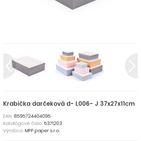
Krabička darčeková d- L006- J 37x27x11cm
EAN:
8595724404095
Katalógové čislo:
5371203
Výrobca:
MFP paper s.r.o.