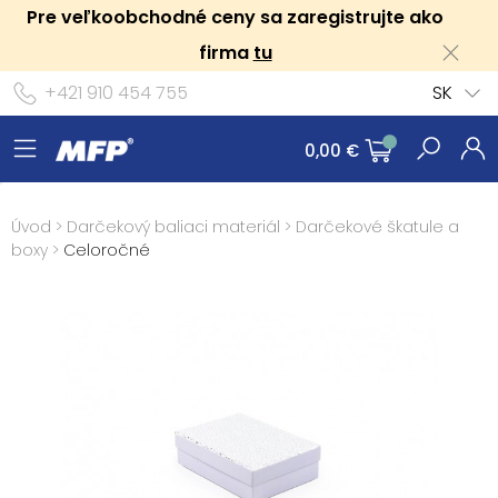
Pre veľkoobchodné ceny sa zaregistrujte ako
firma
tu
+421 910 454 755
SK
0,00 €
Úvod
>
Darčekový baliaci materiál
>
Darčekové škatule a
boxy
>
Celoročné