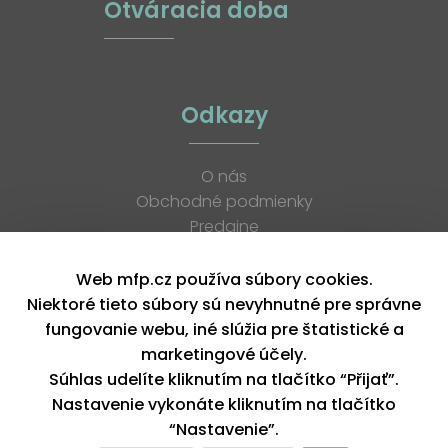
Otváracia doba
Odkazy
O nás
Obchodné podmienky
Predajne
Katalógy
K stiahnutiu
Web mfp.cz používa súbory cookies.
Blog
Niektoré tieto súbory sú nevyhnutné pre správne
Kontakt
fungovanie webu, iné slúžia pre štatistické a
Kariéra
marketingové účely.
XML feed
Súhlas udelíte kliknutím na tlačítko “Přijať”.
Nastavenie vykonáte kliknutím na tlačítko
“Nastavenie”.
Copyright © 2026, MFP paper s. r. o. | Všetky práva vyhradené