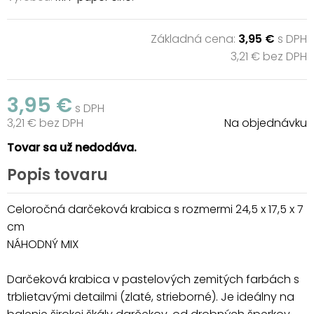
Základná cena:
3,95 €
s DPH
3,21 € bez DPH
3,95 €
s DPH
3,21 € bez DPH
Na objednávku
Tovar sa už nedodáva.
Popis tovaru
Celoročná darčeková krabica s rozmermi 24,5 x 17,5 x 7
cm
NÁHODNÝ MIX
Darčeková krabica v pastelových zemitých farbách s
trblietavými detailmi (zlaté, strieborné). Je ideálny na