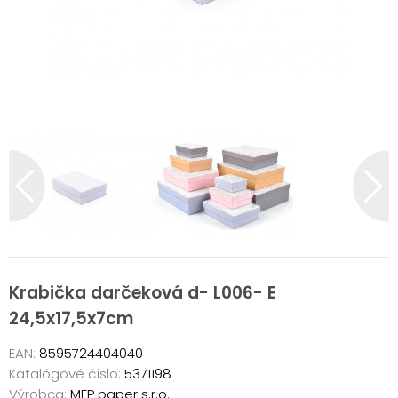
Krabička darčeková d- L006- E
24,5x17,5x7cm
EAN:
8595724404040
Katalógové čislo:
5371198
Výrobca:
MFP paper s.r.o.