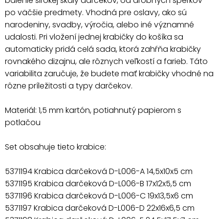
balenie širokej škály darčekov, od drobných šperkov
po väčšie predmety. Vhodná pre oslavy, ako sú
narodeniny, svadby, výročia, alebo iné významné
udalosti. Pri vložení jednej krabičky do košíka sa
automaticky pridá celá sada, ktorá zahŕňa krabičky
rovnakého dizajnu, ale rôznych veľkostí a farieb. Táto
variabilita zaručuje, že budete mať krabičky vhodné na
rôzne príležitosti a typy darčekov.
Materiál: 1,5 mm kartón, potiahnutý papierom s
potlačou
Set obsahuje tieto krabice:
5371194 Krabica darčeková D-L006-A 14,5x10x5 cm
5371195 Krabica darčeková D-L006-B 17x12x5,5 cm
5371196 Krabica darčeková D-L006-C 19x13,5x6 cm
5371197 Krabica darčeková D-L006-D 22x16x6,5 cm