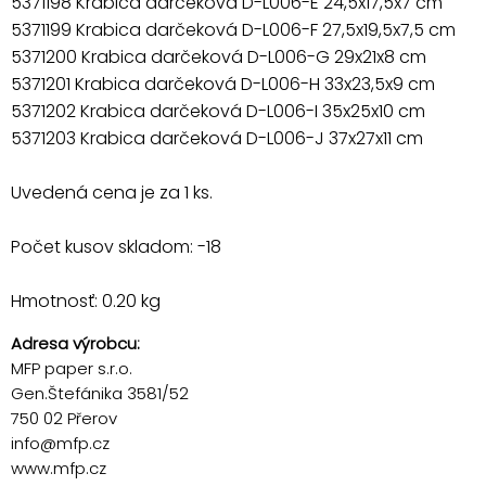
5371198 Krabica darčeková D-L006-E 24,5x17,5x7 cm
5371199 Krabica darčeková D-L006-F 27,5x19,5x7,5 cm
5371200 Krabica darčeková D-L006-G 29x21x8 cm
5371201 Krabica darčeková D-L006-H 33x23,5x9 cm
5371202 Krabica darčeková D-L006-I 35x25x10 cm
5371203 Krabica darčeková D-L006-J 37x27x11 cm
Uvedená cena je za 1 ks.
Počet kusov skladom: -18
Hmotnosť: 0.20 kg
Adresa výrobcu:
MFP paper s.r.o.
Gen.Štefánika 3581/52
750 02 Přerov
info@mfp.cz
www.mfp.cz