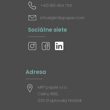
+421 910 454 755
infosk@mfppaper.com
Sociálne siete
Adresa
MFP papier s.r.o.
Celiny 866,
033 01 Liptovský Hrádok