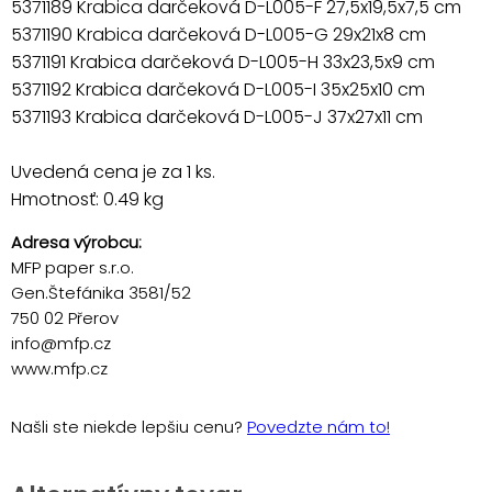
5371189 Krabica darčeková D-L005-F 27,5x19,5x7,5 cm
5371190 Krabica darčeková D-L005-G 29x21x8 cm
5371191 Krabica darčeková D-L005-H 33x23,5x9 cm
5371192 Krabica darčeková D-L005-I 35x25x10 cm
5371193 Krabica darčeková D-L005-J 37x27x11 cm
Uvedená cena je za 1 ks.
Hmotnosť: 0.49 kg
Adresa výrobcu:
MFP paper s.r.o.
Gen.Štefánika 3581/52
750 02 Přerov
info@mfp.cz
www.mfp.cz
Našli ste niekde lepšiu cenu?
Povedzte nám to!