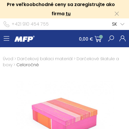
Pre veľkoobchodné ceny sa zaregistrujte ako
firma
tu
+421 910 454 755
SK
0,00 €
Úvod
>
Darčekový baliaci materiál
>
Darčekové škatule a
boxy
>
Celoročné