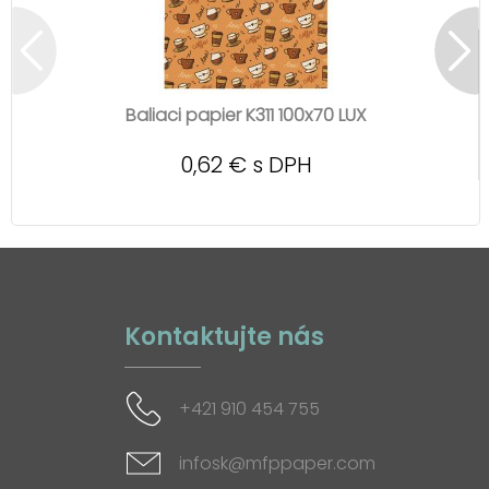
Baliaci papier K311 100x70 LUX
0,62 € s DPH
Kontaktujte nás
+421 910 454 755
infosk@mfppaper.com