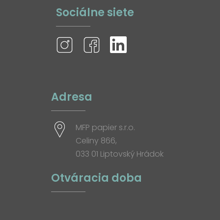
Sociálne siete
Adresa
MFP papier s.r.o.
Celiny 866,
033 01 Liptovský Hrádok
Otváracia doba