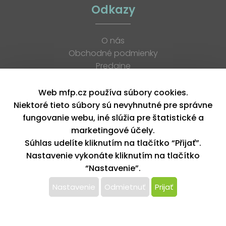
Odkazy
O nás
Obchodné podmienky
Predajne
Katalógy
K stiahnutiu
Web mfp.cz používa súbory cookies.
Blog
Niektoré tieto súbory sú nevyhnutné pre správne
Kontakt
fungovanie webu, iné slúžia pre štatistické a
Kariéra
marketingové účely.
XML feed
Súhlas udelíte kliknutím na tlačítko “Přijať”.
Nastavenie vykonáte kliknutím na tlačítko
“Nastavenie”.
Copyright © 2026, MFP paper s. r. o. | Všetky práva vyhradené
design by MFP
Nastavenie
Odmietnuť
Prijať
Tento web používa k poskytovaniu služieb,
personalizácií reklám a analýze návštevnosti súbory
cookie. Používaním tohto webu s tým súhlasíte.