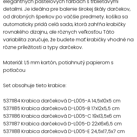
elegantných pastelových farbách s trblietavými
detailmi. Je ideálna pre balenie širokej škály darčekov,
od drobných šperkov po väčšie predmety. košíka sa
automaticky pridá celá sada, ktorá zahŕňa krabičky
rovnakého dizajnu, ale rôznych veľkosťou Táto
variabilita zaručuje, že budete mať krabičky vhodné na
rôzne príležitosti a typy darčekov.
Materiál: 1,5 mm kartón, potiahnutý papierom s
potlačou
Set obsahuje tieto krabice:
5371184 Krabica darčeková D-L005-A 14,5x10x5 cm
5371185 Krabica darčeková D-L005-B 17x12x5,5 cm
5371186 Krabica darčeková D-L005-C 19x13,5x6 cm
5371187 Krabica darčeková D-L005-D 22x16x6,5 cm
5371188 Krabica darčeková D-L005-E 24,5x17,5x7 cm