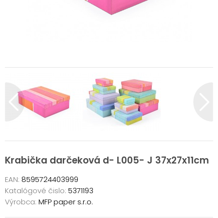
Krabička darčeková d- L005- J 37x27x11cm
EAN:
8595724403999
Katalógové čislo:
5371193
Výrobca:
MFP paper s.r.o.