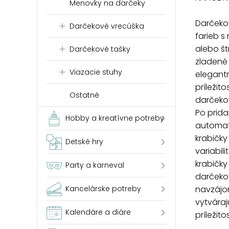
Menovky na darčeky
Darčeko
Darčekové vrecúška
farieb s
alebo št
Darčekové tašky
zladené 
Viazacie stuhy
elegant
príležit
Ostatné
darčekov
Po prida
Hobby a kreatívne potreby
automati
krabičky
Detské hry
variabil
krabičky
Party a karneval
darčekov
Kancelárske potreby
navzájom
vytvára
Kalendáre a diáre
príležitos