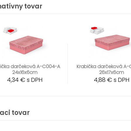
natívny tovar
bička darčeková A-C004-A
Krabička darčeková A
24x16x6cm
26x17x6cm
4,34 € s DPH
4,88 € s DPH
iaci tovar