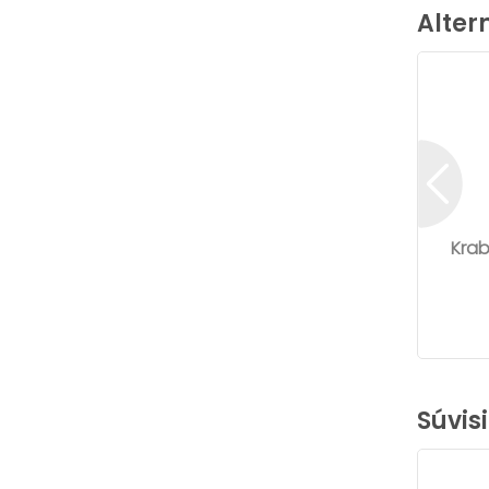
Alter
Kra
Súvis