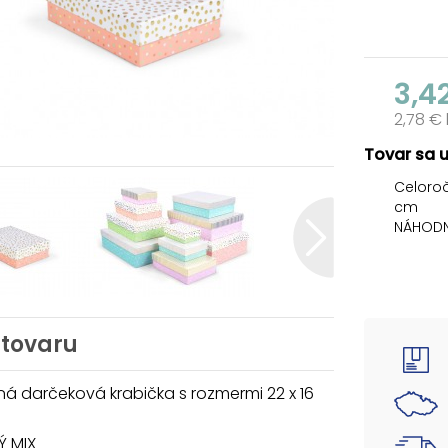
3,4
2,78 €
Tovar sa 
Celoroč
cm
NÁHODN
Darčeko
rôznymi
štruktú
vytvára
 tovaru
slávnos
osobný
drobnos
á darčeková krabička s rozmermi 22 x 16
automat
krabičk
 MIX
Vám zar