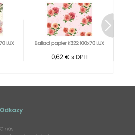
x70 LUX
Baliaci papier K322 100x70 LUX
Bali
0,62 € s DPH
Odkazy
O nás