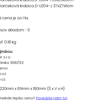
Darčeková krabica D-L004-J 37x27x11cm
cena je za 1 ks.
sov skladom: -3
: 0.18 kg
ýrobcu:
 s.r.o.
ánika 3581/52
řerov
p.cz
.cz
 220mm x 65mm x 160mm (Š x V x H)
e niekde lepšiu cenu?
Povedzte nám to!