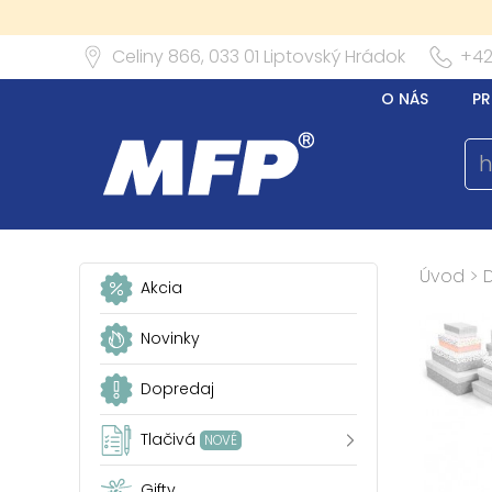
Celiny 866,
033 01
Liptovský Hrádok
+42
O NÁS
PR
Úvod
>
Akcia
Novinky
Dopredaj
Tlačivá
NOVÉ
Gifty