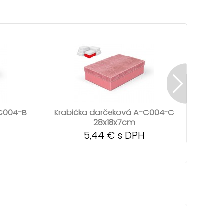
-C004-B
Krabička darčeková A-C004-C
Krab
28x18x7cm
5,44 € s DPH