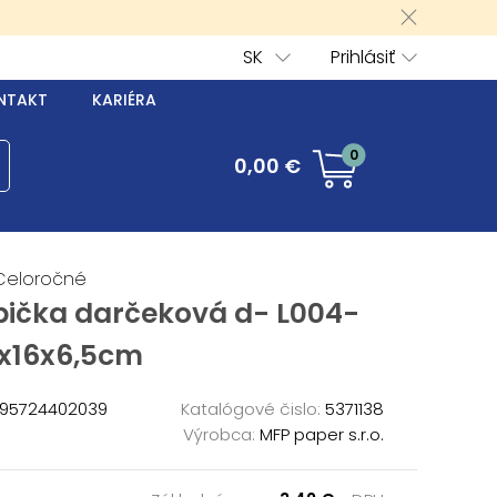
SK
Prihlásiť
NTAKT
KARIÉRA
0
0,00 €
Celoročné
bička darčeková d- L004-
2x16x6,5cm
95724402039
Katalógové čislo:
5371138
Výrobca:
MFP paper s.r.o.