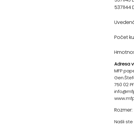
5371144 
Uvedená 
Počet ku
Hmotnosť
Adresa v
MFP paper
Gen.Štef
750 02 P
info@mf
www.mfp
Rozmer:
Našli st