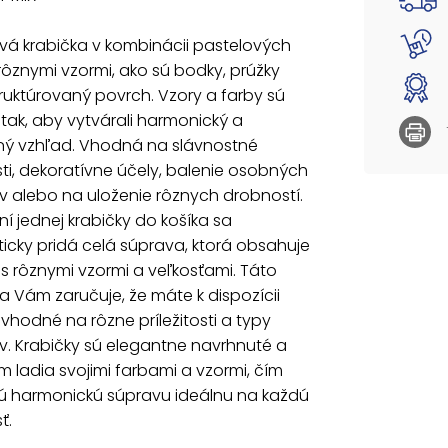
rôzne p
elegant
vá krabička v kombinácii pastelových
a vzorm
 rôznymi vzormi, ako sú bodky, prúžky
každú pr
ruktúrovaný povrch. Vzory a farby sú
Materiá
tak, aby vytvárali harmonický a
potlač
ný vzhľad. Vhodná na slávnostné
osti, dekoratívne účely, balenie osobných
Súprava
 alebo na uloženie rôznych drobností.
5371135
ní jednej krabičky do košíka sa
5371136
cky pridá celá súprava, ktorá obsahuje
5371137
 s rôznymi vzormi a veľkosťami. Táto
5371138
ita Vám zaručuje, že máte k dispozícii
5371139
5371140
 vhodné na rôzne príležitosti a typy
5371141
. Krabičky sú elegantne navrhnuté a
5371142
 ladia svojimi farbami a vzormi, čím
5371143
jú harmonickú súpravu ideálnu na každú
5371144
ť.
Uvedená 