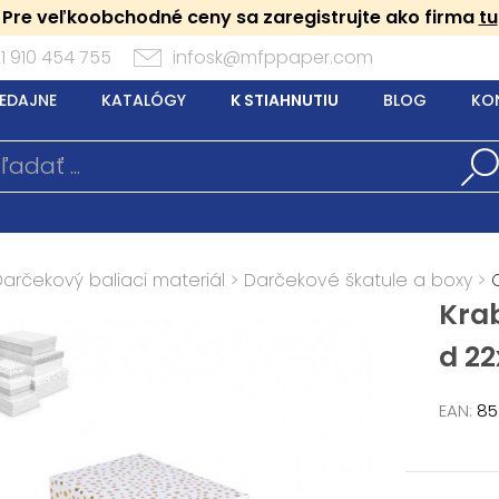
Pre veľkoobchodné ceny sa zaregistrujte ako firma
tu
1 910 454 755
infosk@mfppaper.com
EDAJNE
KATALÓGY
K STIAHNUTIU
BLOG
KO
Darčekový baliaci materiál
>
Darčekové škatule a boxy
>
Kra
d 2
EAN:
85