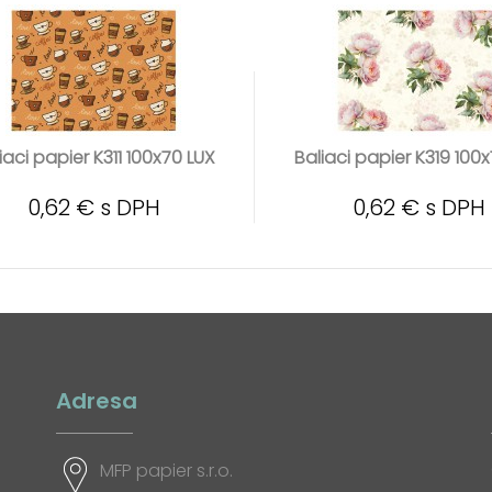
iaci papier K311 100x70 LUX
Baliaci papier K319 100
0,62 € s DPH
0,62 € s DPH
Adresa
MFP papier s.r.o.