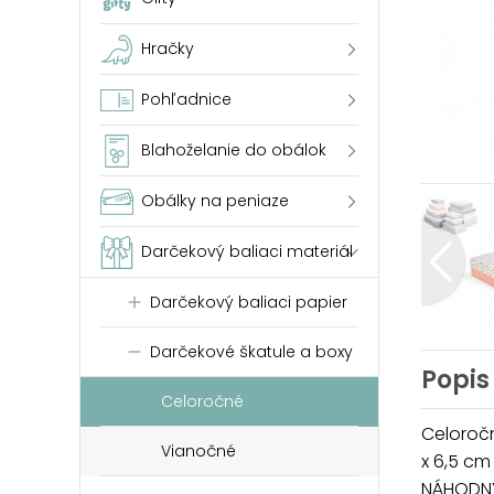
Hračky
Pohľadnice
Blahoželanie do obálok
Obálky na peniaze
Darčekový baliaci materiál
Darčekový baliaci papier
Darčekové škatule a boxy
Popis
Celoročné
Celoročn
Vianočné
x 6,5 cm
NÁHODNÝ