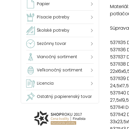
Papier
Materiál
potlačo
Písacie potreby
Súprava 
Školské potreby
5371135 
Sezónny tovar
5371136 
5371137 
Vianočný sortiment
5371138
Veľkonočný sortiment
22x16x6
5371139
Licencia
24,5x17,
5371140
Ostatný papierenský tovar
27,5x19,
5371141
5371142
33x23,5
5371143 