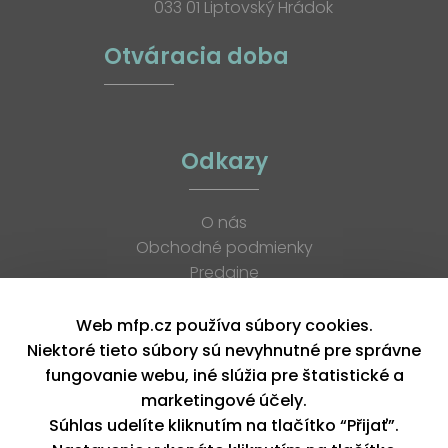
033 01 Liptovský Hrádok
Otváracia doba
Odkazy
O nás
Obchodné podmienky
Predajne
Katalógy
K stiahnutiu
Web mfp.cz používa súbory cookies.
Blog
Niektoré tieto súbory sú nevyhnutné pre správne
Kontakt
fungovanie webu, iné slúžia pre štatistické a
Kariéra
marketingové účely.
XML feed
Súhlas udelíte kliknutím na tlačítko “Přijať”.