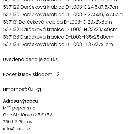
5371129 Darčeková krabica D-L003-E 24,5x17,5x7cm
5371130 Darčeková krabica D-L003-F 27,5x19,5x7,5cm
5371131 Darčeková krabica D-L003-G 29x21x8cm
5371132 Darčeková krabica D-L003-H 33x23,5x9cm
5371133 Darčeková krabica D-L003-I 35x25x10cm
5371134 Darčeková krabica D-L003-J 37x27x11cm
Uvedená cena je za 1 ks.
Počet kusov skladom: -2
Hmotnosť: 0.11 kg
Adresa výrobcu:
MFP paper s.r.o.
Gen.Štefánika 3581/52
750 02 Přerov
info@mfp.cz