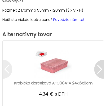
www.mfp.cz
Rozmer: 2 170mm x 55mm x 120mm (Š x V x H)
Našli ste niekde lepšiu cenu?
Povedzte nám to!
Alternatívny tovar
Krabička darčeková A-C004-A 24x16x6cm
4,34 € s DPH