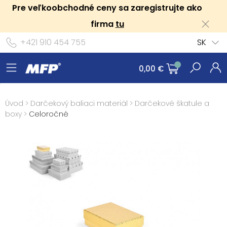
Pre veľkoobchodné ceny sa zaregistrujte ako
firma
tu
+421 910 454 755
SK
0,00 €
Úvod
>
Darčekový baliaci materiál
>
Darčekové škatule a
boxy
>
Celoročné