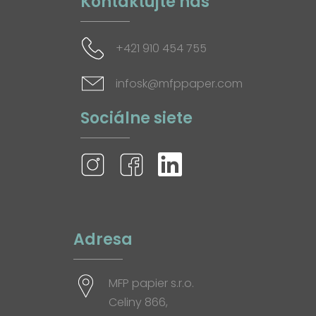
Kontaktujte nás
+421 910 454 755
infosk@mfppaper.com
Sociálne siete
Adresa
MFP papier s.r.o.
Celiny 866,