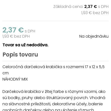
Základná cena:
2,37 €
s DPH
1,93 € bez DPH
2,37 €
s DPH
1,93 € bez DPH
Na objednávku
Tovar sa už nedodáva.
Popis tovaru
Celoročná darčeková krabička s rozmermi 17 x 12 x 5,5
cm
NÁHODNÝ MIX
Darčeková krabička v žltej farbe s rôznymi vzormi, ako
sú bodky, pruhy alebo štruktúrovaný povrch. Vhodná
na slávnostné príležitosti, dekoratívne účely, balenie
osobných darčekov alebo na uloženie rôznych