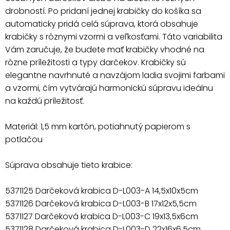
drobností. Po pridaní jednej krabičky do košíka sa
automaticky pridá celá súprava, ktorá obsahuje
krabičky s rôznymi vzormi a veľkosťami. Táto variabilita
Vám zaručuje, že budete mať krabičky vhodné na
rôzne príležitosti a typy darčekov. Krabičky sú
elegantne navrhnuté a navzájom ladia svojimi farbami
a vzormi, čím vytvárajú harmonickú súpravu ideálnu
na každú príležitosť.
Materiál: 1,5 mm kartón, potiahnutý papierom s
potlačou
Súprava obsahuje tieto krabice:
5371125 Darčeková krabica D-L003-A 14,5x10x5cm
5371126 Darčeková krabica D-L003-B 17x12x5,5cm
5371127 Darčeková krabica D-L003-C 19x13,5x6cm
5371128 Darčeková krabica D-L003-D 22x16x6,5cm