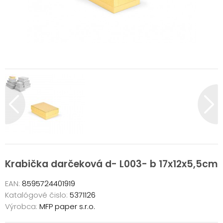
Krabička darčeková d- L003- b 17x12x5,5cm
EAN:
8595724401919
Katalógové čislo:
5371126
Výrobca:
MFP paper s.r.o.