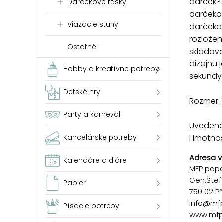
darček?
Darčekové tašky
darčekov
Viazacie stuhy
darčeka 
rozložen
Ostatné
skladova
dizajnu
Hobby a kreatívne potreby
sekundy
Detské hry
Rozmer: 
Party a karneval
Uvedená 
Hmotnosť
Kancelárske potreby
Adresa v
Kalendáre a diáre
MFP paper
Gen.Štef
Papier
750 02 P
info@mf
Písacie potreby
www.mfp