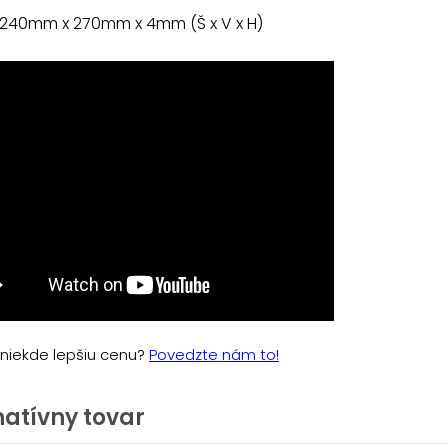
 240mm x 270mm x 4mm (Š x V x H)
e niekde lepšiu cenu?
Povedzte nám to!
natívny tovar