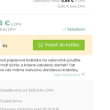
Základná cena:
0,84 €
s DPH
0,68 € bez DPH
4 €
s DPH
 bez DPH
Skladom
Pridať do košíka
ks
vá papierová krabička na celoročné použitie.
mať rýchlo a krásne zabalený darček? Tak
pre vás máme vianočnú darčekovú krabičku,
yčarí z vášho darčeka niečo neobyčajné.
viac informácií
a je v rozloženej polohe, nezaberie miesto na
anie, nepokrčí sa a vďaka svojmu dizajnu je
á jediným pohybom behom 1 sekundy.
Zásielkovňa od 3,69 EUR s DPH
 120 x 120 x 150 mm
Česká firma
Doprava zadarmo nad 30,75 EUR
cena je za 1 ks....