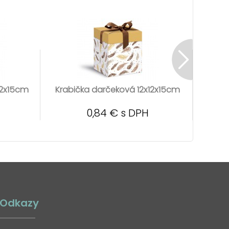
12x15cm
Krabička darčeková 12x12x15cm
Krabi
0,84 € s DPH
Odkazy