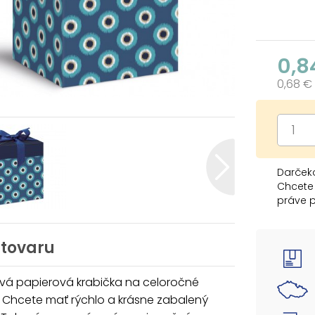
0,8
0,68 €
Darčeko
Chcete 
práve 
ktorá v
Krabičk
skladov
 tovaru
zložen
vá papierová krabička na celoročné
Rozmer:
. Chcete mať rýchlo a krásne zabalený
Uvedená 