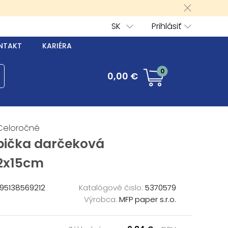
SK
Prihlásiť
NTAKT
KARIÉRA
0
0,00 €
Celoročné
bička darčeková
12x15cm
95138569212
Katalógové čislo:
5370579
Výrobca:
MFP paper s.r.o.