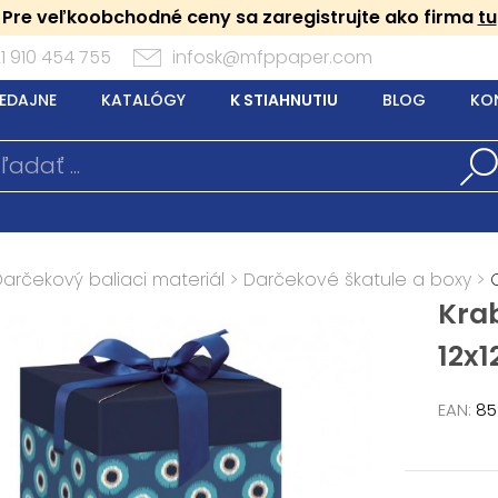
Pre veľkoobchodné ceny sa zaregistrujte ako firma
tu
1 910 454 755
infosk@mfppaper.com
EDAJNE
KATALÓGY
K STIAHNUTIU
BLOG
KO
Darčekový baliaci materiál
>
Darčekové škatule a boxy
>
Kra
12x
EAN:
85