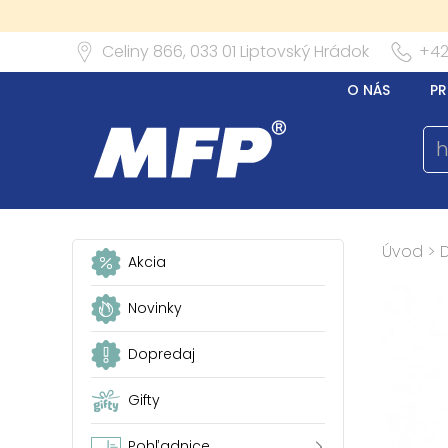
Celiny 866,
033 01
Liptovský Hrádok
+42
O NÁS
PR
Úvod
>
Akcia
Novinky
Dopredaj
Gifty
Pohľadnice