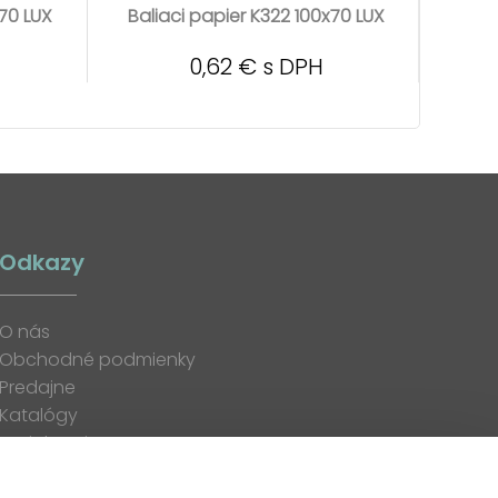
x70 LUX
Baliaci papier K322 100x70 LUX
Bali
0,62 € s DPH
Odkazy
O nás
Obchodné podmienky
Predajne
Katalógy
K stiahnutiu
Blog