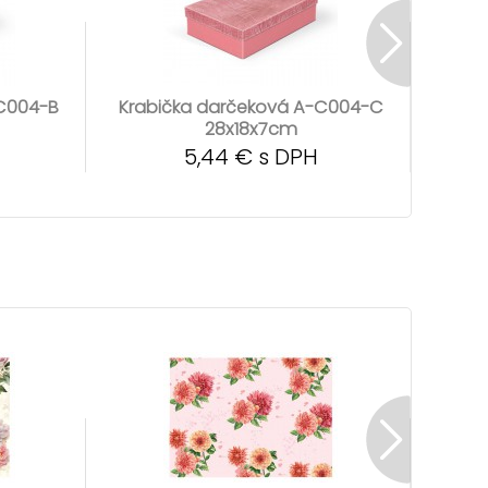
-C004-B
Krabička darčeková A-C004-C
Krab
28x18x7cm
5,44 € s DPH