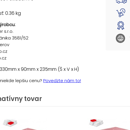
: 0.36 kg
ýrobcu:
 s.r.o.
ánika 3581/52
řerov
p.cz
.cz
 330mm x 90mm x 235mm (Š x V x H)
e niekde lepšiu cenu?
Povedzte nám to!
natívny tovar