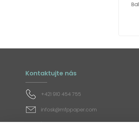
Bal
Kontaktujte nás
+421 910 454 755
infosk@mfppaper.com
Sociálne siete