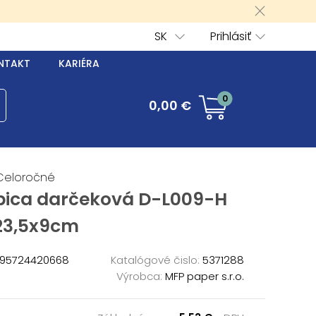
SK
Prihlásiť
NTAKT
KARIÉRA
0
0,00 €
Celoročné
bica darčeková D-L009-H
23,5x9cm
95724420668
Katalógové čislo:
5371288
Výrobca:
MFP paper s.r.o.