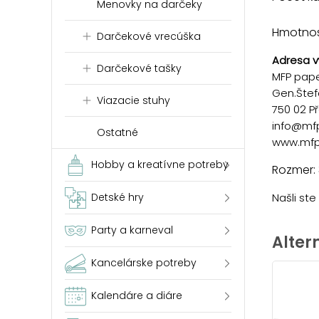
Menovky na darčeky
Hmotnosť
Darčekové vrecúška
Adresa v
Darčekové tašky
MFP paper
Gen.Štef
Viazacie stuhy
750 02 P
info@mf
Ostatné
www.mfp
Hobby a kreatívne potreby
Rozmer:
Detské hry
Našli st
Party a karneval
Alter
Kancelárske potreby
Kalendáre a diáre