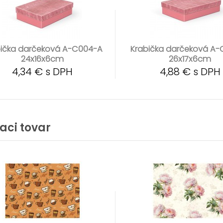
bička darčeková A-C004-A
Krabička darčeková A
24x16x6cm
26x17x6cm
4,34 € s DPH
4,88 € s DPH
iaci tovar