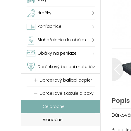
Hračky
Pohľadnice
Blahoželanie do obálok
Obálky na peniaze
Darčekový baliaci materiál
Darčekový baliaci papier
Darčekové škatule a boxy
Popis
Celoročné
Dárková
Vianočné
Počet k