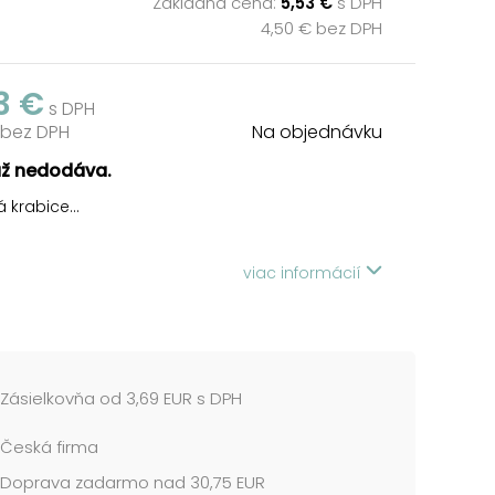
Základná cena:
5,53 €
s DPH
4,50 € bez DPH
3 €
s DPH
 bez DPH
Na objednávku
už nedodáva.
 krabice...
viac informácií
Zásielkovňa od 3,69 EUR s DPH
Česká firma
Doprava zadarmo nad 30,75 EUR