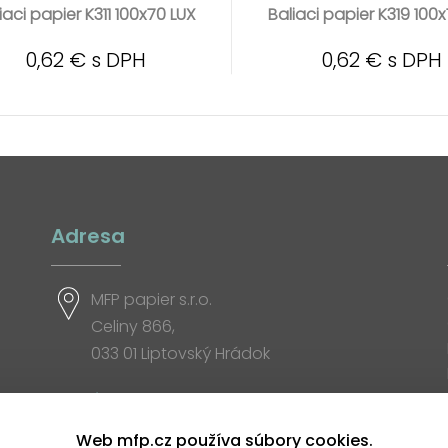
iaci papier K311 100x70 LUX
Baliaci papier K319 100
0,62 € s DPH
0,62 € s DPH
Adresa
MFP papier s.r.o.
Celiny 866,
033 01 Liptovský Hrádok
Otváracia doba
Web mfp.cz používa súbory cookies.