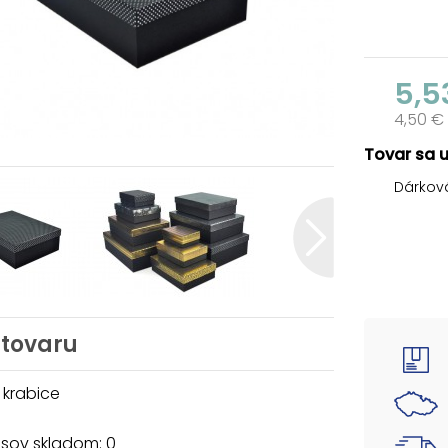
5,5
4,50 €
Tovar sa 
Dárková
 tovaru
 krabice
usov skladom: 0