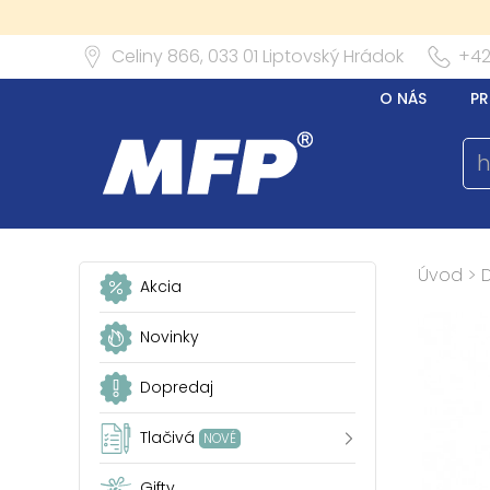
Celiny 866,
033 01
Liptovský Hrádok
+42
O NÁS
PR
Úvod
>
Akcia
Novinky
Dopredaj
Tlačivá
NOVÉ
Gifty