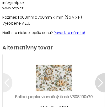
info@mfp.cz
www.mfp.cz
Rozmer: 1 000mm x 700mm x 1mm (Š x V x H)
Vyrobené v EU.
Našli ste niekde lepšiu cenu?
Povedzte nám to!
Alternatívny tovar
Baliaci papier vianočný klasik V308 100x70