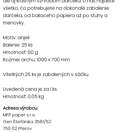
ale aj krásnym vzhľadom darčeka. U nás nájdete
všetko, čo potrebujete na dokonalé zabalenie
darčeka, od baliaceho papiera až po stuhy a
menovky.
Motív: anjeli
Balenie: 25 ks
Hmotnosť: 60 g
Rozmer archu: 1000 x 700 mm
Všetkých 25 ks je zabalených v sáčku.
Uvedená cena je za 1 ks.
Hmotnosť: 0.05 kg
Adresa výrobcu:
MFP paper s.r.o.
Gen.Štefánika 3581/52
750 02 Přerov