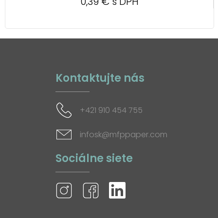
0,39 € s DPH
Kontaktujte nás
+421 910 454 755
infosk@mfppaper.com
Sociálne siete