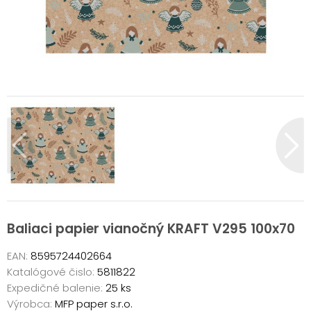
Baliaci papier vianočný KRAFT V295 100x70
EAN:
8595724402664
Katalógové čislo:
5811822
Expedičné balenie:
25 ks
Výrobca:
MFP paper s.r.o.