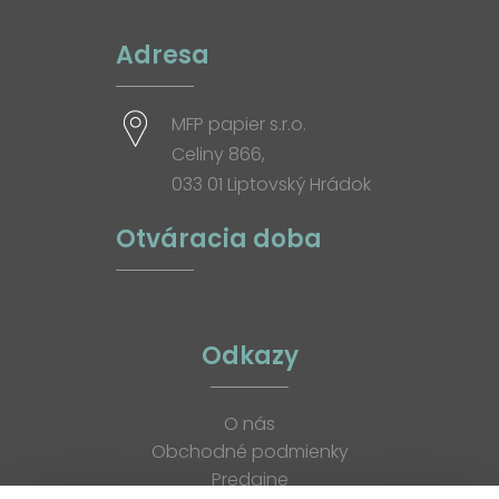
Adresa
MFP papier s.r.o.
Celiny 866,
033 01 Liptovský Hrádok
Otváracia doba
Odkazy
O nás
Obchodné podmienky
Predajne