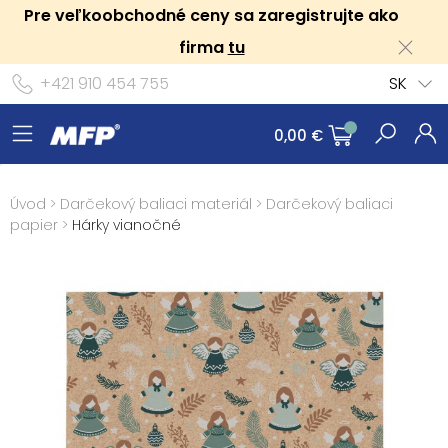
Pre veľkoobchodné ceny sa zaregistrujte ako
firma
tu
+421 910 454 755
SK
0,00 €
Úvod
>
Darčekový baliaci materiál
>
Darčekový baliaci
papier
>
Hárky vianočné