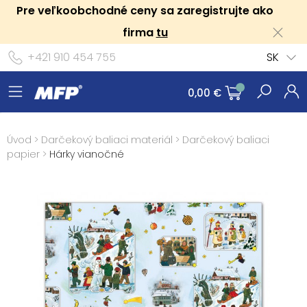
Pre veľkoobchodné ceny sa zaregistrujte ako
firma
tu
+421 910 454 755
SK
0,00 €
Úvod
>
Darčekový baliaci materiál
>
Darčekový baliaci
papier
>
Hárky vianočné