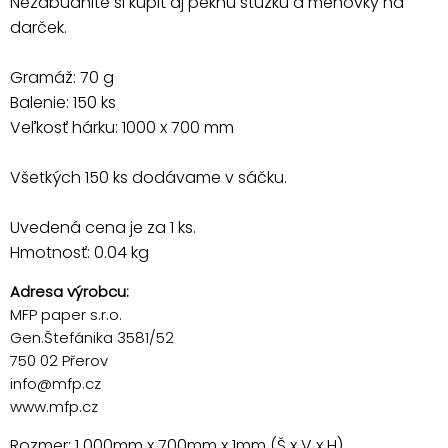
Nezabudnite si kúpiť aj peknú stužku a menovky na
darček.
Gramáž: 70 g
Balenie: 150 ks
Veľkosť hárku: 1000 x 700 mm
Všetkých 150 ks dodávame v sáčku.
Uvedená cena je za 1 ks.
Hmotnosť: 0.04 kg
Adresa výrobcu:
MFP paper s.r.o.
Gen.Štefánika 3581/52
750 02 Přerov
info@mfp.cz
www.mfp.cz
Rozmer: 1 000mm x 700mm x 1mm (Š x V x H)