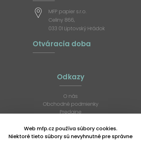
MFP papier s.r.o.
Celiny 866,
033 01 Liptovský Hrádok
Otváracia doba
Odkazy
O nás
Obchodné podmienky
Predajne
Katalógy
K stiahnutiu
Web mfp.cz používa súbory cookies.
Blog
Niektoré tieto súbory sú nevyhnutné pre správne