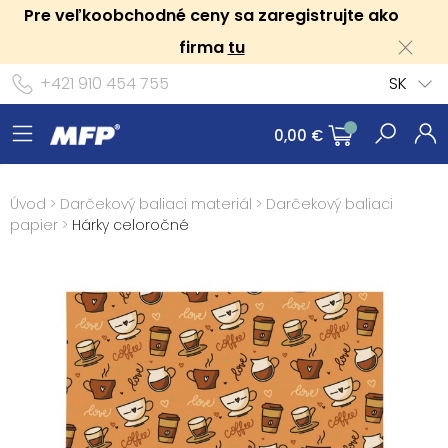
Pre veľkoobchodné ceny sa zaregistrujte ako
firma
tu
+421 910 454 755
SK
0,00 €
Úvod
>
Darčekový baliaci materiál
>
Darčekový baliaci
papier
>
Hárky celoročné