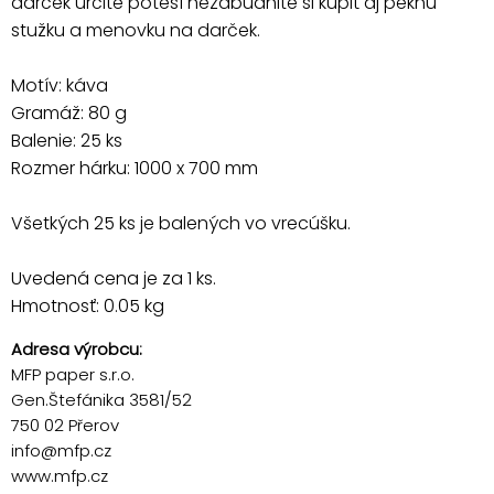
darček určite poteší nezabudnite si kúpiť aj peknú
stužku a menovku na darček.
Motív: káva
Gramáž: 80 g
Balenie: 25 ks
Rozmer hárku: 1000 x 700 mm
Všetkých 25 ks je balených vo vrecúšku.
Uvedená cena je za 1 ks.
Hmotnosť: 0.05 kg
Adresa výrobcu:
MFP paper s.r.o.
Gen.Štefánika 3581/52
750 02 Přerov
info@mfp.cz
www.mfp.cz