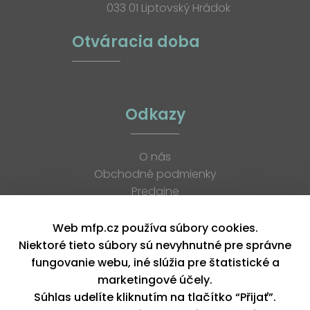
033 01 Liptovský Hrádok
Otváracia doba
Odkazy
O nás
Obchodné podmienky
Predajne
Katalógy
K stiahnutiu
Web mfp.cz používa súbory cookies.
Blog
Niektoré tieto súbory sú nevyhnutné pre správne
Kontakt
fungovanie webu, iné slúžia pre štatistické a
Kariéra
marketingové účely.
XML feed
Súhlas udelíte kliknutím na tlačítko “Přijať”.