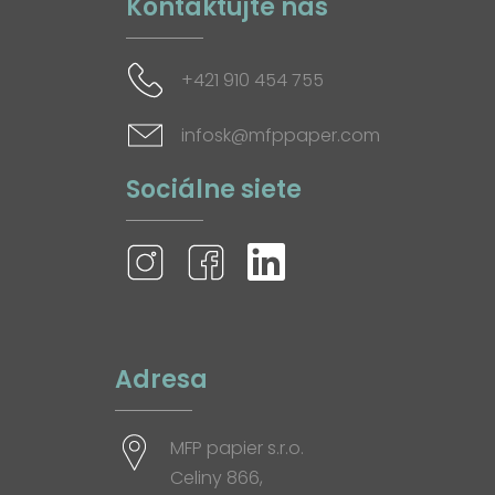
Kontaktujte nás
+421 910 454 755
infosk@mfppaper.com
Sociálne siete
Adresa
MFP papier s.r.o.
Celiny 866,