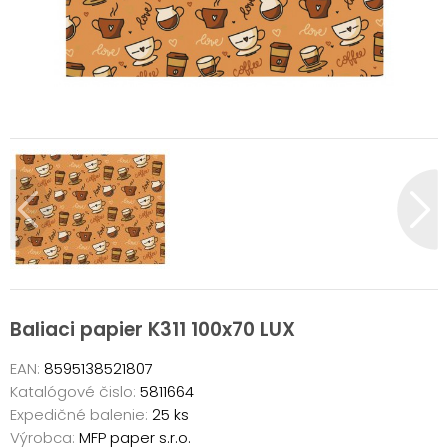
Baliaci papier K311 100x70 LUX
EAN:
8595138521807
Katalógové čislo:
5811664
Expedičné balenie:
25 ks
Výrobca:
MFP paper s.r.o.