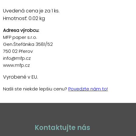
Uvedená cena je za 1 ks.
Hmotnosť: 0.02 kg
Adresa výrobcu:
MFP paper s.r.o.
Gen.Štefánika 3581/52
750 02 Přerov
info@mfp.cz
www.mfp.cz
Vyrobené v EU.
Našli ste niekde lepšiu cenu?
Povedzte nám to!
Kontaktujte nás