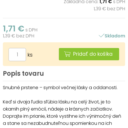
Základná cena:
1,71 €
s DPH
1,39 € bez DPH
1,71 €
s DPH
1,39 € bez DPH
Skladom
Pridať do košíka
ks
Popis tovaru
Snubné prstene – symbol večnej lásky a oddanosti.
Keď si dvaja ľudia sľúbia lásku na celý život, je to
okamih plný emócií, nádeje a krásnych začiatkov.
Doprajte im prianie, ktoré vystihne ich výnimočný deň
a stane sa nezabudnuteľnou spomienkou na ich