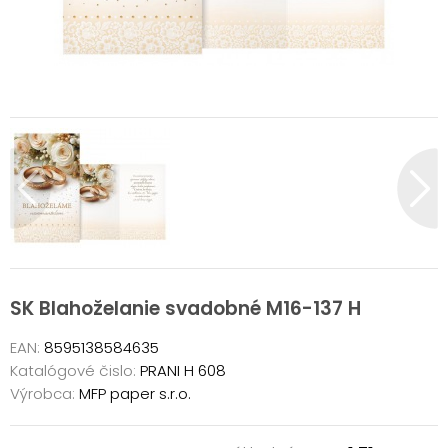
SK Blahoželanie svadobné M16-137 H
EAN:
8595138584635
Katalógové čislo:
PRANI H 608
Výrobca:
MFP paper s.r.o.