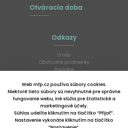
Otváracia doba
Odkazy
O nás
Obchodné podmienky
Predajne
Katalógy
K stiahnutiu
Web mfp.cz používa súbory cookies.
Blog
Niektoré tieto súbory sú nevyhnutné pre správne
Kontakt
fungovanie webu, iné slúžia pre štatistické a
Kariéra
marketingové účely.
XML feed
Súhlas udelíte kliknutím na tlačítko “Přijať”.
Nastavenie vykonáte kliknutím na tlačítko
“Nastavenie”.
Copyright © 2026, MFP paper s. r. o. | Všetky práva vyhradené