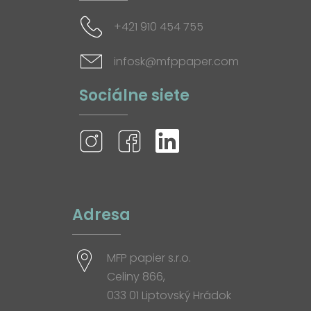
+421 910 454 755
infosk@mfppaper.com
Sociálne siete
Adresa
MFP papier s.r.o.
Celiny 866,
033 01 Liptovský Hrádok