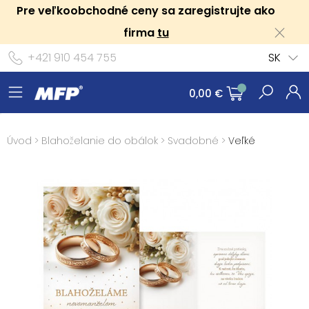
Pre veľkoobchodné ceny sa zaregistrujte ako
firma
tu
+421 910 454 755
SK
0,00 €
Úvod
>
Blahoželanie do obálok
>
Svadobné
>
Veľké