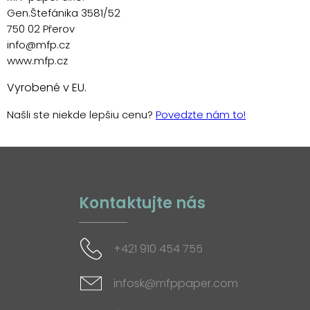
Gen.Štefánika 3581/52
750 02 Přerov
info@mfp.cz
www.mfp.cz
Vyrobené v EU.
Našli ste niekde lepšiu cenu?
Povedzte nám to!
Kontaktujte nás
+421 910 454 755
infosk@mfppaper.com