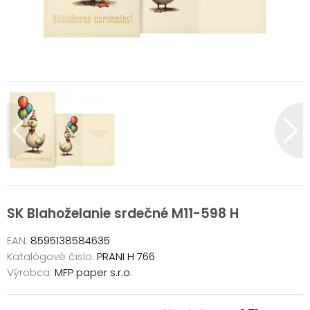
SK Blahoželanie srdečné M11-598 H
EAN:
8595138584635
Katalógové čislo:
PRANI H 766
Výrobca:
MFP paper s.r.o.