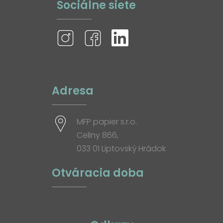
Sociálne siete
Adresa
MFP papier s.r.o.
Celiny 866,
033 01 Liptovský Hrádok
Otváracia doba