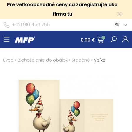
Pre veľkoobchodné ceny sa zaregistrujte ako
firma
tu
+421 910 454 755
SK
0,00 €
Úvod
>
Blahoželanie do obálok
>
Srdečné
>
Veľké