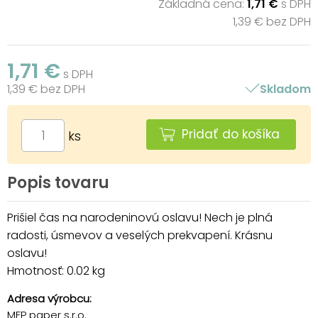
Základná cena:
1,71 €
s DPH
1,39 € bez DPH
1,71 €
s DPH
1,39 € bez DPH
Skladom
Pridať do košíka
ks
Popis tovaru
Prišiel čas na narodeninovú oslavu! Nech je plná
radosti, úsmevov a veselých prekvapení. Krásnu
oslavu!
Hmotnosť: 0.02 kg
Adresa výrobcu:
MFP paper s.r.o.