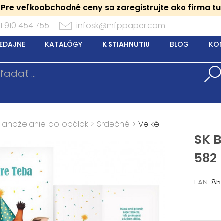
Pre veľkoobchodné ceny sa zaregistrujte ako firma
tu
1 910 454 755
infosk@mfppaper.com
EDAJNE
KATALÓGY
K STIAHNUTIU
BLOG
KO
Blahoželanie do obálok
>
Srdečné
>
Veľké
SK B
582
EAN:
85