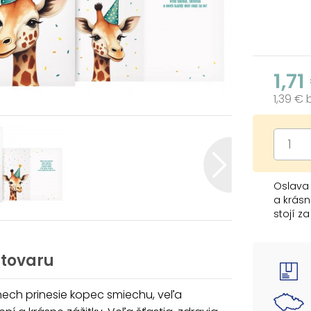
1,71
1,39 €
Oslava 
a krásn
stojí za 
 tovaru
ech prinesie kopec smiechu, veľa