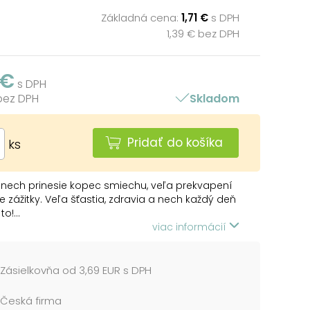
Základná cena:
1,71 €
s DPH
1,39 € bez DPH
 €
s DPH
 bez DPH
Skladom
Pridať do košíka
ks
nech prinesie kopec smiechu, veľa prekvapení
e zážitky. Veľa šťastia, zdravia a nech každý deň
to!...
viac informácií
Zásielkovňa od 3,69 EUR s DPH
Česká firma