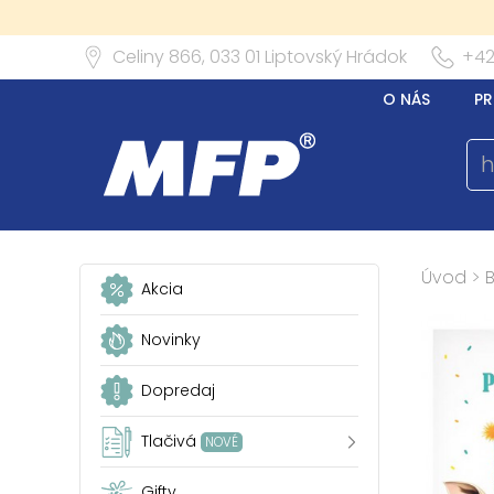
Celiny 866,
033 01
Liptovský Hrádok
+42
O NÁS
PR
Úvod
>
Akcia
Novinky
Dopredaj
Tlačivá
NOVÉ
Gifty