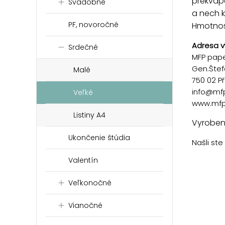
prekvape
Svadobné
a nech k
PF, novoročné
Hmotnosť
Adresa v
Srdečné
MFP paper
Gen.Štef
Malé
750 02 P
info@mf
Veľké
www.mfp
Listiny A4
Vyrobené
Ukončenie štúdia
Našli st
Valentín
Veľkonočné
Vianočné