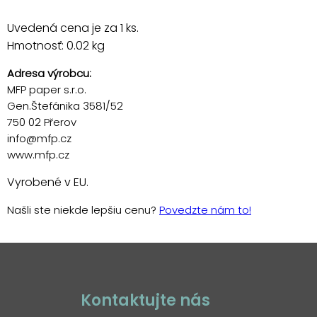
Uvedená cena je za 1 ks.
Hmotnosť: 0.02 kg
Adresa výrobcu:
MFP paper s.r.o.
Gen.Štefánika 3581/52
750 02 Přerov
info@mfp.cz
www.mfp.cz
Vyrobené v EU.
Našli ste niekde lepšiu cenu?
Povedzte nám to!
Kontaktujte nás