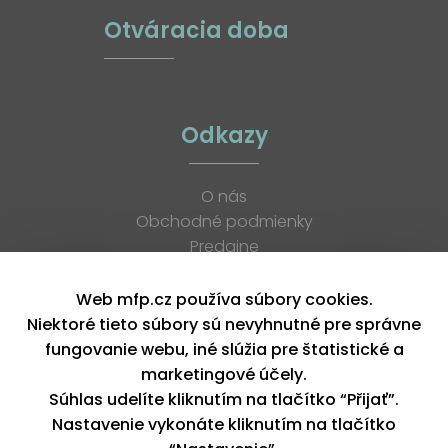
Otváracia doba
Odkazy
O nás
Obchodné podmienky
Predajne
Katalógy
K stiahnutiu
Web mfp.cz používa súbory cookies.
Blog
Niektoré tieto súbory sú nevyhnutné pre správne
Kontakt
fungovanie webu, iné slúžia pre štatistické a
Kariéra
marketingové účely.
XML feed
Súhlas udelíte kliknutím na tlačítko “Přijať”.
Nastavenie vykonáte kliknutím na tlačítko