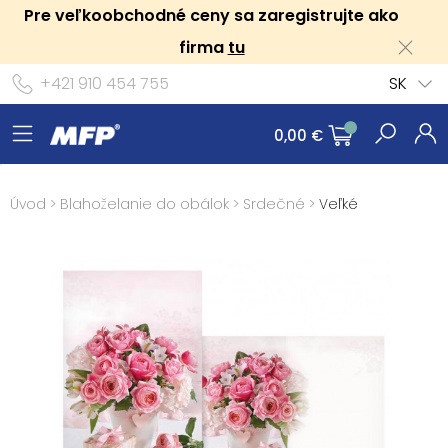
Pre veľkoobchodné ceny sa zaregistrujte ako
firma
tu
+421 910 454 755
SK
0,00 €
Úvod
>
Blahoželanie do obálok
>
Srdečné
>
Veľké