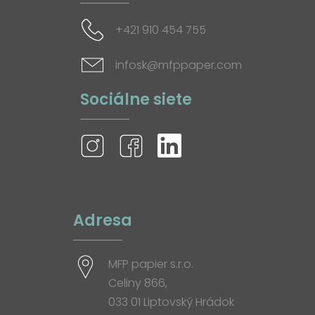
+421 910 454 755
infosk@mfppaper.com
Sociálne siete
Adresa
MFP papier s.r.o.
Celiny 866,
033 01 Liptovský Hrádok