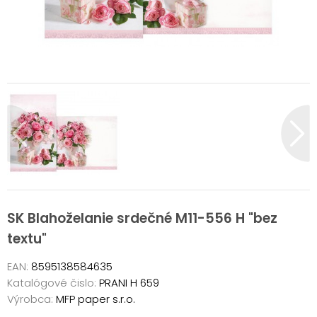
SK Blahoželanie srdečné M11-556 H "bez
textu"
EAN:
8595138584635
Katalógové čislo:
PRANI H 659
Výrobca:
MFP paper s.r.o.