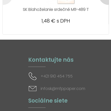
SK Blahoželanie srdečné M11-489 T
1,48 € s DPH
Kontaktujte nás
+421 910 454 755
infosk@mfppaper.com
Sociálne siete