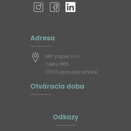
Adresa
MFP papier s.r.o.
Celiny 866,
033 01 Liptovský Hrádok
Otváracia doba
Odkazy