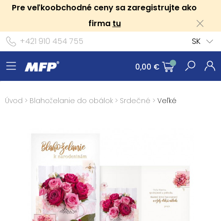
Pre veľkoobchodné ceny sa zaregistrujte ako
firma
tu
+421 910 454 755
SK
0,00 €
Úvod
>
Blahoželanie do obálok
>
Srdečné
>
Veľké