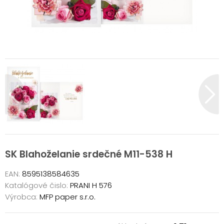
SK Blahoželanie srdečné M11-538 H
EAN:
8595138584635
Katalógové čislo:
PRANI H 576
Výrobca:
MFP paper s.r.o.