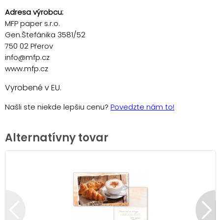
Adresa výrobcu:
MFP paper s.r.o.
Gen.Štefánika 3581/52
750 02 Přerov
info@mfp.cz
www.mfp.cz
Vyrobené v EU.
Našli ste niekde lepšiu cenu?
Povedzte nám to!
Alternatívny tovar