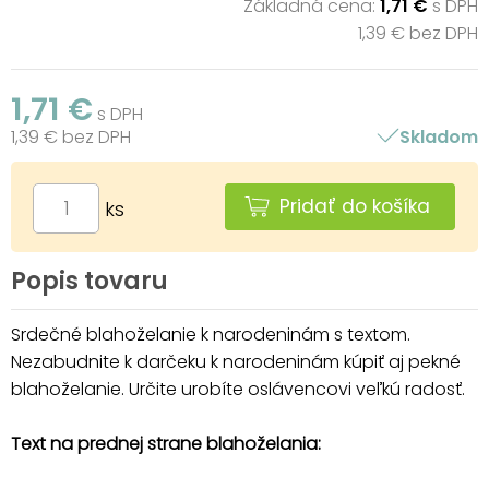
Základná cena:
1,71 €
s DPH
1,39 € bez DPH
1,71 €
s DPH
1,39 € bez DPH
Skladom
Pridať do košíka
ks
Popis tovaru
Srdečné blahoželanie k narodeninám s textom.
Nezabudnite k darčeku k narodeninám kúpiť aj pekné
blahoželanie. Určite urobíte oslávencovi veľkú radosť.
Text na prednej strane blahoželania: