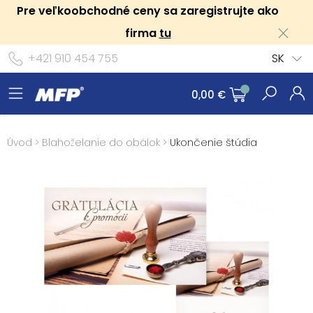
Pre veľkoobchodné ceny sa zaregistrujte ako
firma
tu
+421 910 454 755
SK
0,00 €
Úvod
>
Blahoželanie do obálok
>
Ukončenie štúdia