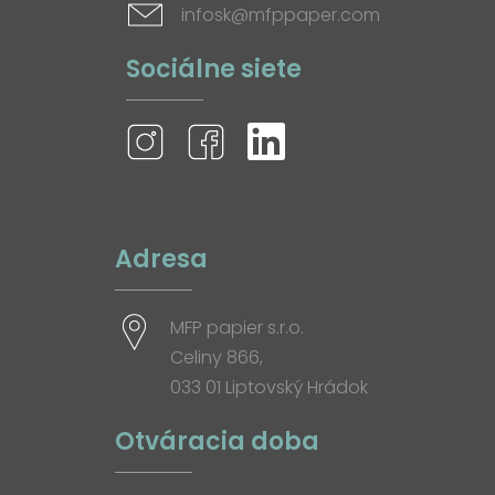
infosk@mfppaper.com
Sociálne siete
Adresa
MFP papier s.r.o.
Celiny 866,
033 01 Liptovský Hrádok
Otváracia doba