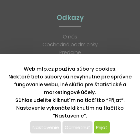
Odkazy
O nás
Obchodné podmienky
Predajne
Katalógy
K stiahnutiu
Web mfp.cz používa súbory cookies.
Blog
Niektoré tieto súbory sú nevyhnutné pre správne
Kontakt
fungovanie webu, iné slúžia pre štatistické a
Kariéra
marketingové účely.
XML feed
Súhlas udelíte kliknutím na tlačítko “Přijať”.
Nastavenie vykonáte kliknutím na tlačítko
“Nastavenie”.
Copyright © 2026, MFP paper s. r. o. | Všetky práva vyhradené
design by MFP
Nastavenie
Odmietnuť
Prijať
Tento web používa k poskytovaniu služieb,