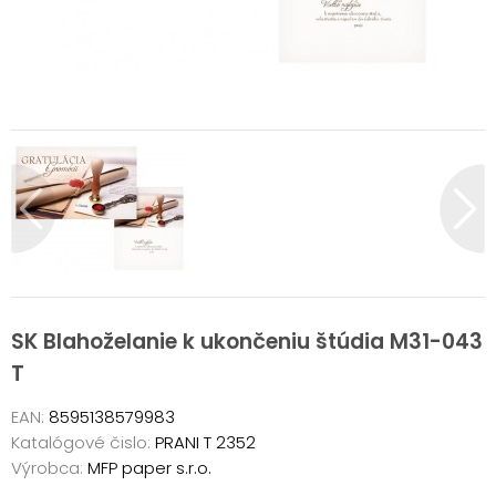
SK Blahoželanie k ukončeniu štúdia M31-043
T
EAN:
8595138579983
Katalógové čislo:
PRANI T 2352
Výrobca:
MFP paper s.r.o.