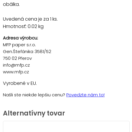
obálka.
Uvedená cena je za 1 ks.
Hmotnosť: 0.02 kg
Adresa výrobcu:
MFP paper s.r.o.
Gen.Štefánika 3581/52
750 02 Přerov
info@mfp.cz
www.mfp.cz
Vyrobené v EU.
Našli ste niekde lepšiu cenu?
Povedzte nám to!
Alternatívny tovar