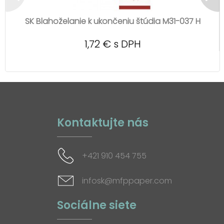
SK Blahoželanie k ukončeniu štúdia M31-037 H
1,72 € s DPH
Kontaktujte nás
+421 910 454 755
infosk@mfppaper.com
Sociálne siete