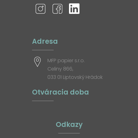
Adresa
MFP papier s.r.o.
Celiny 866,
033 01 Liptovský Hrádok
Otváracia doba
Odkazy