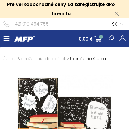
Pre veľkoobchodné ceny sa zaregistrujte ako
firma
tu
+421 910 454 755
SK
0,00 €
Úvod
>
Blahoželanie do obálok
>
Ukončenie štúdia