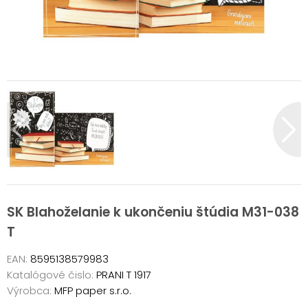
SK Blahoželanie k ukončeniu štúdia M31-038
T
EAN:
8595138579983
Katalógové čislo:
PRANI T 1917
Výrobca:
MFP paper s.r.o.