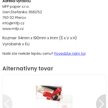
Adresa výrobcu:
MFP paper s.r.o.
Gen.Štefánika 3581/52
750 02 Přerov
info@mfp.cz
www.mfp.cz
Rozmer: 114mm x 190mm x 1mm (Š x V x H)
Vyrobené v EU.
Našli ste niekde lepšiu cenu?
Povedzte nám to!
Alternatívny tovar