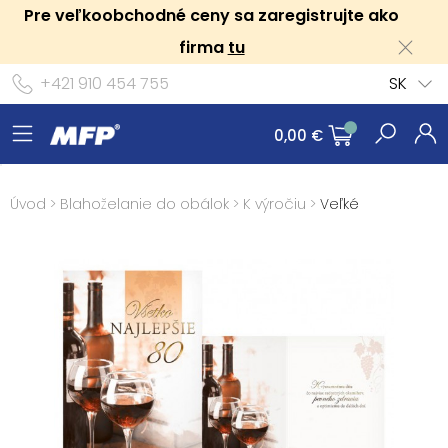
Pre veľkoobchodné ceny sa zaregistrujte ako
firma
tu
+421 910 454 755
SK
0,00 €
Úvod
>
Blahoželanie do obálok
>
K výročiu
>
Veľké