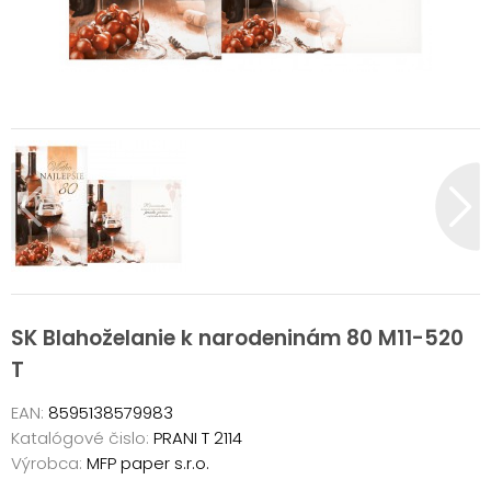
SK Blahoželanie k narodeninám 80 M11-520
T
EAN:
8595138579983
Katalógové čislo:
PRANI T 2114
Výrobca:
MFP paper s.r.o.