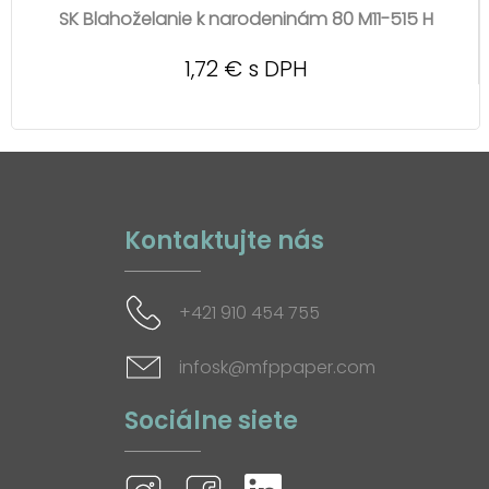
SK Blahoželanie k narodeninám 80 M11-515 H
1,72 € s DPH
Kontaktujte nás
+421 910 454 755
infosk@mfppaper.com
Sociálne siete