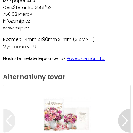
MFP paper s.r.o.
Gen.Štefánika 3581/52
750 02 Přerov
info@mfp.cz
www.mfp.cz
Rozmer: 114mm x 190mm x 1mm (Š x V x H)
Vyrobené v EU.
Našli ste niekde lepšiu cenu?
Povedzte nám to!
Alternatívny tovar