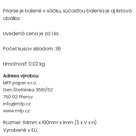
Prianie je balené v sáčku, súčasťou balenia je aj listová
obálka.
Uvedená cena je za 1 ks.
Počet kusov skladom: 36
Hmotnosť: 0.02 kg
Adresa výrobcu:
MFP paper s.r.o.
Gen.Štefánika 3581/52
750 02 Přerov
info@mfp.cz
www.mfp.cz
Rozmer: 114mm x 190mm x 1mm (Š x V x H)
Vyrobené v EU.