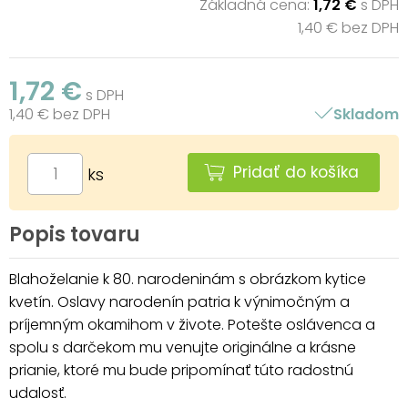
Základná cena:
1,72 €
s DPH
1,40 € bez DPH
1,72 €
s DPH
1,40 € bez DPH
Skladom
Pridať do košíka
ks
Popis tovaru
Blahoželanie k 80. narodeninám s obrázkom kytice
kvetín. Oslavy narodenín patria k výnimočným a
príjemným okamihom v živote. Potešte oslávenca a
spolu s darčekom mu venujte originálne a krásne
prianie, ktoré mu bude pripomínať túto radostnú
udalosť.