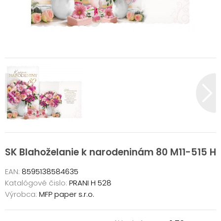
SK Blahoželanie k narodeninám 80 M11-515 H
EAN:
8595138584635
Katalógové čislo:
PRANI H 528
Výrobca:
MFP paper s.r.o.