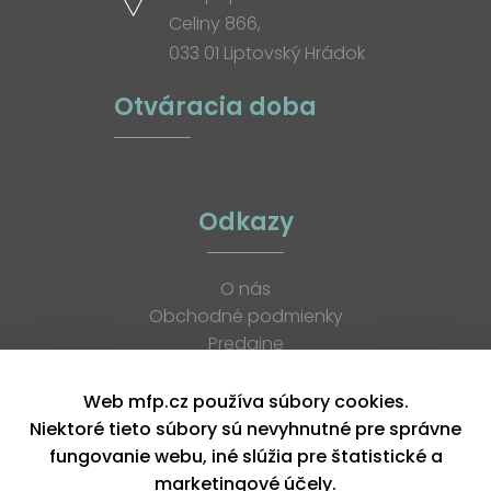
Celiny 866,
033 01 Liptovský Hrádok
Otváracia doba
Odkazy
O nás
Obchodné podmienky
Predajne
Katalógy
K stiahnutiu
Web mfp.cz používa súbory cookies.
Blog
Niektoré tieto súbory sú nevyhnutné pre správne
Kontakt
fungovanie webu, iné slúžia pre štatistické a
Kariéra
marketingové účely.