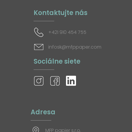
Kontaktujte nás
+421 910 454 755
infosk@mfppaper.com
Sociálne siete
Adresa
MFP papier s.r.o.