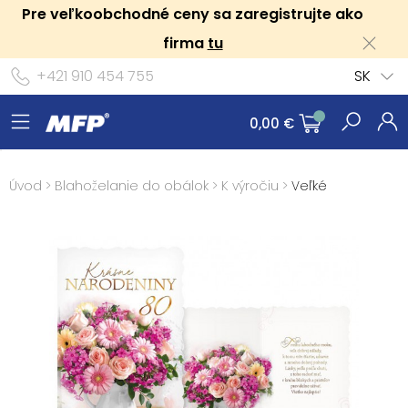
Pre veľkoobchodné ceny sa zaregistrujte ako
firma
tu
+421 910 454 755
SK
0,00 €
Úvod
>
Blahoželanie do obálok
>
K výročiu
>
Veľké