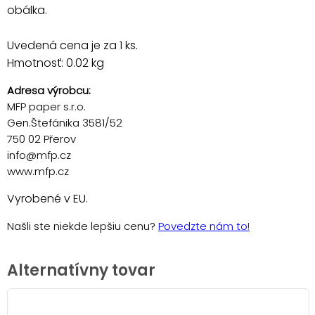
obálka.
Uvedená cena je za 1 ks.
Hmotnosť: 0.02 kg
Adresa výrobcu:
MFP paper s.r.o.
Gen.Štefánika 3581/52
750 02 Přerov
info@mfp.cz
www.mfp.cz
Vyrobené v EU.
Našli ste niekde lepšiu cenu?
Povedzte nám to!
Alternatívny tovar