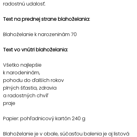
radostnú udalosť.
Text na prednej strane blahoželania:
Blahoželanie k narozeninám 70
Text vo vnútri blahoželania:
Všetko najlepšie
k narodeninám,
pohodu do ďalších rokov
plných šťastia, zdravia
a radostných chvíľ
praje
Papier: pohľadnicový kartón 240 g
Blahoželanie je v obale, súčasťou balenia je aj listová