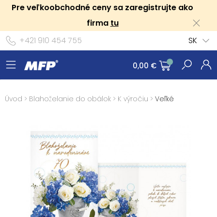
Pre veľkoobchodné ceny sa zaregistrujte ako
firma
tu
+421 910 454 755
SK
0,00 €
Úvod
>
Blahoželanie do obálok
>
K výročiu
>
Veľké