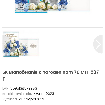
SK Blahoželanie k narodeninám 70 M11-537
T
EAN:
8595138579983
Katalógové čislo:
PRANI T 2323
Výrobca:
MFP paper s.r.o.