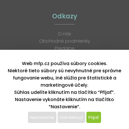
Odkazy
O nás
Obchodné podmienky
Predajne
Katalógy
K stiahnutiu
Web mfp.cz používa súbory cookies.
Blog
Niektoré tieto súbory sú nevyhnutné pre správne
Kontakt
fungovanie webu, iné slúžia pre štatistické a
Kariéra
marketingové účely.
XML feed
Súhlas udelíte kliknutím na tlačítko “Přijať”.
Nastavenie vykonáte kliknutím na tlačítko
“Nastavenie”.
Copyright © 2026, MFP paper s. r. o. | Všetky práva vyhradené
design by MFP
Nastavenie
Odmietnuť
Prijať
Tento web používa k poskytovaniu služieb,