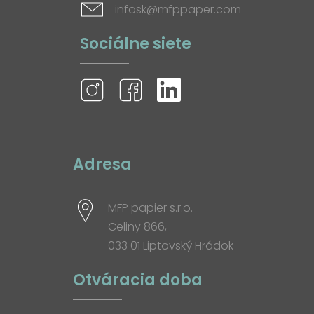
infosk@mfppaper.com
Sociálne siete
Adresa
MFP papier s.r.o.
Celiny 866,
033 01 Liptovský Hrádok
Otváracia doba