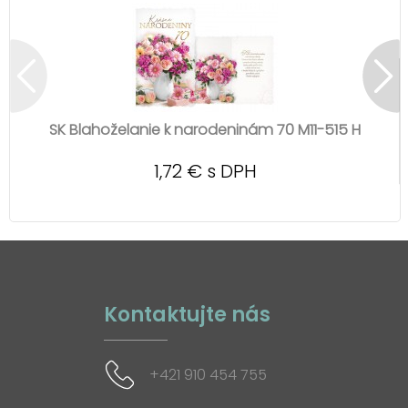
SK Blahoželanie k narodeninám 70 M11-515 H
1,72 € s DPH
Kontaktujte nás
+421 910 454 755