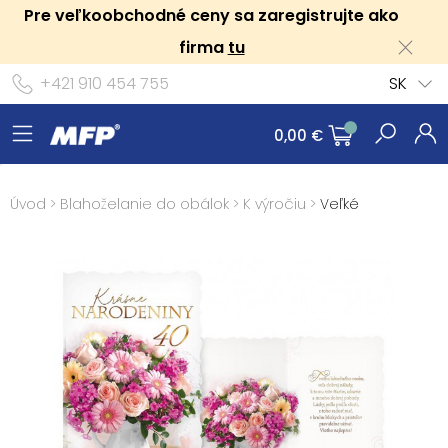
Pre veľkoobchodné ceny sa zaregistrujte ako
firma
tu
+421 910 454 755
SK
0,00 €
Úvod
>
Blahoželanie do obálok
>
K výročiu
>
Veľké