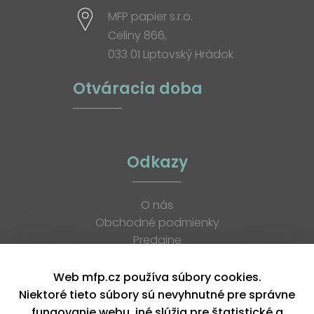
MFP papier s.r.o.
Celiny 866,
033 01 Liptovský Hrádok
Otváracia doba
Odkazy
O nás
Obchodné podmienky
Predajne
Katalógy
K stiahnutiu
Web mfp.cz používa súbory cookies.
Blog
Niektoré tieto súbory sú nevyhnutné pre správne
Kontakt
fungovanie webu, iné slúžia pre štatistické a