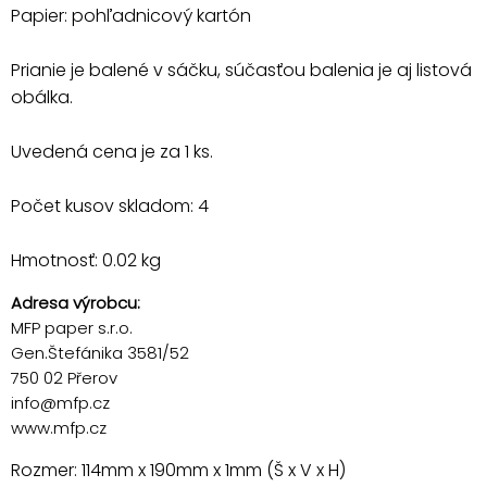
Papier: pohľadnicový kartón
Prianie je balené v sáčku, súčasťou balenia je aj listová
obálka.
Uvedená cena je za 1 ks.
Počet kusov skladom: 4
Hmotnosť: 0.02 kg
Adresa výrobcu:
MFP paper s.r.o.
Gen.Štefánika 3581/52
750 02 Přerov
info@mfp.cz
www.mfp.cz
Rozmer: 114mm x 190mm x 1mm (Š x V x H)