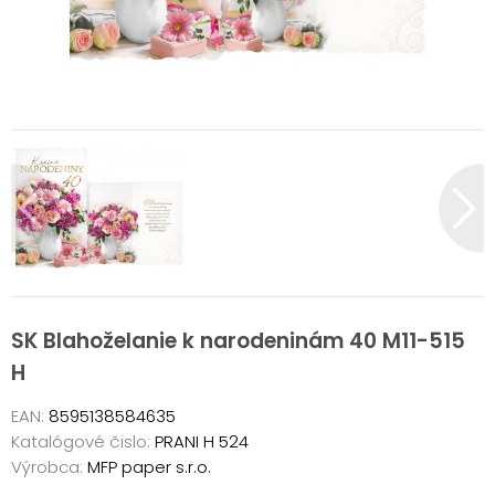
SK Blahoželanie k narodeninám 40 M11-515
H
EAN:
8595138584635
Katalógové čislo:
PRANI H 524
Výrobca:
MFP paper s.r.o.