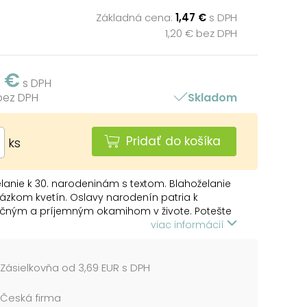
Základná cena:
1,47 €
s DPH
1,20 € bez DPH
7 €
s DPH
 bez DPH
Skladom
Pridať do košíka
ks
lanie k 30. narodeninám s textom. Blahoželanie
rázkom kvetín. Oslavy narodenín patria k
čným a príjemným okamihom v živote. Potešte
ca a spolu s darčekom mu venujte originálne a
viac informácií
prianie, ktoré mu bude pripomínať túto
ú udalosť.
Zásielkovňa od 3,69 EUR s DPH
 prednej strane blahoželania:
Česká firma
lanie k narozeninám 30