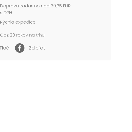
Doprava zadarmo nad 30,75 EUR
 vnútri blahoželania:
s DPH
Rýchla expedice
najlepšie
deninám,
Cez 20 rokov na trhu
 do ďalších rokov
šťastia, zdravia
tných chvíľ
Tlač
Zdieľať
 pohľadnicový kartón 240 g
lanie je v obale, súčasťou balenia je aj listová
cena je za 1 ks....