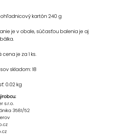
pohľadnicový kartón 240 g
anie je v obale, súčasťou balenia je aj
obálka.
cena je za 1 ks.
sov skladom: 18
: 0.02 kg
ýrobcu:
 s.r.o.
ánika 3581/52
řerov
p.cz
.cz