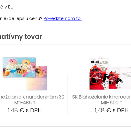
 v EU.
e niekde lepšiu cenu?
Povedzte nám to!
natívny tovar
ahoželanie k narodeninám 30
SK Blahoželanie k narod
M11-486 T
M11-500 T
1,48 € s DPH
1,48 € s DPH