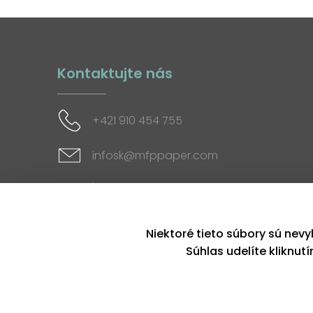
Kontaktujte nás
+421 910 454 755
infosk@mfppaper.com
Sociálne siete
Niektoré tieto súbory sú nevy
Súhlas udelíte kliknut
Copyright © 2026, MFP paper s. r. o. | Všetky práva v