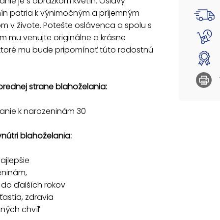
anie je s obrázkom kvetín. Oslavy
ín patria k výnimočným a príjemným
Text vo
 v živote. Potešte oslávenca a spolu s
m mu venujte originálne a krásne
Všetko 
 ktoré mu bude pripomínať túto radostnú
k naro
pohodu
plných 
a rados
prednej strane blahoželania:
praje
Papier:
lanie k narozeninám 30
Blahože
vnútri blahoželania:
obálka.
Uvedená 
ajlepšie
eninám,
do ďalších rokov
ťastia, zdravia
ných chvíľ