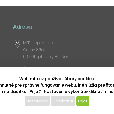
Adresa
MFP papier s.r.o.
Celiny 866,
033 01 Liptovský Hrádok
Otváracia doba
Web mfp.cz používa súbory cookies.
hnutné pre správne fungovanie webu, iné slúžia pre šta
ím na tlačítko “Přijať”. Nastavenie vykonáte kliknutím na
Nastavenie
Odmietnuť
Prijať
yhradené