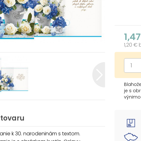
1,4
1,20 €
Blahože
je s ob
výnimo
osláven
krásne 
radostn
 tovaru
Text na
anie k 30. narodeninám s textom.
Blahože