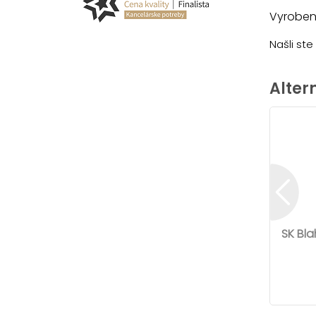
Vyrobené
Našli st
Alter
SK Bl