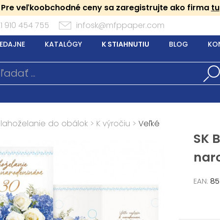
Pre veľkoobchodné ceny sa zaregistrujte ako firma
tu
1 910 454 755
infosk@mfppaper.com
EDAJNE
KATALÓGY
K STIAHNUTIU
BLOG
KO
Blahoželanie do obálok
>
K výročiu
>
Veľké
SK B
nar
EAN:
85