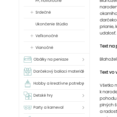
Blahožel
PF, novoročné
naroden
Srdečné
okamihom
darčeko
Ukončenie štúdia
prianie,
udalosť.
Veľkonočné
Text na 
Vianočné
Blahože
Obálky na peniaze
Darčekový baliaci materiál
Text vo 
Hobby a kreatívne potreby
Všetko n
k narod
Detské hry
pohodu 
plných š
Party a karneval
a radost