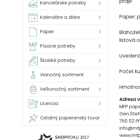
praje
Kancelárske potreby
Papier: 
Kalendáre a diáre
Papier
Blahožel
listová 
Písacie potreby
Uvedená 
Školské potreby
Počet ku
Vianočný sortiment
Hmotnosť
Veľkonočný sortiment
Adresa v
Licencia
MFP paper
Gen.Štef
Ostatný papierenský tovar
750 02 P
info@mf
www.mfp