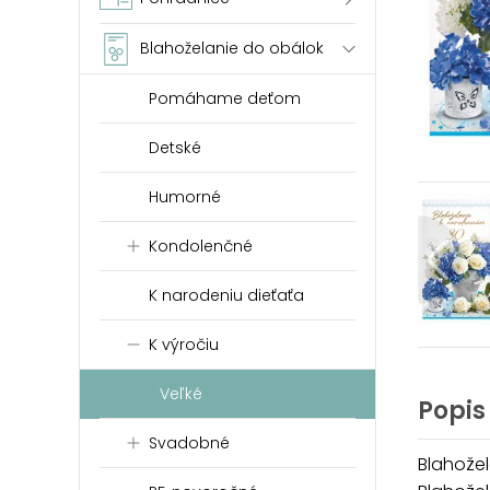
Blahoželanie do obálok
Pomáhame deťom
Detské
Humorné
Kondolenčné
K narodeniu dieťaťa
K výročiu
Veľké
Popis
Svadobné
Blahožel