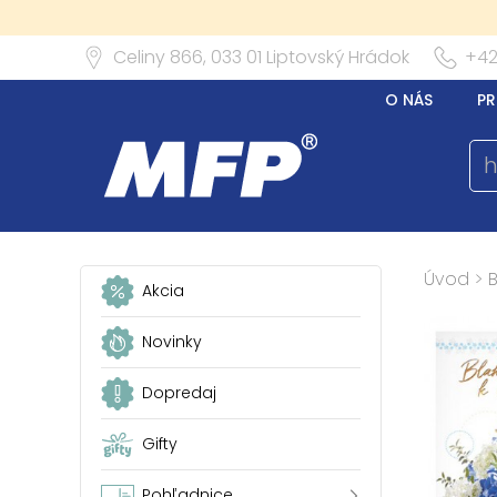
Celiny 866,
033 01
Liptovský Hrádok
+42
O NÁS
PR
Úvod
>
Akcia
Novinky
Dopredaj
Gifty
Pohľadnice