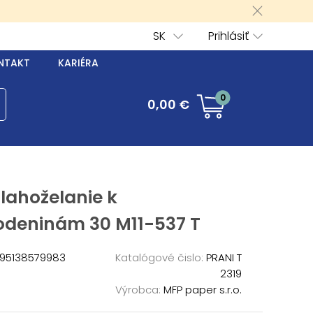
SK
Prihlásiť
NTAKT
KARIÉRA
0
0,00 €
lahoželanie k
odeninám 30 M11-537 T
95138579983
Katalógové čislo:
PRANI T
2319
Výrobca:
MFP paper s.r.o.