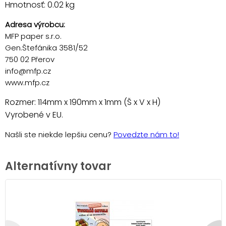
Hmotnosť: 0.02 kg
Adresa výrobcu:
MFP paper s.r.o.
Gen.Štefánika 3581/52
750 02 Přerov
info@mfp.cz
www.mfp.cz
Rozmer: 114mm x 190mm x 1mm (Š x V x H)
Vyrobené v EU.
Našli ste niekde lepšiu cenu?
Povedzte nám to!
Alternatívny tovar