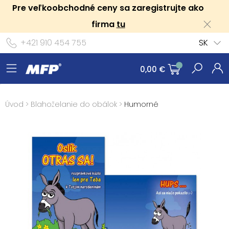
Pre veľkoobchodné ceny sa zaregistrujte ako
firma
tu
+421 910 454 755
SK
0,00 €
Úvod
>
Blahoželanie do obálok
>
Humorné