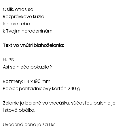
Oslík, otras sa!
Rozprávkové kúzlo
len pre teba
k Tvojim narodeninám
Text vo vnútri blahoželania:
HUPS ...
Asi sa niečo pokazilo?
Rozmery: 114 x 190 mm
Papier: pohľadnicový kartón 240 g
Želanie ja balené vo vrecúšku, súčasťou balenia je
listová obálka.
Uvedená cena je za 1 ks.