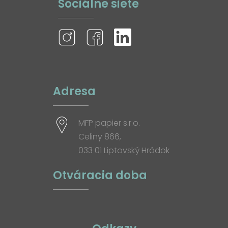
Sociálne siete
Adresa
MFP papier s.r.o.
Celiny 866,
033 01 Liptovský Hrádok
Otváracia doba