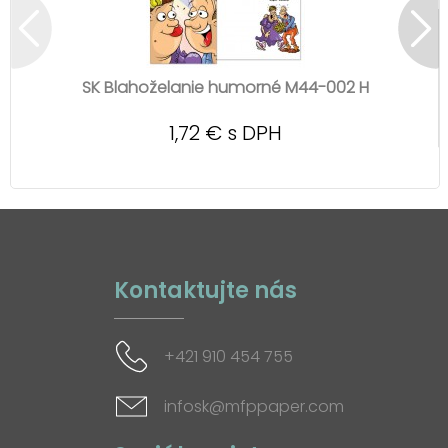
SK Blahoželanie humorné M44-002 H
1,72 € s DPH
Kontaktujte nás
+421 910 454 755
infosk@mfppaper.com