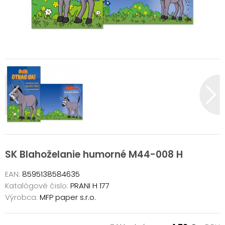
SK Blahoželanie humorné M44-008 H
EAN:
8595138584635
Katalógové čislo:
PRANI H 177
Výrobca:
MFP paper s.r.o.