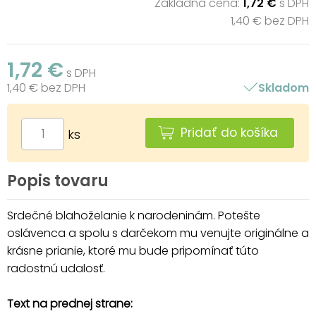
Základná cena:
1,72 €
s DPH
1,40 € bez DPH
1,72 €
s DPH
1,40 € bez DPH
Skladom
Pridať do košíka
ks
Popis tovaru
Srdečné blahoželanie k narodeninám. Potešte
oslávenca a spolu s darčekom mu venujte originálne a
krásne prianie, ktoré mu bude pripomínať túto
radostnú udalosť.
Text na prednej strane: