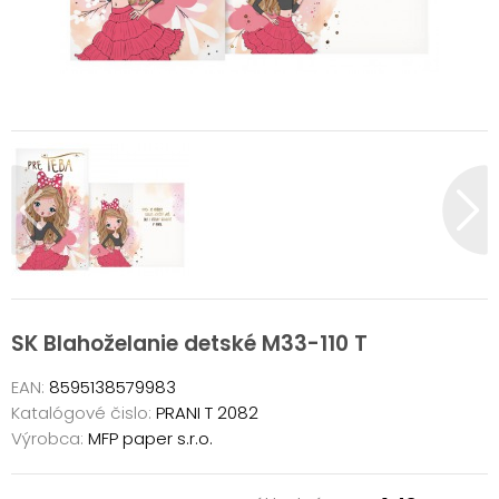
SK Blahoželanie detské M33-110 T
EAN:
8595138579983
Katalógové čislo:
PRANI T 2082
Výrobca:
MFP paper s.r.o.