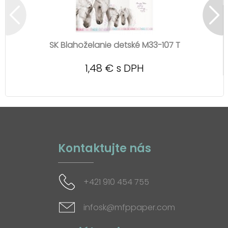
SK Blahoželanie detské M33-107 T
1,48 € s DPH
Kontaktujte nás
+421 910 454 755
infosk@mfppaper.com