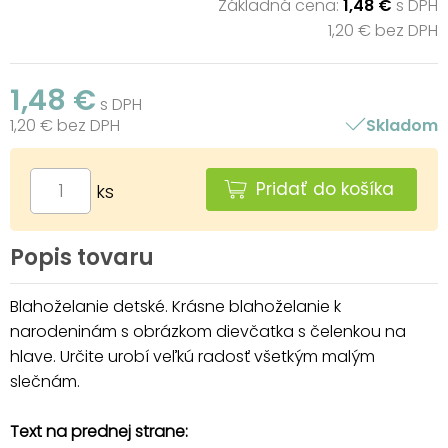
Základná cena:
1,48 €
s DPH
1,20 € bez DPH
1,48 €
s DPH
1,20 € bez DPH
Skladom
Pridať do košíka
ks
Popis tovaru
Blahoželanie detské. Krásne blahoželanie k
narodeninám s obrázkom dievčatka s čelenkou na
hlave. Určite urobí veľkú radosť všetkým malým
slečnám.
Text na prednej strane: