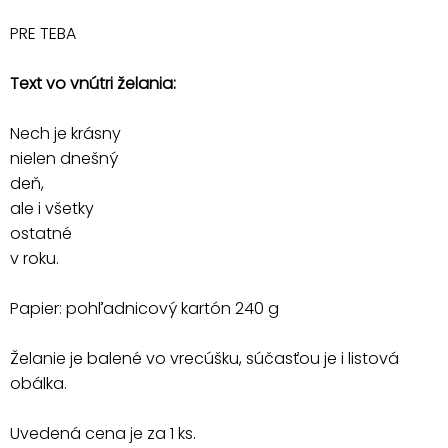
PRE TEBA
Text vo vnútri želania:
Nech je krásny
nielen dnešný
deň,
ale i všetky
ostatné
v roku.
Papier: pohľadnicový kartón 240 g
Želanie je balené vo vrecúšku, súčasťou je i listová
obálka.
Uvedená cena je za 1 ks.