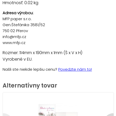
Hmotnosť: 0.02 kg
Adresa výrobcu:
MFP paper s.r.o.
Gen.Štefánika 3581/52
750 02 Přerov
info@mfp.cz
www.mfp.cz
Rozmer: 114mm x 190mm x 1mm (Š x V x H)
Vyrobené v EU.
Našli ste niekde lepšiu cenu?
Povedzte nám to!
Alternatívny tovar