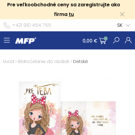
Pre veľkoobchodné ceny sa zaregistrujte ako
firma
tu
+421 910 454 755
SK
0,00 €
Úvod
>
Blahoželanie do obálok
>
Detské