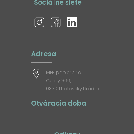
Sociálne siete
Adresa
MFP papier s.r.o.
Celiny 866,
033 01 Liptovský Hrádok
Otváracia doba