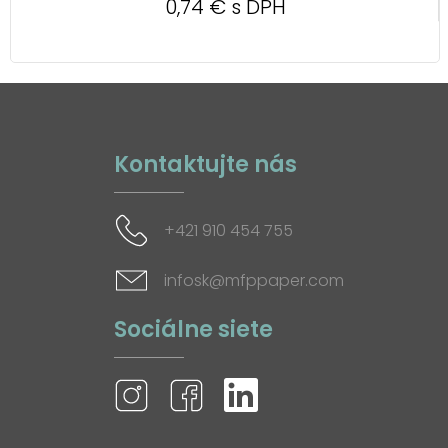
0,74 € s DPH
Kontaktujte nás
+421 910 454 755
infosk@mfppaper.com
Sociálne siete