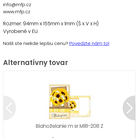
info@mfp.cz
www.mfp.cz
Rozmer: 94mm x 155mm x 1mm (Š x V x H)
Vyrobené v EU.
Našli ste niekde lepšiu cenu?
Povedzte nám to!
Alternatívny tovar
Blahoželanie m sr M18-208 Z