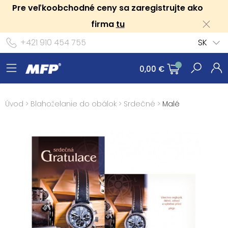
Pre veľkoobchodné ceny sa zaregistrujte ako
firma
tu
+421 910 454 755
SK
0,00 €
Úvod
>
Blahoželanie do obálok
>
Srdečné
>
Malé