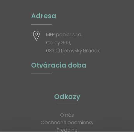
Adresa
MFP papier s.r.o.
Celiny 866,
033 01 Liptovský Hrádok
Otváracia doba
Odkazy
O nás
Obchodné podmienky
Predajne