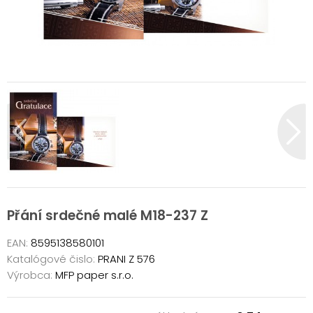
Přání srdečné malé M18-237 Z
EAN:
8595138580101
Katalógové čislo:
PRANI Z 576
Výrobca:
MFP paper s.r.o.