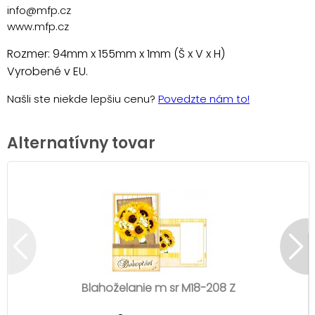
info@mfp.cz
www.mfp.cz
Rozmer: 94mm x 155mm x 1mm (Š x V x H)
Vyrobené v EU.
Našli ste niekde lepšiu cenu?
Povedzte nám to!
Alternatívny tovar
Blahoželanie m sr M18-208 Z