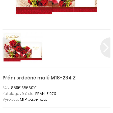
Přání srdečné malé M18-234 Z
EAN:
8595138580101
Katalógové čislo:
PRANI Z 573
Výrobca:
MFP paper s.r.o.