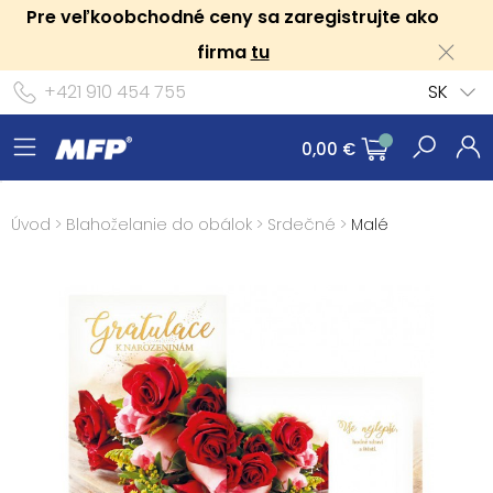
Pre veľkoobchodné ceny sa zaregistrujte ako
firma
tu
+421 910 454 755
SK
0,00 €
Úvod
>
Blahoželanie do obálok
>
Srdečné
>
Malé