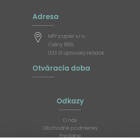
Adresa
MFP papier s.r.o.
Celiny 866,
033 01 Liptovský Hrádok
Otváracia doba
Odkazy
O nás
Obchodné podmienky
Predajne