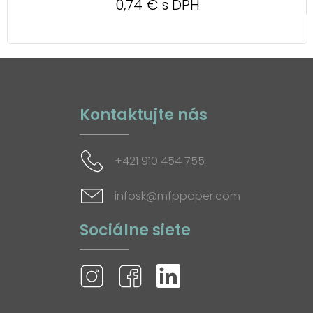
0,74 € s DPH
Kontaktujte nás
+421 910 454 755
infosk@mfppaper.com
Sociálne siete