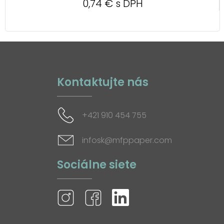
0,74 € s DPH
Kontaktujte nás
+421 910 454 755
infosk@mfppaper.com
Sociálne siete