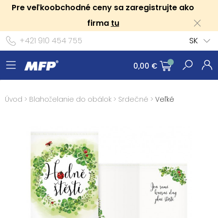
Pre veľkoobchodné ceny sa zaregistrujte ako
firma
tu
+421 910 454 755
SK
0,00 €
Úvod
>
Blahoželanie do obálok
>
Srdečné
>
Veľké