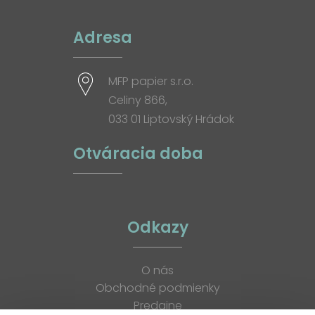
Adresa
MFP papier s.r.o.
Celiny 866,
033 01 Liptovský Hrádok
Otváracia doba
Odkazy
O nás
Obchodné podmienky
Predajne