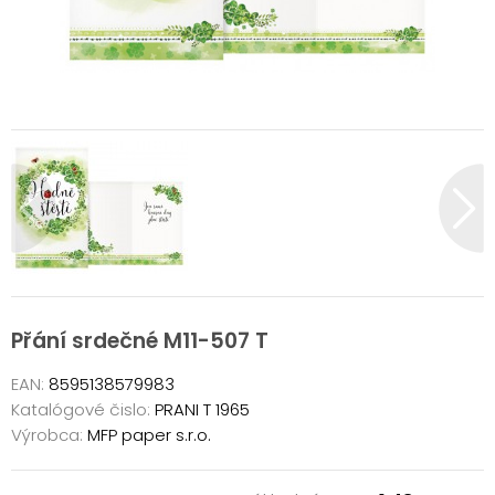
Přání srdečné M11-507 T
EAN:
8595138579983
Katalógové čislo:
PRANI T 1965
Výrobca:
MFP paper s.r.o.