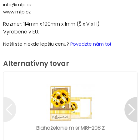
info@mfp.cz
www.mfp.cz
Rozmer: 114mm x 190mm x 1mm (Š x V x H)
Vyrobené v EU.
Našli ste niekde lepšiu cenu?
Povedzte nám to!
Alternatívny tovar
Blahoželanie m sr M18-208 Z