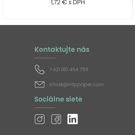
1,72 € s DPH
Kontaktujte nás
+421 910 454 755
infosk@mfppaper.com
Sociálne siete