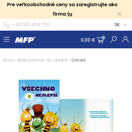
Pre veľkoobchodné ceny sa zaregistrujte ako
firma
tu
+421 910 454 755
SK
0,00 €
Úvod
>
Blahoželanie do obálok
>
Detské