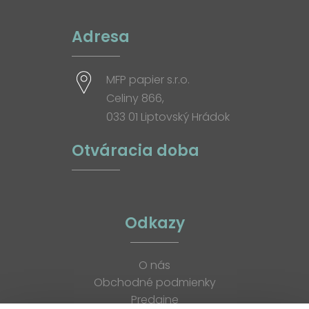
Adresa
MFP papier s.r.o.
Celiny 866,
033 01 Liptovský Hrádok
Otváracia doba
Odkazy
O nás
Obchodné podmienky
Predajne