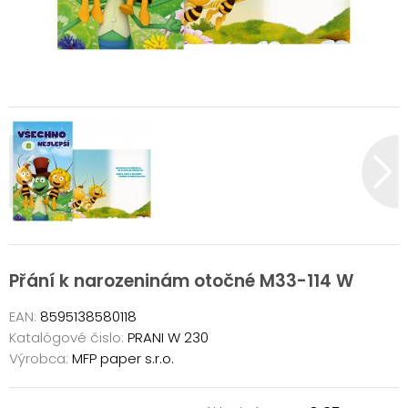
Přání k narozeninám otočné M33-114 W
EAN:
8595138580118
Katalógové čislo:
PRANI W 230
Výrobca:
MFP paper s.r.o.