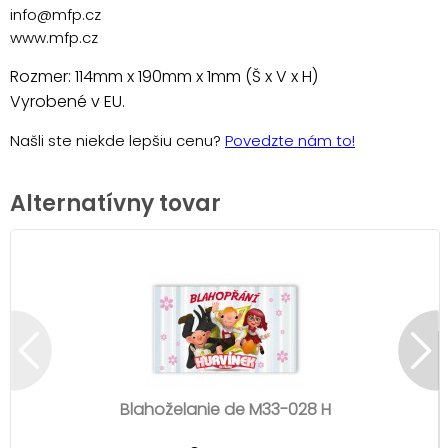
info@mfp.cz
www.mfp.cz
Rozmer: 114mm x 190mm x 1mm (Š x V x H)
Vyrobené v EU.
Našli ste niekde lepšiu cenu?
Povedzte nám to!
Alternatívny tovar
Blahoželanie de M33-028 H