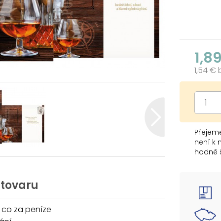
1,8
1,54 €
Přejeme
není k 
hodně š
a hlavn
 tovaru
 co za peníze