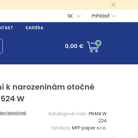
SK
Prihlásiť
NTAKT
KARIÉRA
0
0,00 €
ní k narozeninám otočné
-524 W
95138580118
Katalógové čislo:
PRANI W
224
Výrobca:
MFP paper s.r.o.