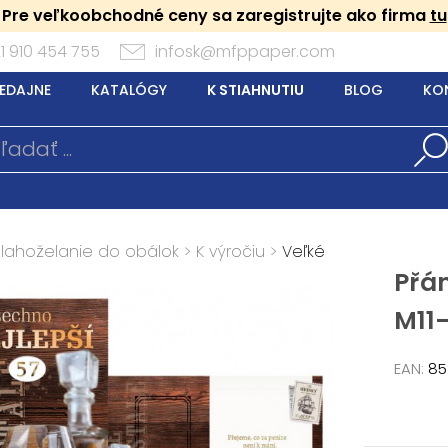
Pre veľkoobchodné ceny sa zaregistrujte ako firma
tu
1 910 454 755
infosk@mfppaper.com
EDAJNE
KATALÓGY
K STIAHNUTIU
BLOG
KO
Blahoželanie do obálok
>
K výročiu
>
Veľké
Přá
M11
EAN:
85