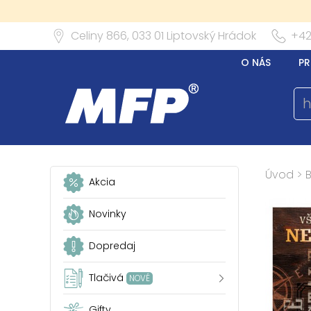
Celiny 866,
033 01
Liptovský Hrádok
+42
O NÁS
PR
Úvod
>
Akcia
Novinky
Dopredaj
Tlačivá
NOVÉ
Gifty