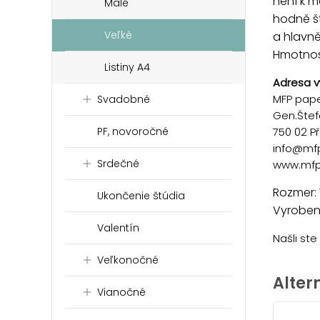
není k m
Malé
hodně št
Veľké
a hlavně
Hmotnosť
Listiny A4
Adresa v
MFP paper
Svadobné
Gen.Štef
750 02 P
PF, novoročné
info@mf
Srdečné
www.mfp
Rozmer: 
Ukončenie štúdia
Vyrobené
Valentín
Našli st
Veľkonočné
Alter
Vianočné