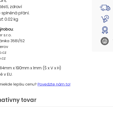
ání,
ěstí, zdraví
 splněná přání.
: 0.02 kg
ýrobcu:
 s.r.o.
ánika 3581/52
řerov
p.cz
.cz
114mm x 190mm x 1mm (Š x V x H)
 v EU.
e niekde lepšiu cenu?
Povedzte nám to!
natívny tovar