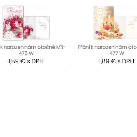
 k narozeninám otočné M11-
Přání k narozeninám oto
476 W
477 W
1,89 € s DPH
1,89 € s DPH