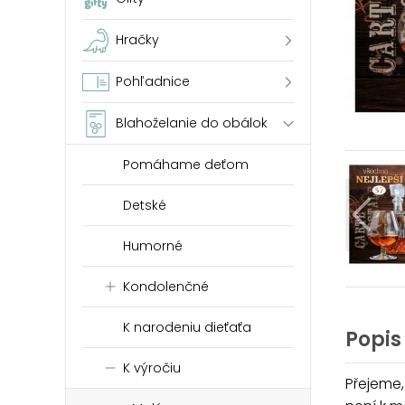
Hračky
Pohľadnice
Blahoželanie do obálok
Pomáhame deťom
Detské
Humorné
Kondolenčné
K narodeniu dieťaťa
Popis
K výročiu
Přejeme,