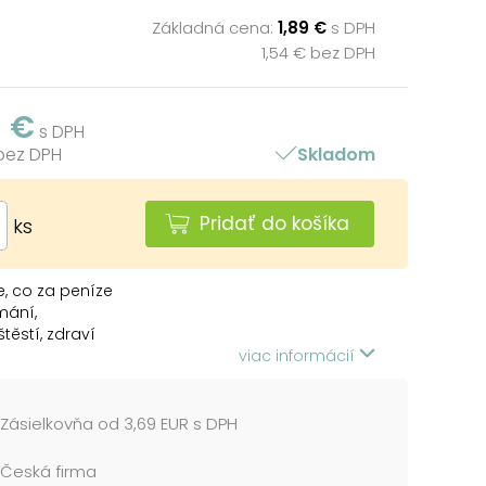
Základná cena:
1,89 €
s DPH
1,54 € bez DPH
9 €
s DPH
 bez DPH
Skladom
Pridať do košíka
ks
, co za peníze
mání,
těstí, zdraví
ě splněná přání....
viac informácií
Zásielkovňa od 3,69 EUR s DPH
Česká firma