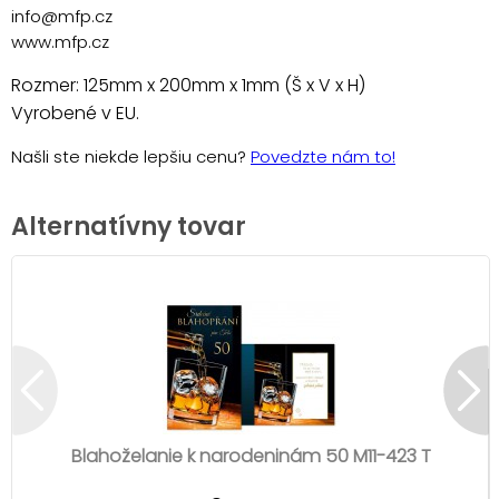
info@mfp.cz
www.mfp.cz
Rozmer: 125mm x 200mm x 1mm (Š x V x H)
Vyrobené v EU.
Našli ste niekde lepšiu cenu?
Povedzte nám to!
Alternatívny tovar
Blahoželanie k narodeninám 50 M11-423 T