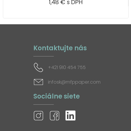
1,48 € s DPH
Kontaktujte nás
+421 910 454 755
infosk@mfppaper.com
Sociálne siete