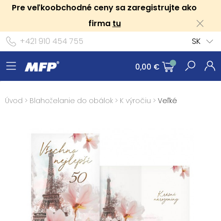
Pre veľkoobchodné ceny sa zaregistrujte ako
firma
tu
+421 910 454 755
SK
0,00 €
Úvod
>
Blahoželanie do obálok
>
K výročiu
>
Veľké