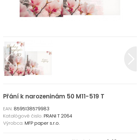
Přání k narozeninám 50 M11-519 T
EAN:
8595138579983
Katalógové čislo:
PRANI T 2064
Výrobca:
MFP paper s.r.o.