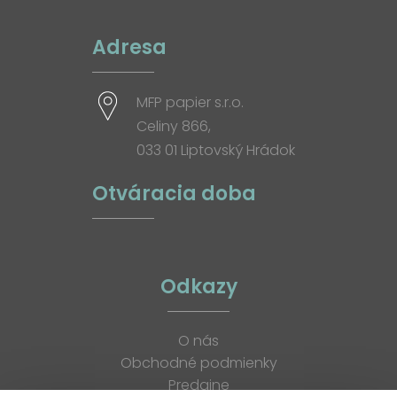
Adresa
MFP papier s.r.o.
Celiny 866,
033 01 Liptovský Hrádok
Otváracia doba
Odkazy
O nás
Obchodné podmienky
Predajne