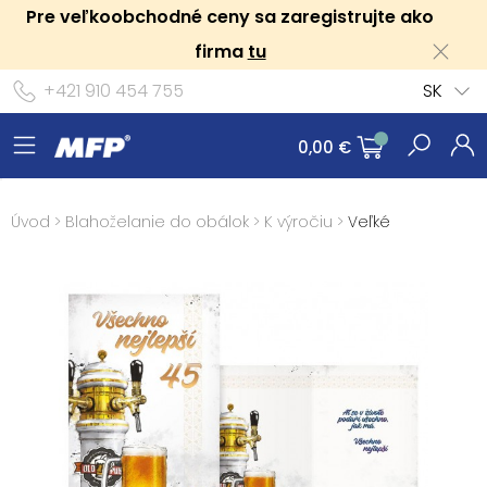
Pre veľkoobchodné ceny sa zaregistrujte ako
firma
tu
+421 910 454 755
SK
0,00 €
Úvod
>
Blahoželanie do obálok
>
K výročiu
>
Veľké