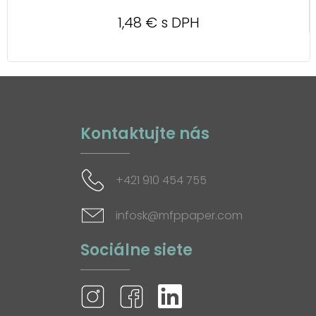
1,48 € s DPH
Kontaktujte nás
+421 910 454 755
infosk@mfppaper.com
Sociálne siete