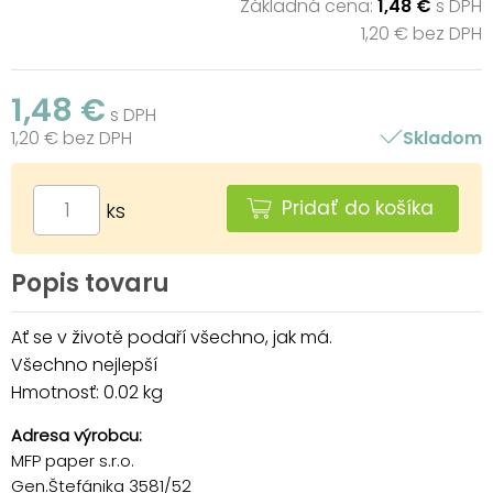
Základná cena:
1,48 €
s DPH
1,20 € bez DPH
1,48 €
s DPH
1,20 € bez DPH
Skladom
Pridať do košíka
ks
Popis tovaru
Ať se v životě podaří všechno, jak má.
Všechno nejlepší
Hmotnosť: 0.02 kg
Adresa výrobcu:
MFP paper s.r.o.
Gen.Štefánika 3581/52