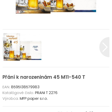
Přání k narozeninám 45 M11-540 T
EAN:
8595138579983
Katalógové čislo:
PRANI T 2276
Výrobca:
MFP paper s.r.o.