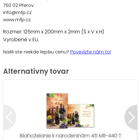
750 02 Přerov
info@mfp.cz
www.mfp.cz
Rozmer: 125mm x 200mm x 2mm (Š x V x H)
Vyrobené v EU.
Našli ste niekde lepšiu cenu?
Povedzte nám to!
Alternatívny tovar
Blahoželanie k narodeninám 45 M11-440 T