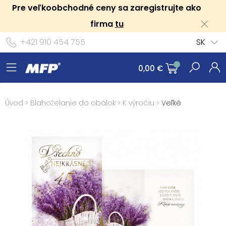
Pre veľkoobchodné ceny sa zaregistrujte ako
firma
tu
+421 910 454 755
SK
0,00 €
Úvod
>
Blahoželanie do obálok
>
K výročiu
>
Veľké