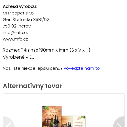
Adresa výrobcu:
MFP paper s.r.o.
Gen.Štefánika 3581/52
750 02 Přerov
info@mfp.cz
www.mfp.cz
Rozmer: 114mm x 190mm x 1mm (Š x V x H)
Vyrobené v EU.
Našli ste niekde lepšiu cenu?
Povedzte nám to!
Alternatívny tovar