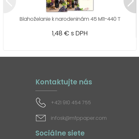
Blahoželanie k narodeninám 45 M11-440 T
1,48 € s DPH
Kontaktujte nás
+421 910 454 755
infosk@mfppaper.com
Sociálne siete