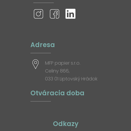
Adresa
MFP papier s.r.o.
Celiny 866,
033 01 Liptovský Hrádok
Otváracia doba
Odkazy