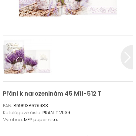
Přání k narozeninám 45 M11-512 T
EAN:
8595138579983
Katalógové čislo:
PRANI T 2039
Výrobca:
MFP paper s.r.o.