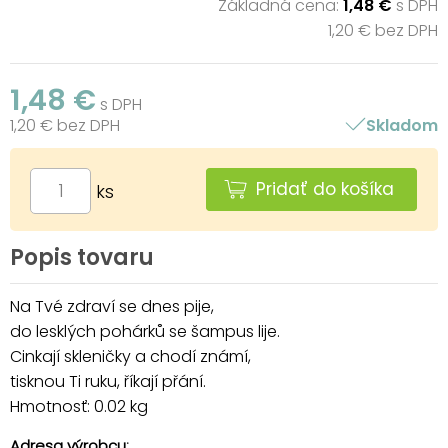
Základná cena:
1,48 €
s DPH
1,20 € bez DPH
1,48 €
s DPH
1,20 € bez DPH
Skladom
Pridať do košíka
ks
Popis tovaru
Na Tvé zdraví se dnes pije,
do lesklých pohárků se šampus lije.
Cinkají skleničky a chodí známí,
tisknou Ti ruku, říkají přání.
Hmotnosť: 0.02 kg
Adresa výrobcu: