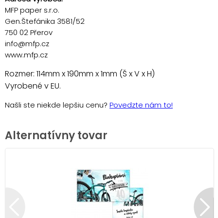
MFP paper s.r.o.
Gen.Štefánika 3581/52
750 02 Přerov
info@mfp.cz
www.mfp.cz
Rozmer: 114mm x 190mm x 1mm (Š x V x H)
Vyrobené v EU.
Našli ste niekde lepšiu cenu?
Povedzte nám to!
Alternatívny tovar