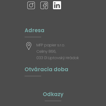
Adresa
MFP papier s.r.o.
Celiny 866,
033 01 Liptovský Hrádok
Otváracia doba
Odkazy