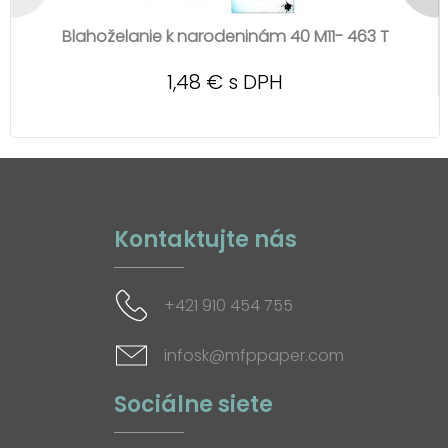
Blahoželanie k narodeninám 40 M11- 463 T
1,48 € s DPH
Kontaktujte nás
+421 910 454 755
infosk@mfppaper.com
Sociálne siete