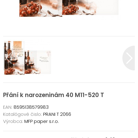
Přání k narozeninám 40 M11-520 T
EAN:
8595138579983
Katalógové čislo:
PRANI T 2066
Výrobca:
MFP paper s.r.o.