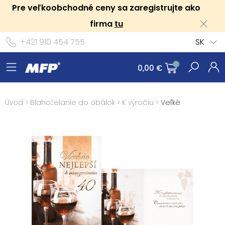
Pre veľkoobchodné ceny sa zaregistrujte ako
firma
tu
+421 910 454 755
SK
0,00 €
Úvod
>
Blahoželanie do obálok
>
K výročiu
>
Veľké