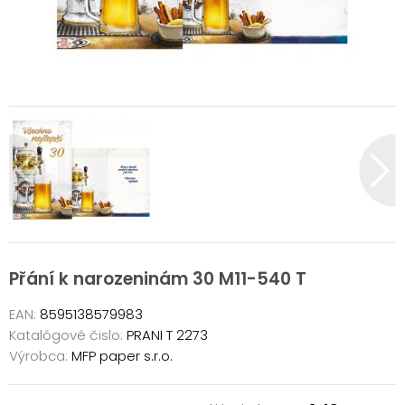
Přání k narozeninám 30 M11-540 T
EAN:
8595138579983
Katalógové čislo:
PRANI T 2273
Výrobca:
MFP paper s.r.o.