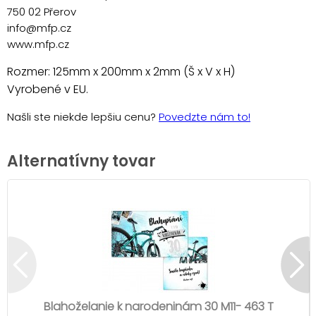
750 02 Přerov
info@mfp.cz
www.mfp.cz
Rozmer: 125mm x 200mm x 2mm (Š x V x H)
Vyrobené v EU.
Našli ste niekde lepšiu cenu?
Povedzte nám to!
Alternatívny tovar
Blahoželanie k narodeninám 30 M11- 463 T