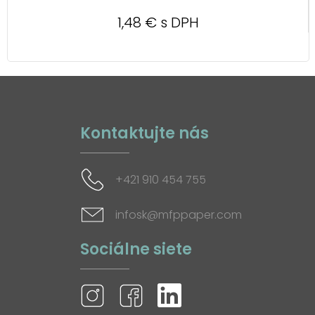
1,48 € s DPH
Kontaktujte nás
+421 910 454 755
infosk@mfppaper.com
Sociálne siete