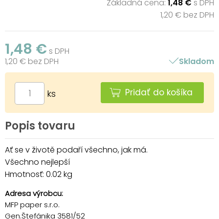
Základná cena:
1,48 €
s DPH
1,20 € bez DPH
1,48 €
s DPH
1,20 € bez DPH
Skladom
Pridať do košíka
ks
Popis tovaru
Ať se v životě podaří všechno, jak má.
Všechno nejlepší
Hmotnosť: 0.02 kg
Adresa výrobcu:
MFP paper s.r.o.
Gen.Štefánika 3581/52