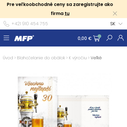
Pre veľkoobchodné ceny sa zaregistrujte ako
firma
tu
+421 910 454 755
SK
0,00 €
Úvod
>
Blahoželanie do obálok
>
K výročiu
>
Veľké