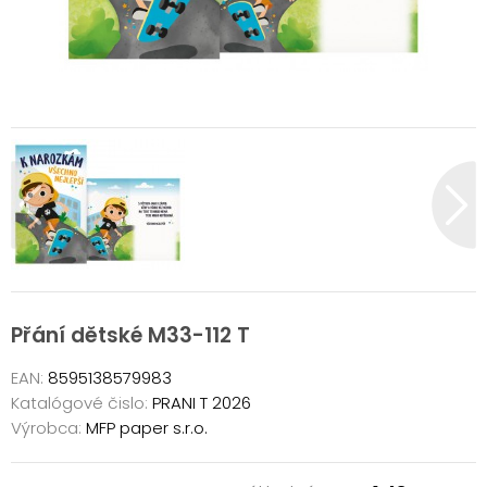
Přání dětské M33-112 T
EAN:
8595138579983
Katalógové čislo:
PRANI T 2026
Výrobca:
MFP paper s.r.o.