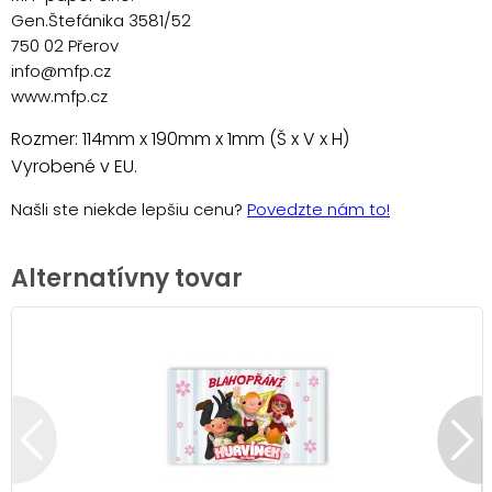
Gen.Štefánika 3581/52
750 02 Přerov
info@mfp.cz
www.mfp.cz
Rozmer: 114mm x 190mm x 1mm (Š x V x H)
Vyrobené v EU.
Našli ste niekde lepšiu cenu?
Povedzte nám to!
Alternatívny tovar