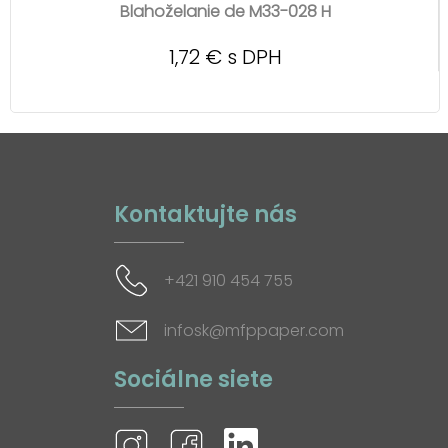
Blahoželanie de M33-028 H
1,72 € s DPH
Kontaktujte nás
+421 910 454 755
infosk@mfppaper.com
Sociálne siete