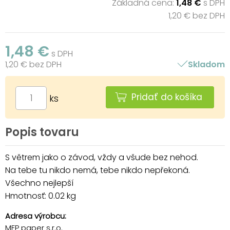
Základná cena:
1,48 €
s DPH
1,20 € bez DPH
1,48 €
s DPH
1,20 € bez DPH
Skladom
Pridať do košíka
ks
Popis tovaru
S větrem jako o závod, vždy a všude bez nehod.
Na tebe tu nikdo nemá, tebe nikdo nepřekoná.
Všechno nejlepší
Hmotnosť: 0.02 kg
Adresa výrobcu:
MFP paper s.r.o.