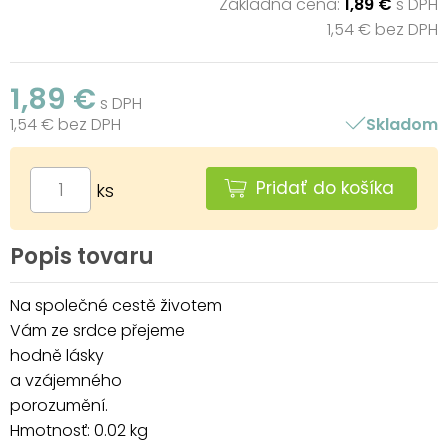
Základná cena:
1,89 €
s DPH
1,54 € bez DPH
1,89 €
s DPH
1,54 € bez DPH
Skladom
Pridať do košíka
ks
Popis tovaru
Na společné cestě životem
Vám ze srdce přejeme
hodně lásky
a vzájemného
porozumění.
Hmotnosť: 0.02 kg