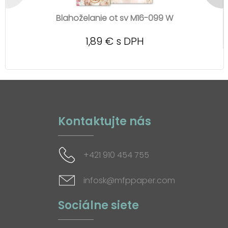
Blahoželanie ot sv M16-099 W
1,89 € s DPH
Kontaktujte nás
+421 910 454 755
infosk@mfppaper.com
Sociálne siete