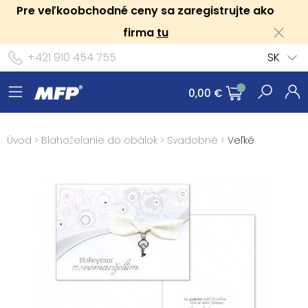
Pre veľkoobchodné ceny sa zaregistrujte ako
firma
tu
+421 910 454 755
SK
0,00 €
Úvod
>
Blahoželanie do obálok
>
Svadobné
>
Veľké