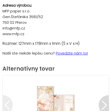
Adresa výrobcu:
MFP paper s.r.o.
Gen.Štefánika 3581/52
750 02 Přerov
info@mfp.cz
www.mfp.cz
Rozmer: 127mm x 178mm x 1mm (Š x V x H)
Našli ste niekde lepšiu cenu?
Povedzte nám to!
Alternatívny tovar