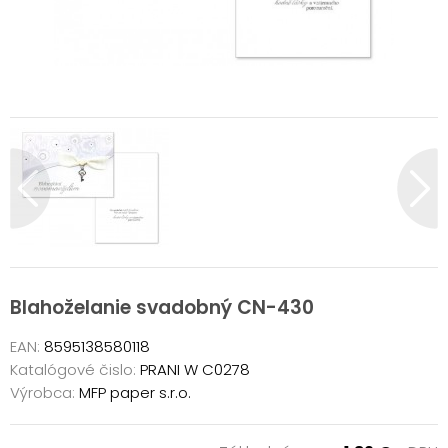
Blahoželanie svadobný CN-430
EAN:
8595138580118
Katalógové čislo:
PRANI W C0278
Výrobca:
MFP paper s.r.o.