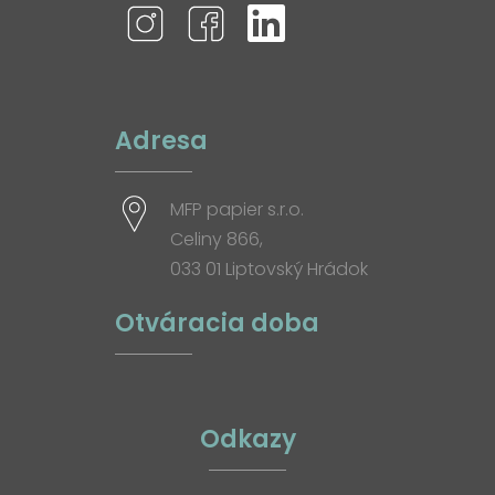
Adresa
MFP papier s.r.o.
Celiny 866,
033 01 Liptovský Hrádok
Otváracia doba
Odkazy