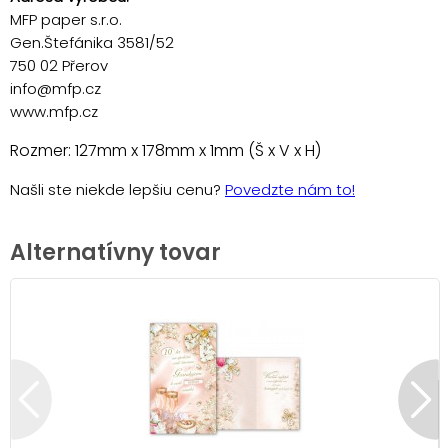
MFP paper s.r.o.
Gen.Štefánika 3581/52
750 02 Přerov
info@mfp.cz
www.mfp.cz
Rozmer: 127mm x 178mm x 1mm (Š x V x H)
Našli ste niekde lepšiu cenu?
Povedzte nám to!
Alternatívny tovar