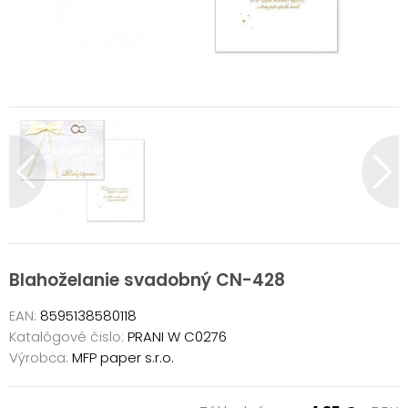
Blahoželanie svadobný CN-428
EAN:
8595138580118
Katalógové čislo:
PRANI W C0276
Výrobca:
MFP paper s.r.o.