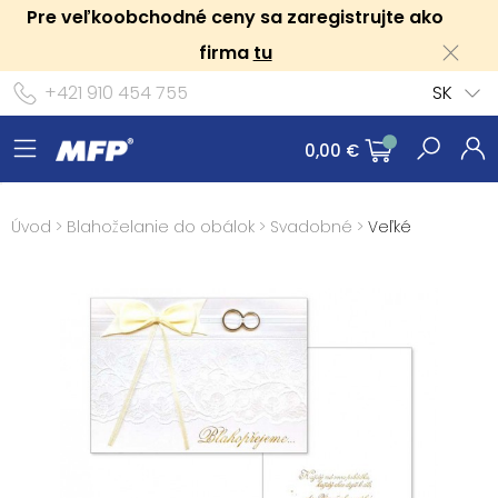
Pre veľkoobchodné ceny sa zaregistrujte ako
firma
tu
+421 910 454 755
SK
0,00 €
Úvod
>
Blahoželanie do obálok
>
Svadobné
>
Veľké