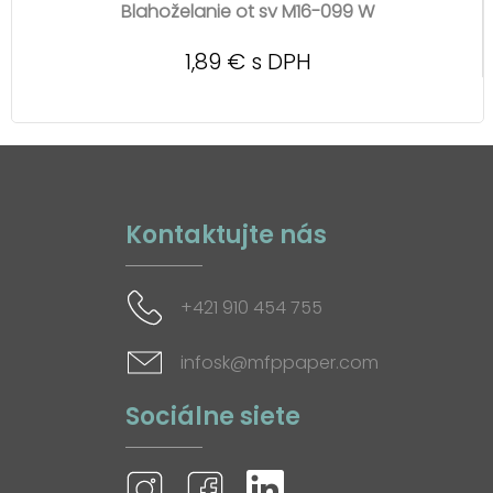
Blahoželanie ot sv M16-099 W
1,89 € s DPH
Kontaktujte nás
+421 910 454 755
infosk@mfppaper.com
Sociálne siete