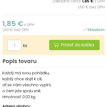
Základná cena:
1,85 €
s DPH
1,50 € bez DPH
1,85 €
s DPH
1,50 € bez DPH
Skladom
Pridať do košíka
ks
Popis tovaru
Každý má svou pohádku,
každý chce dojít k cíli,
ať se Vám všechno vyplní,
o čem jste spolu snili.
Hmotnosť: 0.02 kg
Adresa výrobcu: